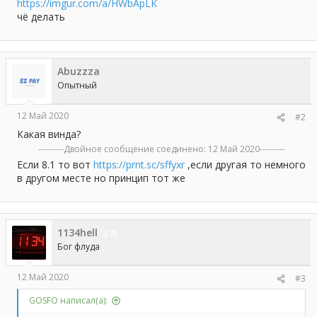
а
https://imgur.com/a/HWbApLK
чё делать
Abuzzza
Опытный
12 Май 2020
#2
Какая винда?
---------Двойное сообщение соединено:
12 Май 2020
---------
Если 8.1 то вот
https://prnt.sc/sffyxr
,если другая то немного
в другом месте но принцип тот же
1134hell
75
Бог флуда
12 Май 2020
#3
GOSFO написал(а):