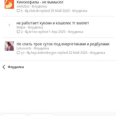
Кинокефалы - не вымысел
oleh2bis
Флудилка
r3dc4t
25 Май 2025
Флудилка
5
не работает кукоин и кошелек тг валлет
Mwpe
Флудилка
kr1xx
1 Апр 2025
Флудилка
2
Не спать трое суток под енергетиками и редбулами
Lebovschi
Флудилка
heyraidenshogun
22 Май 2025
Флудилка
27
Флудилка