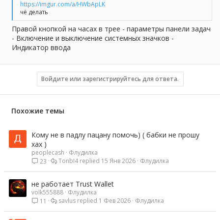
https://imgur.com/a/HWbApLK
чё делать
Правой кнопкой на часах в трее - параметры панели задач
- Включение и выключение системных значков -
Индикатор ввода
Войдите или зарегистрируйтесь для ответа.
Похожие темы
Кому не в падлу пацану помочь) ( бабки не прошу
хах )
peoplecash
Флудилка
TonbI4
15 Янв 2026
Флудилка
23
не работает Trust Wallet
volk555888
Флудилка
savlus
1 Фев 2026
Флудилка
11