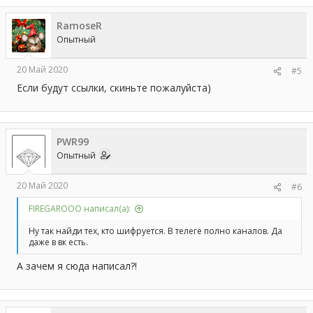
RamoseR
Опытный
20 Май 2020
#5
Если будут ссылки, скиньте пожалуйста)
PWR99
Опытный
20 Май 2020
#6
FIREGAROOO написал(а):
Ну так найди тех, кто шифруется. В телеге полно каналов. Да
даже в вк есть.
А зачем я сюда написал?!