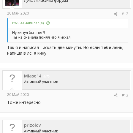
Лучшая лисичка форума
20 Май 2020
#12
PWR99 написал(а):
Ну кинул бы , нет?!
Ты же сначала понял что я искал
Так я и написал - искать две минуты. Но
если тебе лень,
напиши в лс, я кину
Miaso14
75
Активный участник
20 Май 2020
#13
Тоже интересно
prizolov
Активный участник