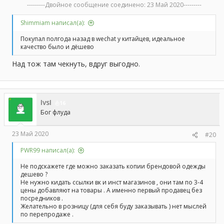
---------Двойное сообщение соединено:
23 Май 2020
---------
Shimmiam написал(а):
Покупал полгода назад в wechat у китайцев, идеальное
качество было и дёшево
Над тож там чекнуть, вдруг выгодно.
IvsI
16
Бог флуда
23 Май 2020
#20
PWR99 написал(а):
Не подскажете где можно заказать копии брендовой одежды
дешево ?
Не нужно кидать ссылки вк и инст магазинов , они там по 3-4
цены добавляют на товары . А именно первый продавец без
посредников .
Желательно в розницу (для себя буду заказывать ) нет мыслей
по перепродаже .