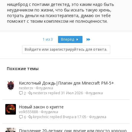
нищеброд с понтами детектед, это каким надо быть
неудачником по жизни, что бы искать такую хрень,
потрать деньги на психотерапевта, думаю он тебе
поможет с твоим комплексом не полноценности.
Last
1 из 3
Вперёд
Войдите или зарегистрируйтесь для ответа.
Похожие темы
Кислотный Дождь|Плагин для Minecraft PM-5+
nesterzx
Флудилка
nesterzx
31 Июл 2026
Флудилка
2
Новый закон о крипте
volk555888
Флудилка
kirpichnic
Вчера в 17:05
Флудилка
6
Поколение 20-летних: они другие или просто хорошо