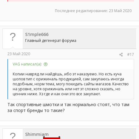
Последнее редактирование:
23 Май 2020
S1mple666
Главный дегенерат форума
23 Май 2020
#17
VAG написал(а):
Копии навряд ли найдёшь, ибо эт наказуемо. Но есть куча
шопов тип с орижиналь продукцией, сам закупаюсь иногда
подобным, норм тема, могу покидать сайты магазов. Качество
на уровне, хотя орижиналь или нет эт сложно сказать, но
ценник ниже. Хз где и как они это все закупают.
Так спортивные шмотки и так нормально стоят, что там
за спорт бренды то такие?
Shimmiam