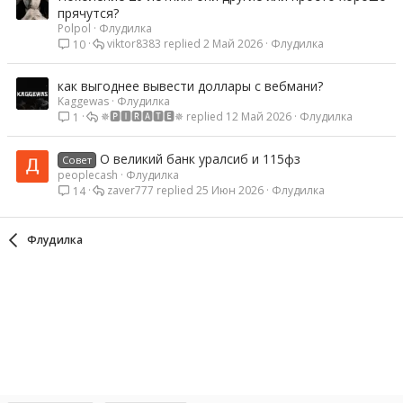
прячутся?
Polpol
Флудилка
viktor8383
2 Май 2026
Флудилка
10
как выгоднее вывести доллары с вебмани?
Kaggewas
Флудилка
✵🅿🅸🆁🅰🆃🅴✵
12 Май 2026
Флудилка
1
О великий банк уралсиб и 115фз
Совет
peoplecash
Флудилка
zaver777
25 Июн 2026
Флудилка
14
Флудилка