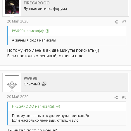
FIREGAROOO
Лучшая лисичка форума
20 Май 2020
#7
PWR99 написал(а):
А зачем я сюда написал?!
Потому что лень в вк две минуты поискать?))
Если настолько ленивый, отпиши в лс
PWR99
Опытный
20 Май 2020
#8
FIREGAROOO написал(а):
Потому что лень в вк две минуты поискать?))
Если настолько ленивый, отпиши в лс
Ты читал пост до конца?