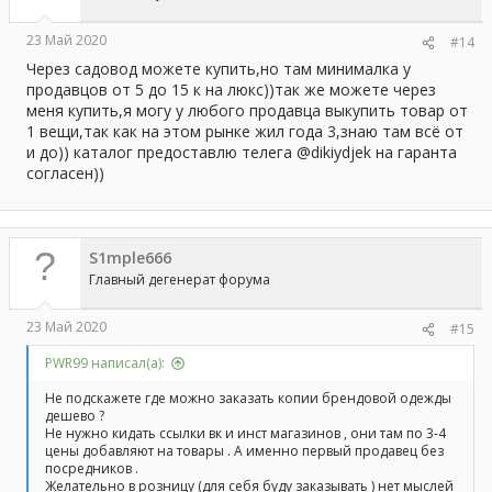
23 Май 2020
#14
Через садовод можете купить,но там минималка у
продавцов от 5 до 15 к на люкс))так же можете через
меня купить,я могу у любого продавца выкупить товар от
1 вещи,так как на этом рынке жил года 3,знаю там всё от
и до)) каталог предоставлю телега @dikiydjek на гаранта
согласен))
S1mple666
Главный дегенерат форума
23 Май 2020
#15
PWR99 написал(а):
Не подскажете где можно заказать копии брендовой одежды
дешево ?
Не нужно кидать ссылки вк и инст магазинов , они там по 3-4
цены добавляют на товары . А именно первый продавец без
посредников .
Желательно в розницу (для себя буду заказывать ) нет мыслей