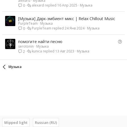
alexard
Музыка
alexard
16 Апр 2025
Музыка
0
[Музыка] Дарк-эмбиент микс | Relax Chillout Music
PurpleTeam
Музыка
PurpleTeam
24 Янв 2024
Музыка
0
В
помогите найти песню
serotonin
Музыка
о
kunica
13 Авг 2023
Музыка
2
п
р
о
Музыка
с
Mipped light
Russian (RU)