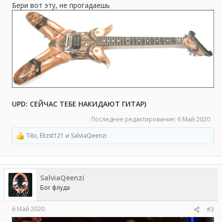
Бери вот эту, не прогадаешь
UPD: СЕЙЧАС ТЕБЕ НАКИДАЮТ ГИТАР)
Последнее редактирование:
6 Май 2020
Tibi
,
Elizst121
и
SalviaQeenzi
Р
е
а
к
ц
SalviaQeenzi
и
и
Бог флуда
:
6 Май 2020
#3