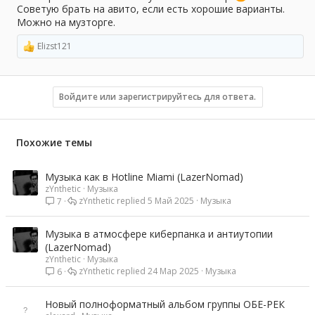
Советую брать на авито, если есть хорошие варианты.
Можно на музторге.
Elizst121
Р
е
а
к
ц
Войдите или зарегистрируйтесь для ответа.
и
и
:
Похожие темы
Музыка как в Hotline Miami (LazerNomad)
zYnthetic
Музыка
zYnthetic
5 Май 2025
Музыка
7
Музыка в атмосфере киберпанка и антиутопии
(LazerNomad)
zYnthetic
Музыка
zYnthetic
24 Мар 2025
Музыка
6
Новый полноформатный альбом группы ОБЕ-РЕК