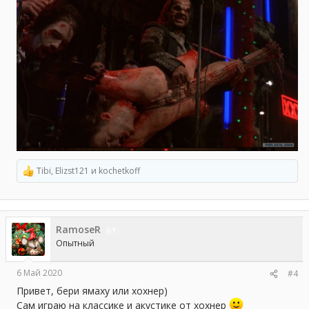
Tibi
,
Elizst121
и
kochetkoff
Р
е
а
к
ц
RamoseR
и
1
и
Опытный
:
6 Май 2020
#4
Привет, бери ямаху или хохнер)
Сам играю на классике и акустике от хохнер