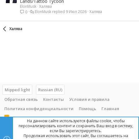
Lands/Tattoo Tycoon
ElonMusk
Халява
ElonMusk
9 Июл 2026
Халява
0
Халява
Mipped light
Russian (RU)
Обратная связь
Контакты
Условия и правила
Политика конфиденциальности
Помощь
Главная
R
На данном сайте используются файлы cookie, чтобы
S
персонализировать контент и сохранить Ваш вход в систему,
S
если Вы зарегистрируетесь.
Продолжая использовать этот сайт, Вы соглашаетесь на
Copyright © 2014 - 2025, mipped.com. Все права защищены. При