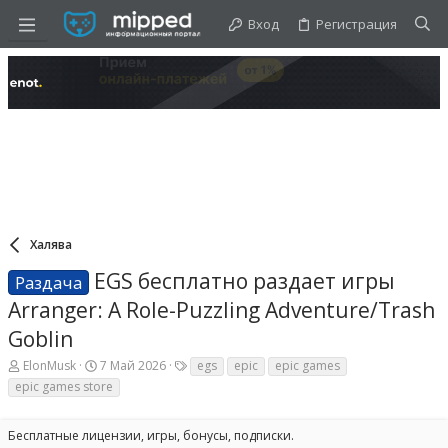
Вход
Регистрация
Халява
EGS бесплатно раздает игры
Раздача
Arranger: A Role-Puzzling Adventure/Trash
Goblin
А
Д
Т
ElonMusk
7 Май 2026
egs
epic
epic games
в
а
е
epic games store
т
т
г
о
а
и
р
н
Бесплатные лицензии, игры, бонусы, подписки.
т
а