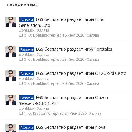
Похожие темы
EGS бесплатно раздает игры Echo
Раздача
Generation/Luto
ElonMusk
Халява
ElonMusk
16 Июл 2026
Халява
0
EGS бесплатно раздает игру Foretales
Раздача
ElonMusk
Халява
ElonMusk
23 Июл 2026
Халява
0
EGS бесплатно раздает игры OTXO/Sol Cesto
Раздача
ElonMusk
Халява
ElonMusk
30 Июл 2026
Халява
0
EGS бесплатно раздает игры Citizen
Раздача
Sleeper/ROBOBEAT
ElonMusk
Халява
KryptonFG
24 Июн 2026
Халява
1
EGS бесплатно раздает игры Nova
Раздача