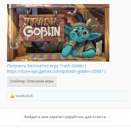
Получить бесплатно игру Trash Goblin (
https://store.epicgames.com/p/trash-goblin-cd5fd7 )
Спойлер:
Описание игры
wuwku6a6
Р
е
а
к
ц
Войдите или зарегистрируйтесь для ответа.
и
и
: