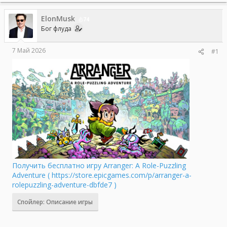
е
ч
м
а
ElonMusk
74
ы
л
Бог флуда
а
7 Май 2026
#1
Получить бесплатно игру Arranger: A Role-Puzzling
Adventure ( https://store.epicgames.com/p/arranger-a-
rolepuzzling-adventure-dbfde7 )
Спойлер:
Описание игры