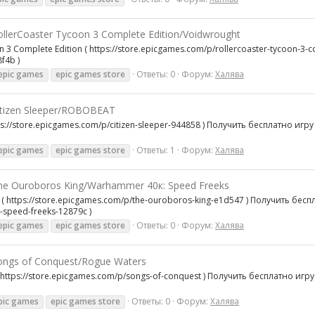
lerCoaster Tycoon 3 Complete Edition/Voidwrought
3 Complete Edition ( https://store.epicgames.com/p/rollercoaster-tycoon-3-
f4b )
epic
games
epic
games
store
Ответы: 0
Форум:
Халява
itizen Sleeper/ROBOBEAT
ps://store.epicgames.com/p/citizen-sleeper-944858 ) Получить бесплатно игр
epic
games
epic
games
store
Ответы: 1
Форум:
Халява
e Ouroboros King/Warhammer 40к: Speed Freeks
( https://store.epicgames.com/p/the-ouroboros-king-e1d547 ) Получить бесп
-speed-freeks-12879c )
epic
games
epic
games
store
Ответы: 0
Форум:
Халява
ongs of Conquest/Rogue Waters
https://store.epicgames.com/p/songs-of-conquest ) Получить бесплатно игру 
pic
games
epic
games
store
Ответы: 0
Форум:
Халява