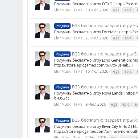
Получить бесплатно игру OTXO ( https://store
ElonMusk
Тема
30 Июл 2026
egs
epic
EGS бесплатно раздает игру Fo
Раздача
Получить бесплатно игру Foretales ( https://s
ElonMusk
Тема
23 Июл 2026
egs
epic
EGS бесплатно раздает игры Ec
Раздача
Получить бесплатно игру Echo Generation: Midn
https://store.epicgames.com/p/luto-0a4ab3 )
ElonMusk
Тема
16 Июл 2026
egs
epic
EGS бесплатно раздает игры N
Раздача
Получить бесплатно игру Nova Lands ( https:/
b4352c )
ElonMusk
Тема
9 Июл 2026
egs
epic
e
EGS бесплатно раздает игры Rive
Раздача
Получить бесплатно игру River City Girls 2 ( ht
https://store.epicgames.com/p/i-have-no-mouth
ElonMusk
Тема
2 Июл 2026
egs
epic
e