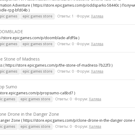
tion Adventure ( https://store.epicgames.com/p/oddsparks-58440c ) Получить
idle-rpg-bfd04b )
pic
games
epic
games
store
Ответы: 1
Форум:
Халява
 DOOMBLADE
//store.epicgames.com/p/doomblade-afdf9a )
pic
games
epic
games
store
Ответы: 0
Форум:
Халява
e Stone of Madness
 ( https://store.epicgames.com/p/the-stone-of-madness-7b22f3 )
pic
games
epic
games
store
Ответы: 0
Форум:
Халява
rop Sumo
/store.epicgames.com/p/propsumo-ca8bd7 )
ic
games
epic
games
store
Ответы: 0
Форум:
Халява
one Drone in the Danger Zone
nger Zone ( https://store.epicgames.com/p/clone-drone-in-the-danger-zone-4
ic
games
epic
games
store
Ответы: 0
Форум:
Халява