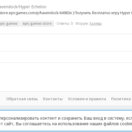
avendock/Hyper Echelon
store.epicgames.com/p/havendock-64983e ) Получить бесплатно игру Hyper Ec
epic
games
epic
games
store
Ответы: 0
Форум:
Халява
Обратная связь
Контакты
Условия и правила
Политика
персонализировать контент и сохранить Ваш вход в систему, ес
 При копировании материала с сайта, обратная ссылка обязательна!
 сайт, Вы соглашаетесь на использование наших файлов cookie