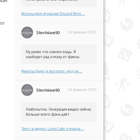
 нам
Используем функции Discord Nitro ...
тот
14 февраля 2025
SilentWave90
Ну разве что совсем олды. Я
наоборот рад отказу от фиксы
Фанаты будут в восторге: мод на ...
14 февраля 2025
SilentWave90
Любопытно. Генерация видео сейчас
больше всего фана даёт
Текст в видео: Luma Labs открыла ...