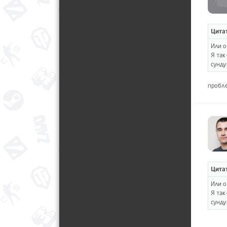
Цитат
Или о
Я так
сунду
пробле
Цитат
Или о
Я так
сунду