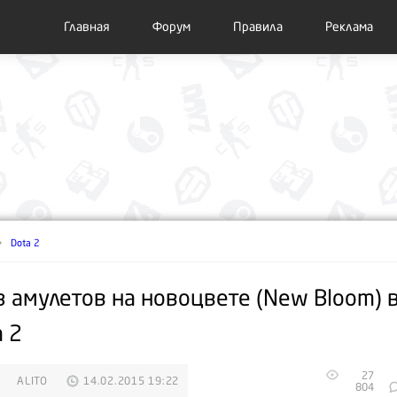
Главная
Форум
Правила
Реклама
Dota 2
з амулетов на новоцвете (New Bloom) 
a 2
27
ALITO
14.02.2015 19:22
804