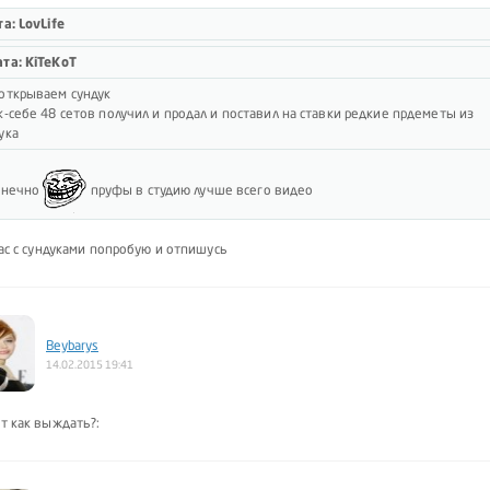
а: LovLife
та: KiTeKoT
открываем сундук
к-себе 48 сетов получил и продал и поставил на ставки редкие прдеметы из
ука
конечно
пруфы в студию лучше всего видео
ас с сундуками попробую и отпишусь
Beybarys
14.02.2015 19:41
т как выждать?: