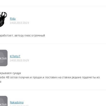
Ridu
14.02.2015 19:23
аработает, автору плюс огромный
KiTeKoT
14.02.2015 19:29
ткрываем сундук
себе 48 сетов получил и продал и поставил на ставки редкие прдеметы из
а
Nakadsima