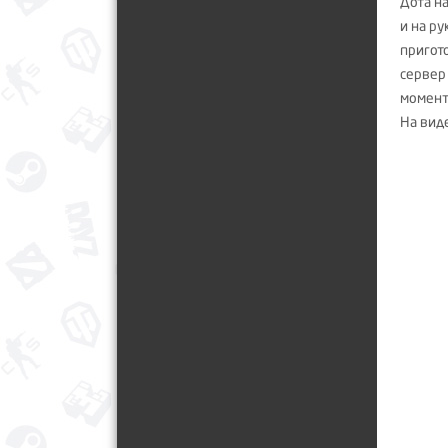
Дота н
и на р
пригото
сервер 
момент 
На вид