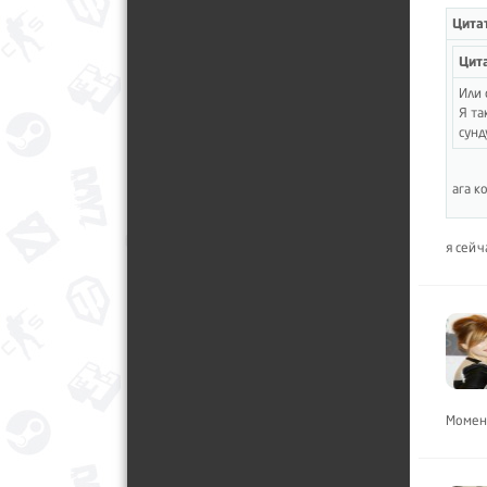
Цитат
Цита
Или 
Я та
сунд
ага 
я сейч
Момен