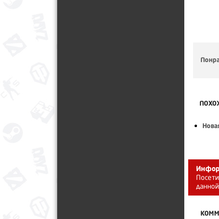
Понра
ПОХО
Нова
Инфор
Посети
данной
КОММ