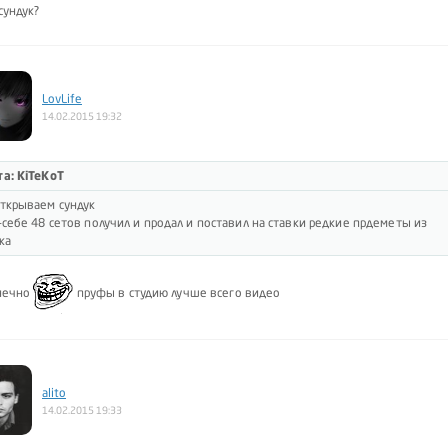
сундук?
LovLife
14.02.2015 19:32
а: KiTeKoT
ткрываем сундук
-себе 48 сетов получил и продал и поставил на ставки редкие прдеметы из
ка
онечно
пруфы в студию лучше всего видео
alito
14.02.2015 19:33