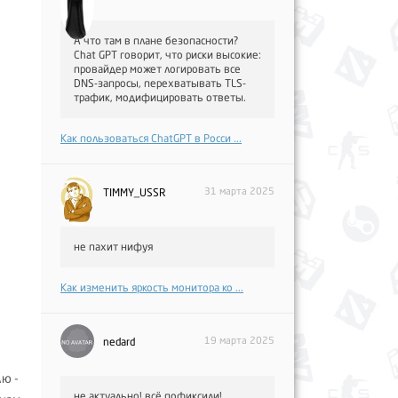
А что там в плане безопасности?
Chat GPT говорит, что риски высокие:
провайдер может логировать все
DNS-запросы, перехватывать TLS-
трафик, модифицировать ответы.
Как пользоваться ChatGPT в Росси ...
31 марта 2025
TIMMY_USSR
не пахит нифуя
Как изменить яркость монитора ко ...
19 марта 2025
nedard
лю -
не актуально! всё пофиксили!