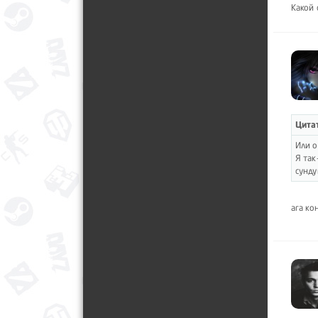
Какой 
Цитат
Или о
Я так
сунду
ага к