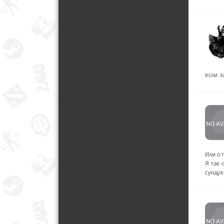
если з
Или о
Я так-
сундук