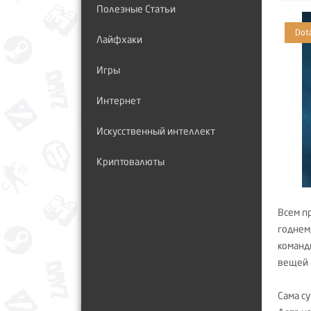
Полезные Статьи
Dot
Лайфхаки
Игры
Интернет
Искусственный интеллект
Криптовалюты
Всем п
годнем
команд
вещей (
Сама су