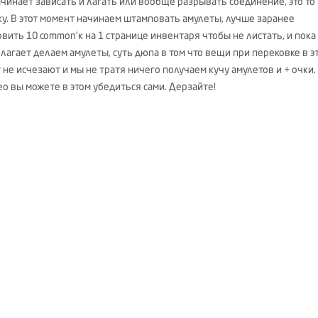
ачинает зависать и лагать или вообще разрывать соединение, это то
уку. В этот момент начинаем штамповать амулеты, лучше заранее
вить 10 common'к на 1 странице инвентаря чтобы не листать, и пока
лагает делаем амулеты, суть дюпа в том что вещи при перековке в э
не исчезают и мы не тратя ничего получаем кучу амулетов и + очки.
ео вы можете в этом убедиться сами. Дерзайте!