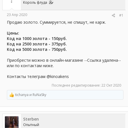
Король флуда
ы
л
а
23 Апр 2020
#1
Продаю золото. Суммируется, не спишут, не карж.
Цены:
Код на
1000
золота
- 150руб.
Код на
2500
золота
- 375руб.
Код на 50
00
золота
- 750руб.
Приобрести можно в онлайн-магазине --Ссылка удалена--
или по контактам ниже.
Контакты телеграм @kinoakens
Последнее редактирование:
22 Окт 2020
tichanya
и
RuNaSky
Р
е
а
к
ц
Sterben
и
и
Опытный