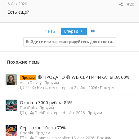
6 Дек 2020
#20
Есть еще?
Last
1 из 2
Вперёд
Войдите или зарегистрируйтесь для ответа.
Похожие темы
🔴 ПРОДАНО 🔴 WB СЕРТИФИКАТЫ ЗА 60%
Продам
Anna Delvey
Продам
Незнакомка
24 Июл 2026
Продам
23
Ozon на 3000 руб за 85%
DarkBaks
Продам
DarkBaks
1 Авг 2026
Продам
0
Серт ozon 10к за 70%
Goooki
Продам
Djonmaklein
18 Июл 2026
Продам
1