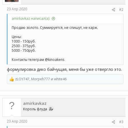
:
23 Апр 2020
#2
amirkavkaz написал(а):
Продаю золото. Суммируется, не спишут, не карж.
Цены:
1000 - 150руб.
2500 - 375руб.
5000 - 750руб.
Контакты телеграм @kinoakens
формулировка дико байчущая, меня бы уже отвергло это.
zLOY747
,
Morpeh777
и
white46
Р
е
а
к
ц
amirkavkaz
и
и
Король флуда
:
23 Апр 2020
#3