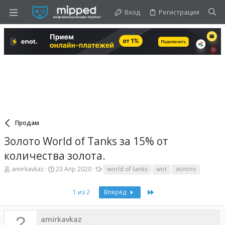
Вход
Регистрация
Продам
Золото World of Tanks за 15% от
количества золота.
А
Д
Т
amirkavkaz
23 Апр 2020
world of tanks
wot
золото
в
а
е
т
т
г
Last
о
а
1 из 2
и
Вперёд
р
н
т
а
е
ч
amirkavkaz
м
а