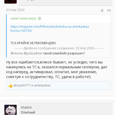
:
23 Апр 2020
#6
sanef написал(а):
https://mipped.com/f/threads/zhaloba-na-amirkavkaz-
forma.103735/
ТСА КРАЙНЕ НЕ РЕКОМЕНДУЮ
---------Двойное сообщение соединено:
23 Апр 2020
---------
@morax
@poluadmin
такой кликбейт разрешен?
Ну все ошибаются,всякое бывает, не уследил, чего вы
накинулись на ТС'а, оказался нормальным селлером, дал
код наперед, активировал, оплатил, моё уважение,
советую к сотрудничеству, ТС, удачи в работе!)
Morpeh777
и
amirkavkaz
Р
е
а
к
ц
maxis
и
и
Опытный