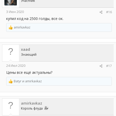
Участник
:
3 Июн 2020
#16
купил код на 2500 голды, все ок.
amirkavkaz
Р
е
а
к
ц
xaad
и
и
Знающий
:
24 Июл 2020
#17
Цены все ещё актуальны?
Batyr
и
amirkavkaz
Р
е
а
к
ц
amirkavkaz
и
и
Король флуда
: