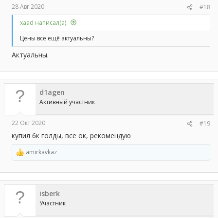
28 Авг 2020
#18
xaad написал(а):
Цены все ещё актуальны?
Актуальны.
d1agen
Активный участник
22 Окт 2020
#19
купил 6к голды, все ок, рекомендую
amirkavkaz
Р
е
а
к
ц
isberk
и
и
Участник
: