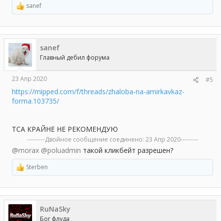
sanef
Р
е
а
к
ц
sanef
и
и
Главный дебил форума
:
23 Апр 2020
#5
https://mipped.com/f/threads/zhaloba-na-amirkavkaz-
forma.103735/
ТСА КРАЙНЕ НЕ РЕКОМЕНДУЮ
---------Двойное сообщение соединено:
23 Апр 2020
---------
@morax
@poluadmin
такой кликбейт разрешен?
Sterben
Р
е
а
к
ц
RuNaSky
и
и
Бог флуда