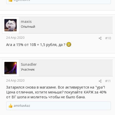
Р
е
а
к
ц
maxis
и
и
Опытный
:
24 Апр 2020
#10
Ага а 15% от 10$ = 1,5 рубля, да ?
Sunadler
Участник
24 Апр 2020
#11
Затарился снова в магазине. Все активируется на "ура"!
Цена отличная, хотите меньше? покупайте КАРЖ за 40%
от ВГ шопа и молитесь чтобы не было бана.
amirkavkaz
Р
е