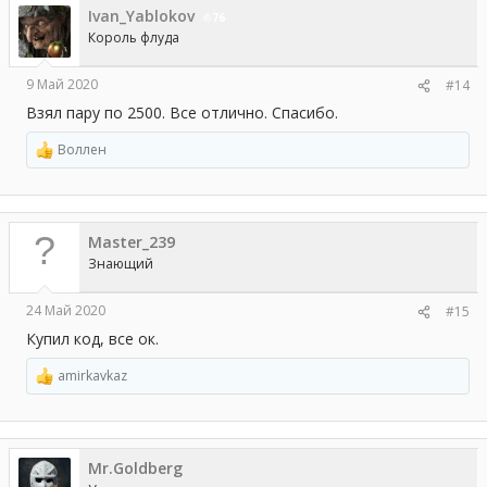
Ivan_Yablokov
и
76
и
Король флуда
:
9 Май 2020
#14
Взял пару по 2500. Все отлично. Спасибо.
Воллен
Р
е
а
к
ц
Master_239
и
и
Знающий
:
24 Май 2020
#15
Купил код, все ок.
amirkavkaz
Р
е
а
к
ц
Mr.Goldberg
и
и