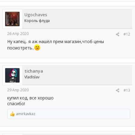
а
к
ц
Ugochaves
и
и
Король флуда
:
26 Апр 2020
#12
Ну капец.. я аж нашёл прем магазин,чтоб цены
посмотреть..
tichanya
Vladislav
29 Апр 2020
#13
купил код, все хорошо
спасибо!
amirkavkaz
Р
е
а
к
ц