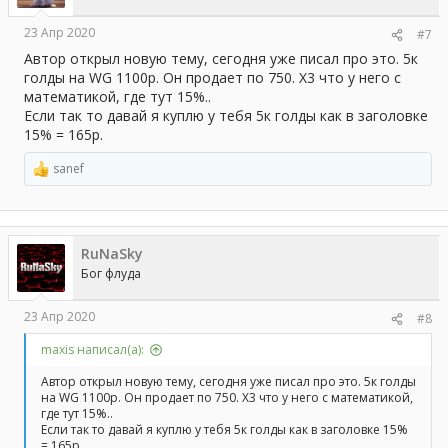
:
23 Апр 2020
#7
Автор открыл новую тему, сегодня уже писал про это. 5к
голды на WG 1100р. Он продает по 750. Х3 что у него с
математикой, где тут 15%..
Если так то давай я куплю у тебя 5к голды как в заголовке
15% = 165р.
sanef
Р
е
а
к
ц
RuNaSky
и
и
Бог флуда
:
23 Апр 2020
#8
maxis написал(а):
Автор открыл новую тему, сегодня уже писал про это. 5к голды
на WG 1100р. Он продает по 750. Х3 что у него с математикой,
где тут 15%..
Если так то давай я куплю у тебя 5к голды как в заголовке 15%
= 165р.