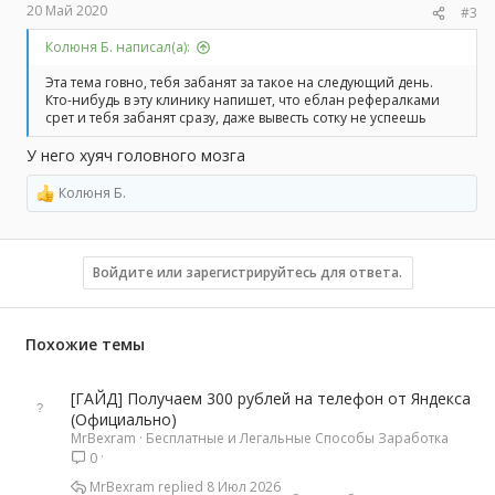
20 Май 2020
#3
Колюня Б. написал(а):
Эта тема говно, тебя забанят за такое на следующий день.
Кто-нибудь в эту клинику напишет, что еблан рефералками
срет и тебя забанят сразу, даже вывесть сотку не успеешь
У него хуяч головного мозга
Колюня Б.
Р
е
а
к
ц
Войдите или зарегистрируйтесь для ответа.
и
и
:
Похожие темы
[ГАЙД] Получаем 300 рублей на телефон от Яндекса
(Официально)
MrBexram
Бесплатные и Легальные Способы Заработка
0
MrBexram
8 Июл 2026