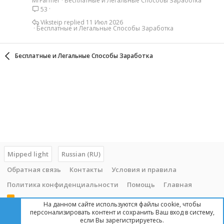
MrFarmer
Бесплатные и Легальные Способы Заработка
а
53
т
ь
Viksteip
11 Июл 2026
Бесплатные и Легальные Способы Заработка
я
Бесплатные и Легальные Способы Заработка
Mipped light
Russian (RU)
Обратная связь
Контакты
Условия и правила
Политика конфиденциальности
Помощь
Главная
R
На данном сайте используются файлы cookie, чтобы
S
персонализировать контент и сохранить Ваш вход в систему,
S
если Вы зарегистрируетесь.