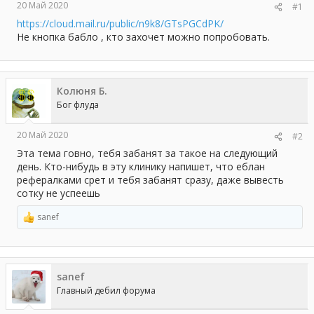
20 Май 2020
#1
ы
л
а
https://cloud.mail.ru/public/n9k8/GTsPGCdPK/
Не кнопка бабло , кто захочет можно попробовать.
Колюня Б.
Бог флуда
20 Май 2020
#2
Эта тема говно, тебя забанят за такое на следующий
день. Кто-нибудь в эту клинику напишет, что еблан
рефералками срет и тебя забанят сразу, даже вывесть
сотку не успеешь
sanef
Р
е
а
к
ц
sanef
и
и
Главный дебил форума
: