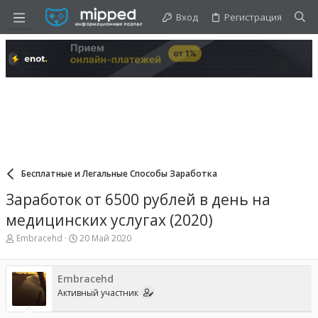
Вход
Регистрация
Бесплатные и Легальные Способы Заработка
Заработок от 6500 рублей в день на
медицинских услугах (2020)
А
Д
Embracehd
20 Май 2020
в
а
т
т
о
а
Embracehd
р
н
Активный участник
т
а
е
ч
м
а