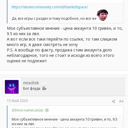
https://steamcommunity.com/id/blankofspace/
Да, все игры с раздач и тому подобное, но все же
Мое субъективное мнение - цена аккаунта 10 гривен, и то,
9.5 из них за лвл.
А вот если все таки перейти по ссылке, то там слишком
много игр, я даже смотреть не хочу
P.S. А вообще по факту, продажа стим аккаунта дело
неблагодарное, того не стоит и исходя из всего этого
оценке не подлежит
misclick
74
Бог флуда
15 Май 2020
#4
d3mon написал(а):
Мое субъективное мнение - цена аккаунта 10 гривен, и то, 9.5
из них за лвл.