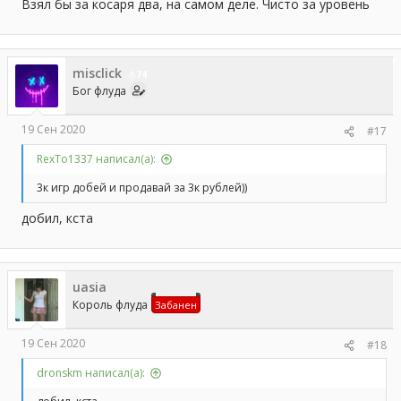
Взял бы за косаря два, на самом деле. Чисто за уровень
misclick
74
Бог флуда
19 Сен 2020
#17
RexTo1337 написал(а):
3к игр добей и продавай за 3к рублей))
добил, кста
uasia
Король флуда
Забанен
19 Сен 2020
#18
dronskm написал(а):