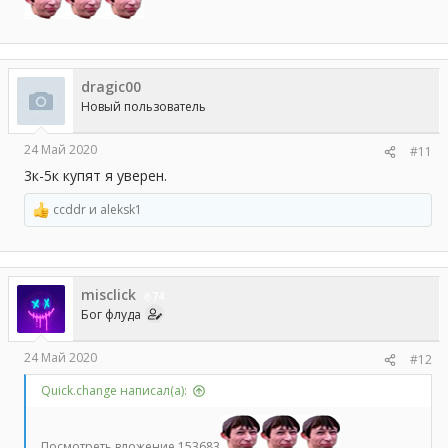
dragic00
Новый пользователь
24 Май 2020
#11
3к-5к купят я уверен.
ccddr
и
aleksk1
Р
е
а
к
ц
misclick
и
74
и
Бог флуда
:
24 Май 2020
#12
Quick.change написал(а):
Посмотреть вложение 153683