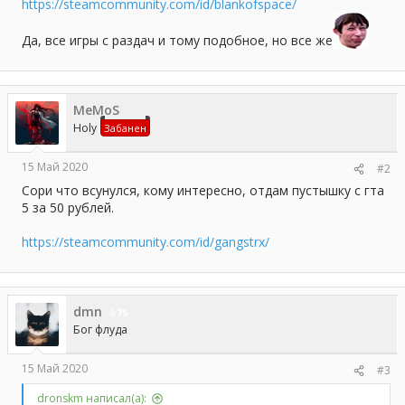
а
https://steamcommunity.com/id/blankofspace/
Да, все игры с раздач и тому подобное, но все же
MeMoS
Holy
Забанен
15 Май 2020
#2
Сори что всунулся, кому интересно, отдам пустышку с гта
5 за 50 рублей.
https://steamcommunity.com/id/gangstrx/
dmn
75
Бог флуда
15 Май 2020
#3
dronskm написал(а):