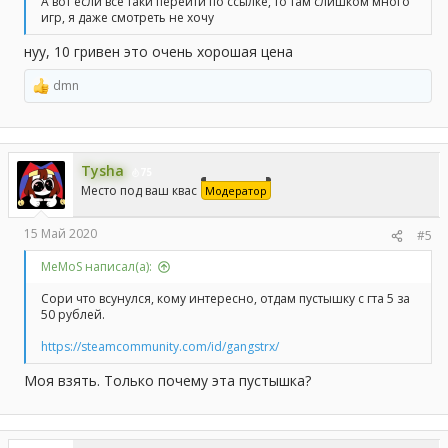
А вот если все таки перейти по ссылке, то там слишком много
игр, я даже смотреть не хочу
нуу, 10 гривен это очень хорошая цена
dmn
Р
е
а
к
ц
Tysha
и
75
и
Место под ваш квас
Модератор
:
15 Май 2020
#5
MeMoS написал(а):
Сори что всунулся, кому интересно, отдам пустышку с гта 5 за
50 рублей.
https://steamcommunity.com/id/gangstrx/
Моя взять. Только почему эта пустышка?