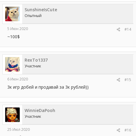
SunshineIsCute
Опытный
5 Июн 2020
#14
~100$
RexTo1337
Участник
6 Июн 2020
#15
3к игр добей и продавай за 3к рублей))
WinnieDaPooh
Участник
25 Июл 2020
#16