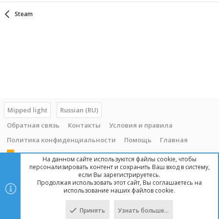
Steam
Mipped light
Russian (RU)
Обратная связь
Контакты
Условия и правила
Политика конфиденциальности
Помощь
Главная
R
На данном сайте используются файлы cookie, чтобы
S
персонализировать контент и сохранить Ваш вход в систему,
S
если Вы зарегистрируетесь.
Продолжая использовать этот сайт, Вы соглашаетесь на
Copyright © 2014 - 2025, mipped.com. Все права защищены. При
использование наших файлов cookie.
копировании материала с сайта, обратная ссылка обязательна!
Принять
Узнать больше…
Сверху
Снизу