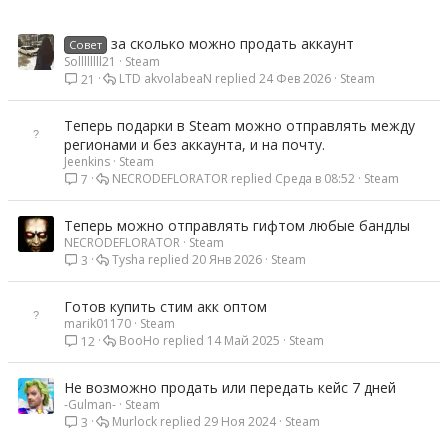
за сколько можно продать аккаунт
Совет
Sollllllll21
Steam
LTD akvolabeaN
24 Фев 2026
Steam
21
Теперь подарки в Steam можно отправлять между
регионами и без аккаунта, и на почту.
Jeenkins
Steam
NECRODEFLORATOR
Среда в 08:52
Steam
7
Теперь можно отправлять гифтом любые бандлы
NECRODEFLORATOR
Steam
Tysha
20 Янв 2026
Steam
3
Готов купить стим акк оптом
marik01170
Steam
BooHo
14 Май 2025
Steam
12
Не возможно продать или передать кейс 7 дней
-Gulman-
Steam
Murlock
29 Ноя 2024
Steam
3