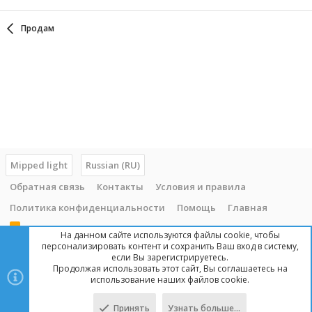
Продам
Mipped light
Russian (RU)
Обратная связь
Контакты
Условия и правила
Политика конфиденциальности
Помощь
Главная
R
На данном сайте используются файлы cookie, чтобы
S
персонализировать контент и сохранить Ваш вход в систему,
S
если Вы зарегистрируетесь.
Продолжая использовать этот сайт, Вы соглашаетесь на
Copyright © 2014 - 2025, mipped.com. Все права защищены. При
использование наших файлов cookie.
копировании материала с сайта, обратная ссылка обязательна!
Принять
Узнать больше…