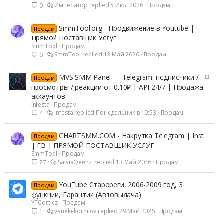
Император
5 Июл 2026
Продам
0
SmmTool.org - Продвижение в Youtube |
Продам
Прямой Поставщик Услуг
SmmTool
Продам
SmmTool
13 Май 2026
Продам
0
З
MVS SMM Panel — Telegram: подписчики /
Продам
а
просмотры / реакции от 0.10₽ | API 24/7 | Продажа
к
аккаунтов
р
Infesta
Продам
Infesta
Понедельник в 10:53
Продам
4
е
п
л
CHARTSMM.COM - Накрутка Telegram | Inst
Продам
е
| FB | ПРЯМОЙ ПОСТАВЩИК УСЛУГ
н
SmmTool
Продам
о
SalviaQeenzi
13 Май 2026
Продам
27
YouTube Старореги, 2006-2009 год, 3
Продам
функции, Гарантии (Автовыдача)
YTCortiez
Продам
vanekekornilov
29 Май 2026
Продам
1