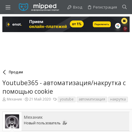
Вход
Регистрация
Продам
Youtube365 - автоматизация/накрутка с
помощью cookie
А
Д
Т
Механик
21 Май 2020
youtube
автоматизация
накрутка
в
а
е
т
т
г
о
а
и
Механик
р
н
т
а
Новый пользователь
е
ч
м
а