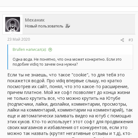
е
а
к
ц
Механик
и
и
Новый пользователь
:
23 Май 2020
#3
Brullen написал(а):
Одна вода. Не понятно, что она может конкретно. Если это
подобие vidiq то зачем она нужна?
Если ты не знаешь, что такое "cookie", то для тебя это
покажется водой. Про vidiq впервые слышу, но кратко
посмотрев их сайт, понял, что это какое-то расширение,
причем платное. Мой же софт позволяет до конца жизни
не только крутить все, что можно крутить на Ютубе
(подписчики, лайки, дизлайки, комментарии, просмотры,
лайки на комментарий, комментарии на комментарий), так
еще и автоматически заливать видео на ютуб с помощью
этих куков. Кто-то использует этот софт для продвижения
своих магазинов и избавления от конкурентов, если это
можно так назвать (крутят негативные отзывы и т.д), кто-