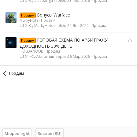
aluabariga
23 Июл 2026
Продам
0
Бонусы Warface
Продам
MurkyHots
Продам
MurkyHots
22 Янв 2025
Продам
0
З
ГОТОВАЯ СХЕМА ПО АРБИТРАЖУ
Продам
а
ДОХОДНОСТЬ 30% ДЕНЬ
к
HOLDANQUE
Продам
Akkforhum
6 Мар 2026
Продам
21
р
ы
т
Продам
а
Mipped light
Russian (RU)