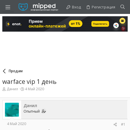
Вход
Регистрация
Продам
warface vip 1 день
А
Д
Данил
4 Май 2020
в
а
т
т
о
а
Данил
р
н
Опытный
т
а
е
ч
м
а
4 Май 2020
#1
ы
л