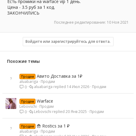
а
Есть промики на warface vip 1 день.
Цена - 3.5 руб за 1 код.
ЗАКОНЧИЛИСЬ
Последнее редактирование:
10 Ноя 2021
Войдите или зарегистрируйтесь для ответа.
Похожие темы
Авито Доставка за 1₽
Продам
aluabariga
Продам
aluabariga
14 Июл 2026
Продам
0
Warface
Продам
Lebovschi
Продам
Lebovschi
20 Янв 2025
Продам
0
🍟 Rostics за 1 ₽
Продам
aluabariga
Продам