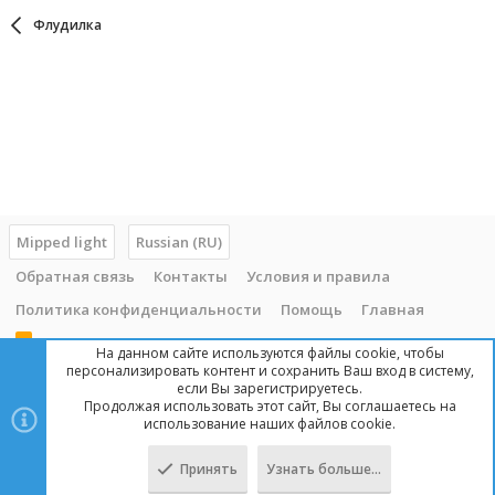
Флудилка
Mipped light
Russian (RU)
Обратная связь
Контакты
Условия и правила
Политика конфиденциальности
Помощь
Главная
R
На данном сайте используются файлы cookie, чтобы
S
персонализировать контент и сохранить Ваш вход в систему,
S
если Вы зарегистрируетесь.
Продолжая использовать этот сайт, Вы соглашаетесь на
Copyright © 2014 - 2025, mipped.com. Все права защищены. При
использование наших файлов cookie.
копировании материала с сайта, обратная ссылка обязательна!
Принять
Узнать больше…
Сверху
Снизу