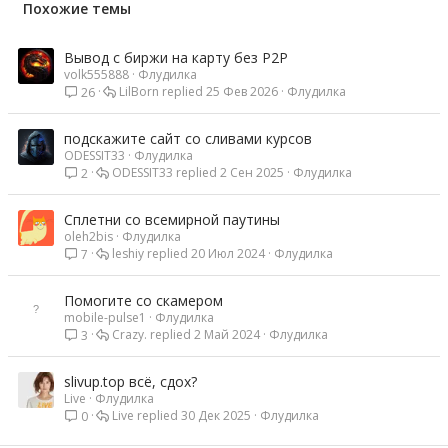
Похожие темы
Вывод с биржи на карту без P2P
volk555888
Флудилка
LilBorn
25 Фев 2026
Флудилка
26
подскажите сайт со сливами курсов
ODESSIT33
Флудилка
ODESSIT33
2 Сен 2025
Флудилка
2
Сплетни со всемирной паутины
oleh2bis
Флудилка
leshiy
20 Июл 2024
Флудилка
7
Помогите со скамером
mobile-pulse1
Флудилка
Crazy.
2 Май 2024
Флудилка
3
slivup.top всё, сдох?
Live
Флудилка
Live
30 Дек 2025
Флудилка
0