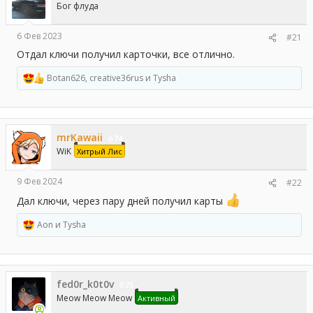
Бог флуда
ы
л
а
6 Фев 2023
#21
Отдал ключи получил карточки, все отлично.
Botan626
,
creative36rus
и
Tysha
Р
е
а
к
ц
mrKawaii
и
74
и
WiK
Хитрый Лис
:
9 Фев 2024
#22
Дал ключи, через пару дней получил карты
Aon
и
Tysha
Р
е
а
к
ц
fed0r_k0t0v
и
75
и
Meow Meow Meow
Активный
: