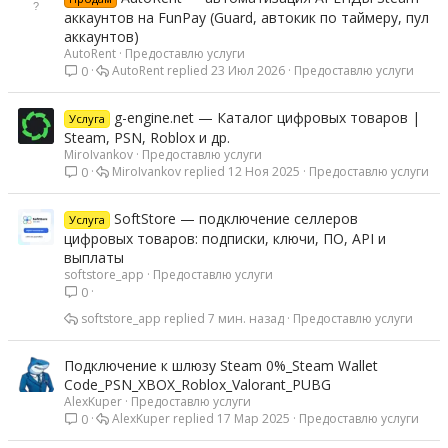
аккаунтов на FunPay (Guard, автокик по таймеру, пул
аккаунтов)
AutoRent
Предоставлю услуги
AutoRent
23 Июл 2026
Предоставлю услуги
0
g-engine.net — Каталог цифровых товаров |
Услуга
Steam, PSN, Roblox и др.
MiroIvankov
Предоставлю услуги
MiroIvankov
12 Ноя 2025
Предоставлю услуги
0
SoftStore — подключение селлеров
Услуга
цифровых товаров: подписки, ключи, ПО, API и
выплаты
softstore_app
Предоставлю услуги
0
softstore_app
7 мин. назад
Предоставлю услуги
Подключение к шлюзу Steam 0%_Steam Wallet
Code_PSN_XBOX_Roblox_Valorant_PUBG
AlexKuper
Предоставлю услуги
AlexKuper
17 Мар 2025
Предоставлю услуги
0