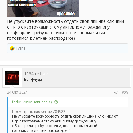
Не упускайте возможность отдать свои лишние ключики
от игр с карточками этому активному гражданину
с 5 февраля гребу карточки, полет нормальный
готовимся к летней распродаже)
Tysha
Р
е
а
к
ц
1134hell
и
75
и
Бог флуда
:
24 Окт 2024
#25
fed0r_k0t0v написал(а):
Посмотреть вложение 784922
Не упускайте возможность отдать свои лишние ключики от
игр с карточками этому активному гражданину
с 5 февраля гребу карточки, полет нормальный
готовимся к летней распродаже)