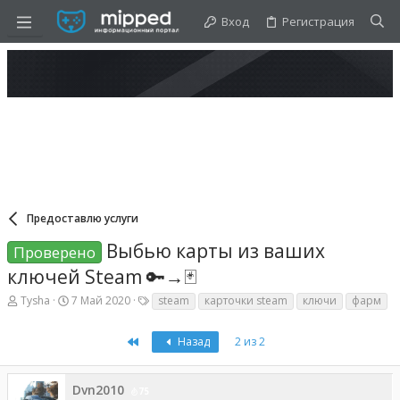
Вход
Регистрация
Предоставлю услуги
Выбью карты из ваших
Проверено
ключей Steam 🔑→🃏
А
Д
Т
Tysha
7 Май 2020
steam
карточки steam
ключи
фарм
в
а
е
т
т
г
First
о
а
и
Назад
2 из 2
р
н
т
а
е
ч
Dvn2010
75
м
а