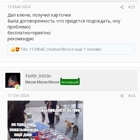
15 Май 2024
#23
Дал ключи, получил карточки
Была договоренность что придется подождать, ноу
проблемо)
бесплатно=приятно
рекомендую
Tibi
,
1134hell
,
creative36rus
и ещё 1 человек
Р
е
а
к
ц
fed0r_k0t0v
и
75
и
Meow Meow Meow
Активный
:
17 Окт 2024
#24