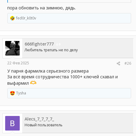
пора обновить на зимнюю, дядь.
fed0r_k0t0v
Р
е
а
к
ц
666fighter777
и
9
и
Любитель трепать не по делу
:
22 Фев 2025
#26
У парня фармилка серьезного размера
За всё время сотрудничества 1000+ ключей схавал и
выфармил
Tysha
Р
е
а
к
ц
Alecs_7_7_7_7_
и
и
Новый пользователь
: