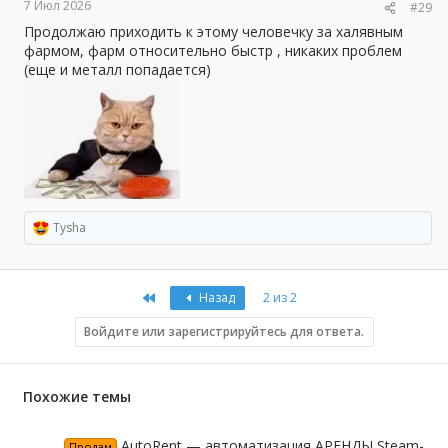
7 Июл 2026
#29
Продолжаю приходить к этому человечку за халявным
фармом, фарм относительно быстр , никаких проблем
(еще и металл попадается)
Tysha
Р
е
а
к
First
Назад
2 из 2
ц
и
и
Войдите или зарегистрируйтесь для ответа.
:
Похожие темы
AutoRent — автоматизация АРЕНДЫ Steam-
Продам