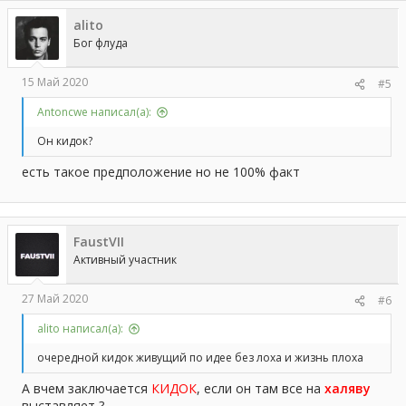
alito
Бог флуда
15 Май 2020
#5
Antoncwe написал(а):
Он кидок?
есть такое предположение но не 100% факт
FaustVII
Активный участник
27 Май 2020
#6
alito написал(а):
очередной кидок живущий по идее без лоха и жизнь плоха
А вчем заключается
КИДОК
, если он там все на
халяву
выставляет ?