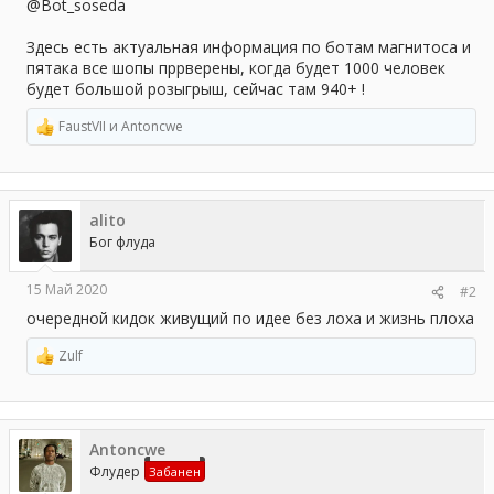
а
@Bot_soseda
Здесь есть актуальная информация по ботам магнитоса и
пятака все шопы пррверены, когда будет 1000 человек
будет большой розыгрыш, сейчас там 940+ !
FaustVII
и
Antoncwe
Р
е
а
к
ц
alito
и
и
Бог флуда
:
15 Май 2020
#2
очередной кидок живущий по идее без лоха и жизнь плоха
Zulf
Р
е
а
к
ц
Antoncwe
и
и
Флудер
Забанен
: