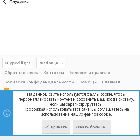
Флудилка
Mipped light
Russian (RU)
Обратная связь
Контакты
Условия и правила
Политика конфиденциальности
Помощь
Главная
R
На данном сайте используются файлы cookie, чтобы
S
персонализировать контент и сохранить Ваш вход в систему,
S
если Вы зарегистрируетесь.
Продолжая использовать этот сайт, Вы соглашаетесь на
Copyright © 2014 - 2025, mipped.com. Все права защищены. При
использование наших файлов cookie.
копировании материала с сайта, обратная ссылка обязательна!
Принять
Узнать больше…
Сверху
Снизу