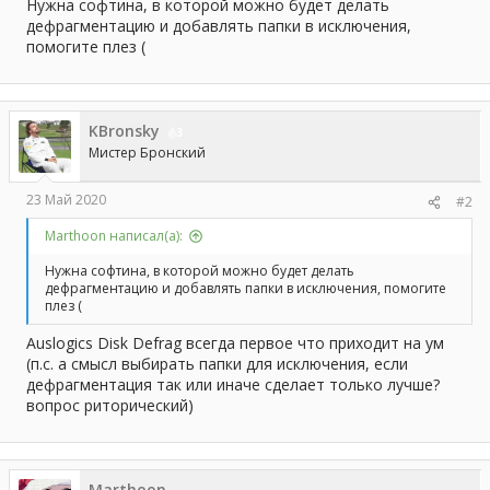
а
Нужна софтина, в которой можно будет делать
дефрагментацию и добавлять папки в исключения,
помогите плез (
KBronsky
3
Мистер Бронский
23 Май 2020
#2
Marthoon написал(а):
Нужна софтина, в которой можно будет делать
дефрагментацию и добавлять папки в исключения, помогите
плез (
Auslogics Disk Defrag всегда первое что приходит на ум
(п.с. а смысл выбирать папки для исключения, если
дефрагментация так или иначе сделает только лучше?
вопрос риторический)
Marthoon