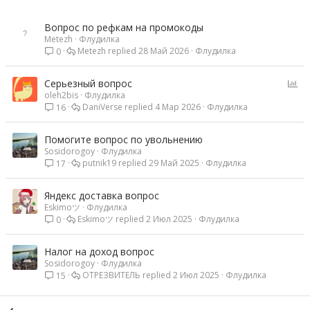
Вопрос по рефкам на промокоды
Metezh
Флудилка
Metezh
28 Май 2026
Флудилка
0
О
Серьезный вопрос
oleh2bis
Флудилка
п
DaniVerse
4 Мар 2026
Флудилка
16
р
о
с
Помогите вопрос по увольнению
Sosidorogoy
Флудилка
putnik19
29 Май 2025
Флудилка
17
Яндекс доставка вопрос
Eskimoツ
Флудилка
Eskimoツ
2 Июл 2025
Флудилка
0
Налог на доход вопрос
Sosidorogoy
Флудилка
ОТРЕЗВИТЕЛЬ
2 Июл 2025
Флудилка
15