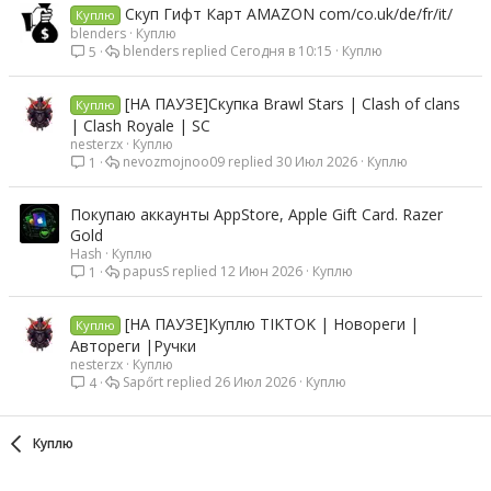
л
Скуп Гифт Карт AMAZON com/co.uk/de/fr/it/
Куплю
е
blenders
Куплю
н
blenders
Сегодня в 10:15
Куплю
5
о
[НА ПАУЗЕ]Скупка Brawl Stars | Clash of clans
Куплю
| Clash Royale | SC
nesterzx
Куплю
nevozmojnoo09
30 Июл 2026
Куплю
1
Покупаю аккаунты AppStore, Apple Gift Card. Razer
Gold
Hash
Куплю
papusS
12 Июн 2026
Куплю
1
[НА ПАУЗЕ]Куплю TIKTOK | Новореги |
Куплю
Автореги |Ручки
nesterzx
Куплю
Sapőrt
26 Июл 2026
Куплю
4
Куплю