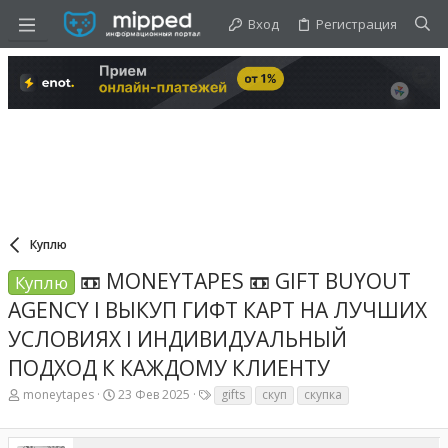
Вход
Регистрация
Куплю
📼 MONEYTAPES 📼 GIFT BUYOUT
Куплю
AGENCY l ВЫКУП ГИФТ КАРТ НА ЛУЧШИХ
УСЛОВИЯХ l ИНДИВИДУАЛЬНЫЙ
ПОДХОД К КАЖДОМУ КЛИЕНТУ
А
Д
Т
moneytapes
23 Фев 2025
gifts
скуп
скупка
в
а
е
т
т
г
о
а
и