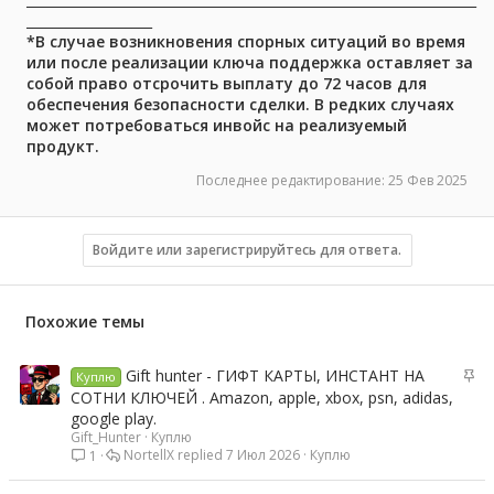
___________________
*В случае возникновения спорных ситуаций во время
или после реализации ключа поддержка оставляет за
собой право отсрочить выплату до 72 часов для
обеспечения безопасности сделки. В редких случаях
может потребоваться инвойс на реализуемый
продукт.
Последнее редактирование:
25 Фев 2025
Войдите или зарегистрируйтесь для ответа.
Похожие темы
З
Gift hunter - ГИФТ КАРТЫ, ИНСТАНТ НА
Куплю
а
СОТНИ КЛЮЧЕЙ . Amazon, apple, xbox, psn, adidas,
к
google play.
р
Gift_Hunter
Куплю
NortellX
7 Июл 2026
Куплю
1
е
п