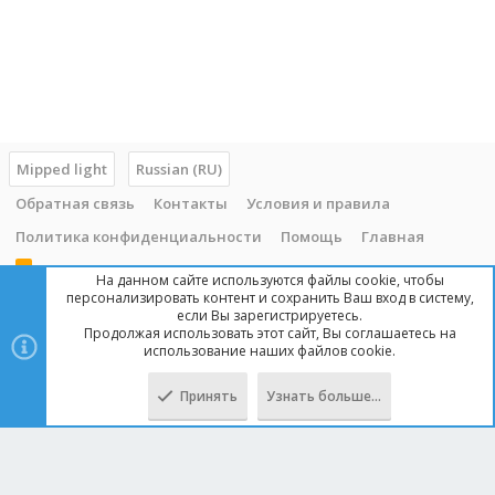
Mipped light
Russian (RU)
Обратная связь
Контакты
Условия и правила
Политика конфиденциальности
Помощь
Главная
R
На данном сайте используются файлы cookie, чтобы
S
персонализировать контент и сохранить Ваш вход в систему,
S
если Вы зарегистрируетесь.
Продолжая использовать этот сайт, Вы соглашаетесь на
Copyright © 2014 - 2025, mipped.com. Все права защищены. При
использование наших файлов cookie.
копировании материала с сайта, обратная ссылка обязательна!
Принять
Узнать больше…
Сверху
Снизу