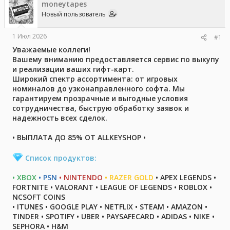
moneytapes
р
н
т
а
Новый пользователь
е
ч
м
а
1 Июл 2026
#1
ы
л
а
Уважаемые коллеги!
Вашему вниманию предоставляется сервис по выкупу
и реализации ваших гифт-карт.
Широкий спектр ассортимента: от игровых
номиналов до узконаправленного софта. Мы
гарантируем прозрачные и выгодные условия
сотрудничества, быструю обработку заявок и
надежность всех сделок.
• ВЫПЛАТА ДО 85% ОТ ALLKEYSHOP
•
Список продуктов:
•
XBOX
•
PSN
•
NINTENDO
•
RAZER GOLD
•
APEX LEGENDS •
FORTNITE • VALORANT • LEAGUE OF LEGENDS • ROBLOX
•
NCSOFT COINS
• ITUNES • GOOGLE PLAY
•
NETFLIX
• STEAM
• AMAZON
•
TINDER
• SPOTIFY
•
UBER
• PAYSAFECARD
• ADIDAS
• NIKE
•
SEPHORA
• H&M