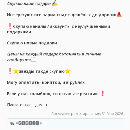
а
Скупаю ваш
и подарки
Интересуют все варианты,от дешёвых до дорогих
Скупаю каналы / аккаунты с неулучшенными
подарками
Скупаю новые подарки
Цены на каждый подарок уточнять в личные
сообщения
️Звёзды такде скупаю
Могу оплатить- криптой, и в рублях
Если у вас спамблок, то оставьте реакцию
Пишите в лс - дам тг
Последнее редактирование:
31 Мар 2026
✵🅿🅸🆁🅰🆃🅴✵
Р
е