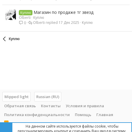
Магазин по продаже тг звезд
Куплю
Olberti
Куплю
Olberti
17 Дек 2025
Куплю
0
Куплю
Mipped light
Russian (RU)
Обратная связь
Контакты
Условия и правила
Политика конфиденциальности
Помощь
Главная
R
На данном сайте используются файлы cookie, чтобы
S
персонализировать контент и сохранить Ваш вход в систему,
S