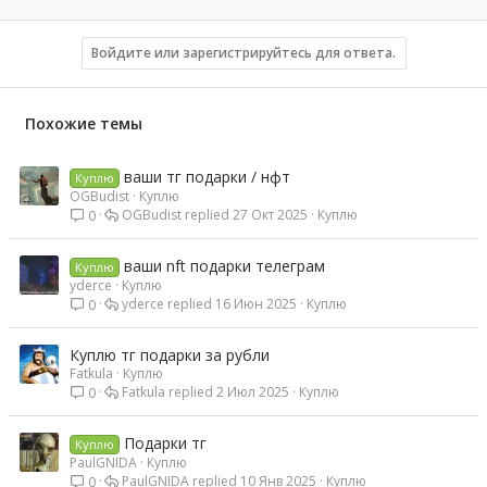
а
к
ц
Войдите или зарегистрируйтесь для ответа.
и
и
:
Похожие темы
ваши тг подарки / нфт
Куплю
OGBudist
Куплю
OGBudist
27 Окт 2025
Куплю
0
ваши nft подарки телеграм
Куплю
yderce
Куплю
yderce
16 Июн 2025
Куплю
0
Куплю тг подарки за рубли
Fatkula
Куплю
Fatkula
2 Июл 2025
Куплю
0
Подарки тг
Куплю
PaulGNIDA
Куплю
PaulGNIDA
10 Янв 2025
Куплю
0