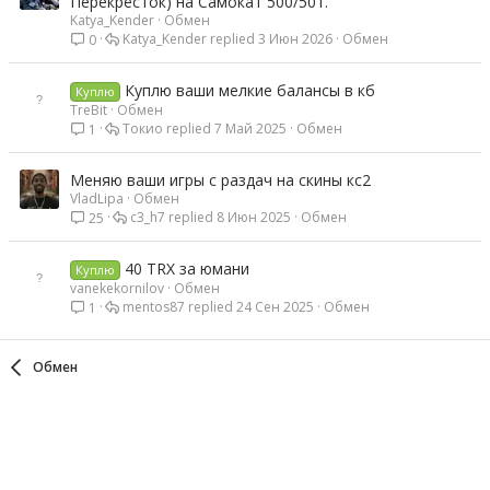
Перекрёсток) на Самокат 500/501.
Katya_Kender
Обмен
Katya_Kender
3 Июн 2026
Обмен
0
Куплю ваши мелкие балансы в кб
Куплю
TreBit
Обмен
Токио
7 Май 2025
Обмен
1
Меняю ваши игры с раздач на скины кс2
VladLipa
Обмен
с3_h7
8 Июн 2025
Обмен
25
40 TRX за юмани
Куплю
vanekekornilov
Обмен
mentos87
24 Сен 2025
Обмен
1
Обмен