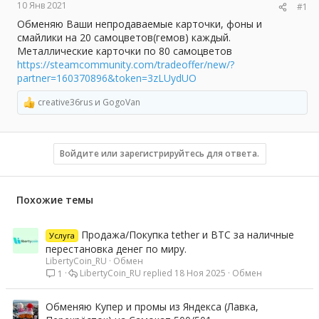
10 Янв 2021
#1
ы
л
а
Обменяю Ваши непродаваемые карточки, фоны и
смайлики на 20 самоцветов(гемов) каждый.
Металлические карточки по 80 самоцветов
https://steamcommunity.com/tradeoffer/new/?
partner=160370896&token=3zLUydUO
creative36rus
и
GogoVan
Р
е
а
к
ц
Войдите или зарегистрируйтесь для ответа.
и
и
:
Похожие темы
Продажа/Покупка tether и BTC за наличные
Услуга
перестановка денег по миру.
LibertyCoin_RU
Обмен
LibertyCoin_RU
18 Ноя 2025
Обмен
1
Обменяю Купер и промы из Яндекса (Лавка,