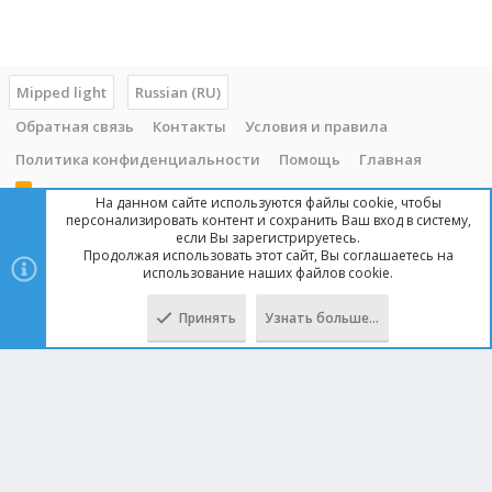
Mipped light
Russian (RU)
Обратная связь
Контакты
Условия и правила
Политика конфиденциальности
Помощь
Главная
R
На данном сайте используются файлы cookie, чтобы
S
персонализировать контент и сохранить Ваш вход в систему,
S
если Вы зарегистрируетесь.
Продолжая использовать этот сайт, Вы соглашаетесь на
Copyright © 2014 - 2025, mipped.com. Все права защищены. При
использование наших файлов cookie.
копировании материала с сайта, обратная ссылка обязательна!
Принять
Узнать больше…
Сверху
Снизу