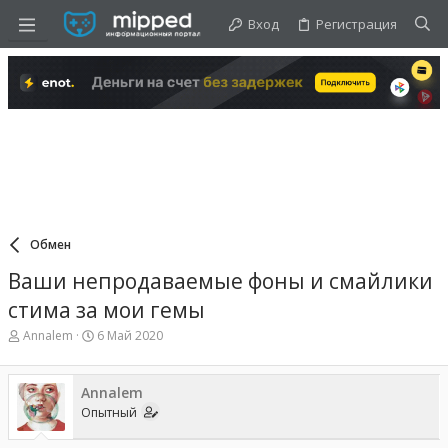
Вход
Регистрация
Обмен
Ваши непродаваемые фоны и смайлики
стима за мои гемы
А
Д
Annalem
6 Май 2020
в
а
т
т
о
а
Annalem
р
н
Опытный
т
а
е
ч
м
а