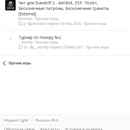
Чит для Standoff 2 - AimBot, ESP, Полёт,
Бесконечные патроны, Бесконечные гранаты
[External]
Resolver
Прочие игры
Resolver
16 Апр 2026
Прочие игры
0
Турнир по покеру №2
__eterlity
Прочие игры
__eterlity
20 Май 2021
Прочие игры
15
Прочие игры
Mipped light
Russian (RU)
Обратная связь
Контакты
Условия и правила