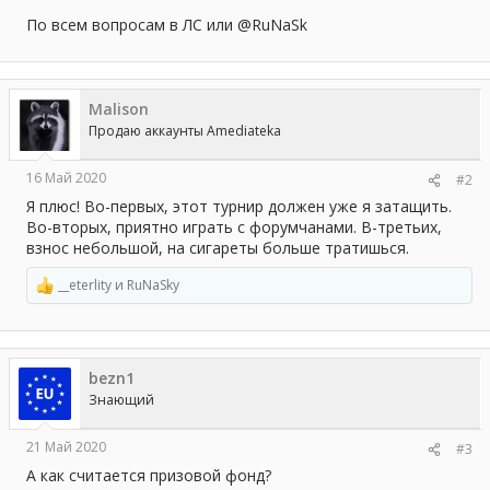
По всем вопросам в ЛС или @RuNaSk
Malison
Продаю аккаунты Amediateka
16 Май 2020
#2
Я плюс! Во-первых, этот турнир должен уже я затащить.
Во-вторых, приятно играть с форумчанами. В-третьих,
взнос небольшой, на сигареты больше тратишься.
__eterlity
и
RuNaSky
Р
е
а
к
ц
bezn1
и
и
Знающий
:
21 Май 2020
#3
А как считается призовой фонд?