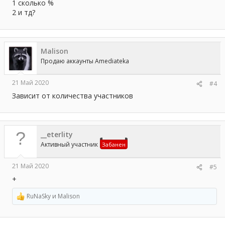
1 сколько %
2 и тд?
Malison
Продаю аккаунты Amediateka
21 Май 2020
#4
Зависит от количества участников
__eterlity
Активный участник
Забанен
21 Май 2020
#5
+
RuNaSky
и
Malison
Р
е
а
к