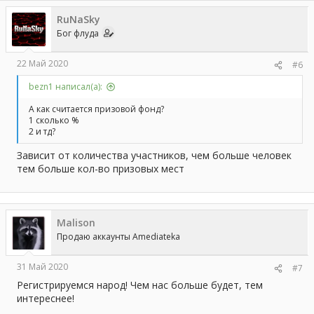
ц
RuNaSky
и
и
Бог флуда
:
22 Май 2020
#6
bezn1 написал(а):
А как считается призовой фонд?
1 сколько %
2 и тд?
Зависит от количества участников, чем больше человек
тем больше кол-во призовых мест
Malison
Продаю аккаунты Amediateka
31 Май 2020
#7
Регистрируемся народ! Чем нас больше будет, тем
интереснее!