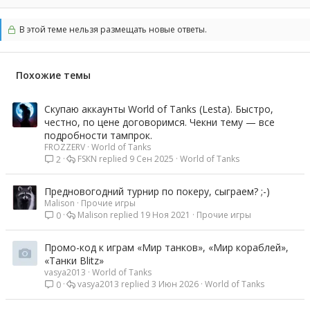
В этой теме нельзя размещать новые ответы.
Похожие темы
Скупаю аккаунты World of Tanks (Lesta). Быстро,
честно, по цене договоримся. Чекни тему — все
подробности тампрок.
FROZZERV
World of Tanks
FSКN
9 Сен 2025
World of Tanks
2
Предновогодний турнир по покеру, сыграем? ;-)
Malison
Прочие игры
Malison
19 Ноя 2021
Прочие игры
0
Промо-код к играм «Мир танков», «Мир кораблей»,
«Танки Blitz»
vasya2013
World of Tanks
vasya2013
3 Июн 2026
World of Tanks
0