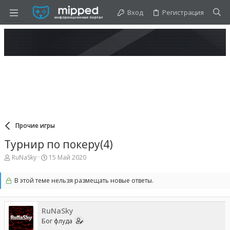
Вход
Регистрация
Прочие игры
Турнир по покеру(4)
А
Д
RuNaSky
15 Май 2020
в
а
т
т
В этой теме нельзя размещать новые ответы.
о
а
р
н
т
а
е
ч
RuNaSky
м
а
Бог флуда
ы
л