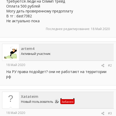
а
Требуются люди на Олимп трейд
Оплата 500 рублей
Могу дать проверенному предоплату
В тг : dast7382
Не актуально пока
Последнее редактирование:
18 Май 2020
artem4
Активный участник
18 Май 2020
#2
На РУ права подойдет? они не работают на территории
рф
Xatateim
Новый пользователь
Забанен
18 Май 2020
#3