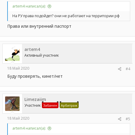
artem4 написал(а):
На РУ права подойдет? они не работают на территории рф
Права или внутренний паспорт
artem4
Активный участник
18 Май 2020
#4
Буду проверять, кинет/нет
Limezaiim
Участник
Забанен
Арбитраж
18 Май 2020
#5
artem4 написал(а):