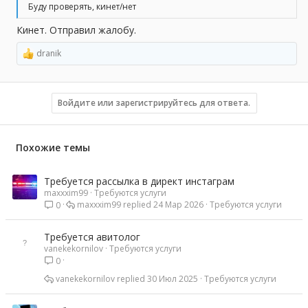
Буду проверять, кинет/нет
Кинет. Отправил жалобу.
dranik
Р
е
а
к
ц
Войдите или зарегистрируйтесь для ответа.
и
и
:
Похожие темы
Требуется рассылка в директ инстаграм
maxxxim99
Требуются услуги
maxxxim99
24 Мар 2026
Требуются услуги
0
Требуется авитолог
vanekekornilov
Требуются услуги
0
vanekekornilov
30 Июл 2025
Требуются услуги