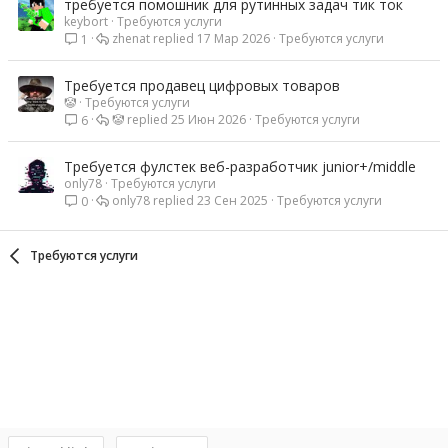
требуется помошник для рутинных задач тик ток
keybort
Требуются услуги
zhenat
17 Мар 2026
Требуются услуги
1
Требуется продавец цифровых товаров
ㅤ🤡ㅤ
Требуются услуги
ㅤ🤡ㅤ
25 Июн 2026
Требуются услуги
6
Требуется фулстек веб-разработчик junior+/middle
only78
Требуются услуги
only78
23 Сен 2025
Требуются услуги
0
Требуются услуги