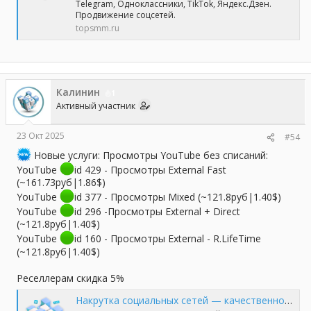
Telegram, Одноклассники, TikTok, Яндекс.Дзен.
Продвижение соцсетей.
topsmm.ru
Калинин
1
Активный участник
23 Окт 2025
#54
Новые услуги: Просмотры YouTube без списаний:
YouTube
id 429 - Просмотры External Fast
(~161.73руб|1.86$)
YouTube
id 377 - Просмотры Mixed (~121.8руб|1.40$)
YouTube
id 296 -Просмотры External + Direct
(~121.8руб|1.40$)
YouTube
id 160 - Просмотры External - R.LifeTime
(~121.8руб|1.40$)
Реселлерам скидка 5%
Накрутка социальных сетей — качественно и профессионально | TopSmm