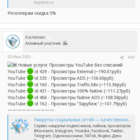
topsmm.ru
Реселлерам скидка 5%
Калинин
1
Активный участник
20 Июн 2025
#47
Новые услуги: Просмотры YouTube без списаний
YouTube
id 429 - Просмотры External (~190.01руб)
YouTube
id 335 - Просмотры ADS (~156.60руб)
YouTube
id 160 - Просмотры Traffic:Mix (~115.36руб)
YouTube
id 431 - Просмотры 100% Native (~111.27руб)
YouTube
id 466 - Просмотры Native ADS (~108.58руб)
YouTube
id 162 - Просмотры "Зарубеж" (~101.79руб)
——————————
Накрутка социальных сетей — качественно и профессионально | TopSmm
Сервис накрутки подписчиков, лайков, просмотров
ВКонтакте, Instagram, Youtube, Facebook, Twitter,
Telegram, Одноклассники, TikTok, Яндекс.Дзен.