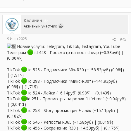
Калинин
1
Активный участник
9 Июн 2025
#45
Новые услуги: Telegram, TikTok, Instagram, YouTube
Телеграм
id 448 - Просмотр на пост cheap (~0.33руб) |
(0,004$)
——————————
TikTok
id 525 - Подписчики Mix-R30 (~158.53руб) (0.98$)
| (1,91$)
TikTok
id 298 - Подписчики "Микс-R30" (~141.93руб)
(0.98$) | (1,71$)
TikTok
id 524 - Лайки (~6.14руб) (0.98$) | (0,143$)
TikTok
id 251 - Просмотры на ролик "Lifetime" (~0.04руб)
| (0,041$)
TikTok
id 253 - Story просмотры + лайк (~15.11руб) |
(0,182$)
TikTok
id 545 - Репосты R365 (~1.58руб) | (0,019$)
TikTok
id 456 - Сохранение R30 (~14.53руб) | (0,175$)