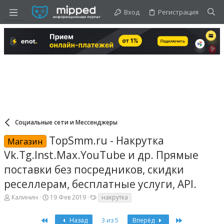
Вход
Регистрация
Социальные сети и Мессенджеры
TopSmm.ru - Накрутка
Магазин
Vk.Tg.Inst.Max.YouTube и др. Прямые
поставки без посредников, скидки
реселлерам, бесплатные услуги, API.
А
Д
Т
Калинин
19 Фев 2019
накрутка
в
а
е
т
т
г
First
Last
о
а
Назад
и
3 из 5
Вперёд