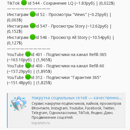
TikTok
id 544 - Сохранение LQ (~1.83руб) | (0,022$)
——————————
Инстаграм
id 52 - Просмотры "Views" (~0.25руб) |
(0,003$)
Инстаграм
id 547 - Просмотры Story (~12.62руб) |
(0,152$)
Инстаграм
id 546 - Просмотр All Story (~10.54руб) |
(0,127$)
——————————
YouTube
id 401 - Подписчики на канал Refill-365
(~163.10руб) | (1,965$)
YouTube
id 400 - Подписчики на канал Refill-60
(~157.29руб) | (1,895$)
YouTube
id 312 - Подписчики "Гарантия 365"
(~151.48руб) | (1,825$)
Накрутка социальных сетей — качественно и профессионально | TopSmm
Сервис накрутки подписчиков, лайков, просмотров
ВКонтакте, Instagram, Youtube, Facebook, Twitter,
Telegram, Одноклассники, TikTok, Яндекс.Дзен.
Продвижение соцсетей.
topsmm.ru