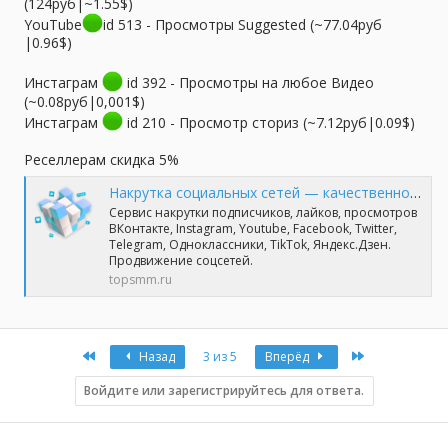
(124руб|~1.55$)
YouTube
id 513 - Просмотры Suggested (~77.04руб
|0.96$)
Инстаграм
id 392 - Просмотры на любое Видео
(~0.08руб|0,001$)
Инстаграм
id 210 - Просмотр сториз (~7.12руб|0.09$)
Реселлерам скидка 5%
Накрутка социальных сетей — качественно и профессионально | TopSmm
Сервис накрутки подписчиков, лайков, просмотров
ВКонтакте, Instagram, Youtube, Facebook, Twitter,
Telegram, Одноклассники, TikTok, Яндекс.Дзен.
Продвижение соцсетей.
topsmm.ru
First
Last
Назад
3 из 5
Вперёд
Войдите или зарегистрируйтесь для ответа.