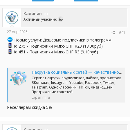
р
н
т
а
е
ч
Калинин
1
м
а
Активный участник
ы
л
а
27 Апр 2025
#41
Новые услуги: Дешевые подписчики в телеграмм
id 275 - Подписчики Микс-СНГ R20 (18.30руб)
id 451 - Подписчики Микс-СНГ R3 (9.10руб)
Накрутка социальных сетей — качественно и профессионально | TopSmm
Сервис накрутки подписчиков, лайков, просмотров
ВКонтакте, Instagram, Youtube, Facebook, Twitter,
Telegram, Одноклассники, TikTok, Яндекс.Дзен.
Продвижение соцсетей.
topsmm.ru
Реселлерам скидка 5%
Калинин