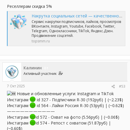
Реселлерам скидка 5%
Накрутка социальных сетей — качественно и профессионально | TopSmm
Сервис накрутки подписчиков, лайков, просмотров
ВКонтакте, Instagram, Youtube, Facebook, Twitter,
Telegram, Одноклассники, TikTok, Яндекс.Дзен.
Продвижение соцсетей.
topsmm.ru
Калинин
1
Активный участник
7 Окт 2025
#53
Новые и обновленные услуги: Instagram и TikTok
Инстаграм
id 327 - Подписчики R-30 (192руб) | (~2.23$)
Инстаграм
id 564 - Лайки Россия R-30 (53руб) | (~0.62$)
———————————
Инстаграм
id 572 - Охват на фото (5.56руб) | (~0.06$)
Инстаграм
id 574 - Репост с охватом (51.87руб) |
(~0.60$)