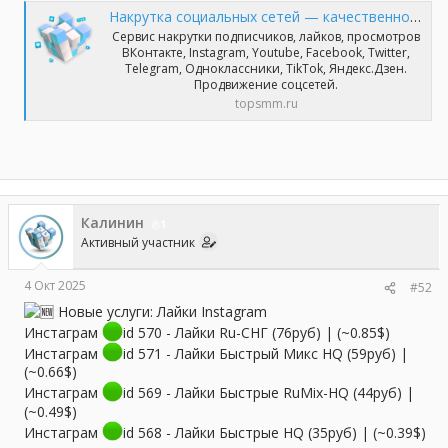
Накрутка социальных сетей — качественно и профессионально | TopSmm
Сервис накрутки подписчиков, лайков, просмотров
ВКонтакте, Instagram, Youtube, Facebook, Twitter,
Telegram, Одноклассники, TikTok, Яндекс.Дзен.
Продвижение соцсетей.
topsmm.ru
Калинин
1
Активный участник
4 Окт 2025
#52
Новые услуги: Лайки Instagram
Инстаграм
id 570 - Лайки Ru-СНГ (76руб) | (~0.85$)
Инстаграм
id 571 - Лайки Быстрый Микс HQ (59руб) |
(~0.66$)
Инстаграм
id 569 - Лайки Быстрые RuMix-HQ (44руб) |
(~0.49$)
Инстаграм
id 568 - Лайки Быстрые HQ (35руб) | (~0.39$)