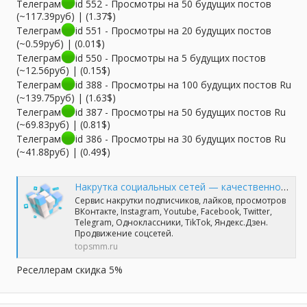
Телеграм
id 552 - Просмотры на 50 будущих постов
(~117.39руб) | (1.37$)
Телеграм
id 551 - Просмотры на 20 будущих постов
(~0.59руб) | (0.01$)
Телеграм
id 550 - Просмотры на 5 будущих постов
(~12.56руб) | (0.15$)
Телеграм
id 388 - Просмотры на 100 будущих постов Ru
(~139.75руб) | (1.63$)
Телеграм
id 387 - Просмотры на 50 будущих постов Ru
(~69.83руб) | (0.81$)
Телеграм
id 386 - Просмотры на 30 будущих постов Ru
(~41.88руб) | (0.49$)
Накрутка социальных сетей — качественно и профессионально | TopSmm
Сервис накрутки подписчиков, лайков, просмотров
ВКонтакте, Instagram, Youtube, Facebook, Twitter,
Telegram, Одноклассники, TikTok, Яндекс.Дзен.
Продвижение соцсетей.
topsmm.ru
Реселлерам скидка 5%