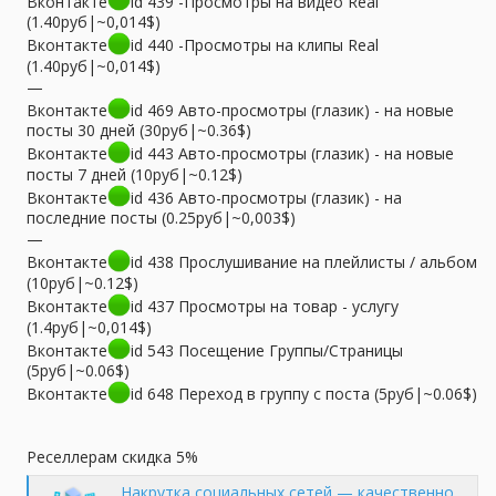
Вконтакте
id 439 -Просмотры на видео Real
(1.40руб|~0,014$)
Вконтакте
id 440 -Просмотры на клипы Real
(1.40руб|~0,014$)
—
Вконтакте
id 469 Авто-просмотры (глазик) - на новые
посты 30 дней (30руб|~0.36$)
Вконтакте
id 443 Авто-просмотры (глазик) - на новые
посты 7 дней (10руб|~0.12$)
Вконтакте
id 436 Авто-просмотры (глазик) - на
последние посты (0.25руб|~0,003$)
—
Вконтакте
id 438 Прослушивание на плейлисты / альбом
(10руб|~0.12$)
Вконтакте
id 437 Просмотры на товар - услугу
(1.4руб|~0,014$)
Вконтакте
id 543 Посещение Группы/Страницы
(5руб|~0.06$)
Вконтакте
id 648 Переход в группу с поста (5руб|~0.06$)
Реселлерам скидка 5%
Накрутка социальных сетей — качественно и профессионально | TopSmm