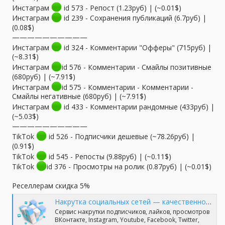
Инстаграм
id 573 - Репост (1.23руб) | (~0.01$)
Инстаграм
id 239 - Сохранения публикаций (6.7руб) |
(0.08$)
——————————
Инстаграм
id 324 - Комментарии "Офферы" (715руб) |
(~8.31$)
Инстаграм
id 576 - Комментарии - Смайлы позитивные
(680руб) | (~7.91$)
Инстаграм
id 575 - Комментарии - Комментарии -
Смайлы негативные (680руб) | (~7.91$)
Инстаграм
id 433 - Комментарии рандомные (433руб) |
(~5.03$)
——————————
TikTok
id 526 - Подписчики дешевые (~78.26руб) |
(0.91$)
TikTok
id 545 - Репосты (9.88руб) | (~0.11$)
TikTok
id 376 - Просмотры на ролик (0.87руб) | (~0.01$)
Реселлерам скидка 5%
Накрутка социальных сетей — качественно и профессионально | TopSmm
Сервис накрутки подписчиков, лайков, просмотров
ВКонтакте, Instagram, Youtube, Facebook, Twitter,