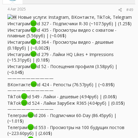
4 Авг 2025
#49
Новые услуги: Instagram, ВКонтакте, TikTok, Telegram
Инстаграм
id 327 - Подписчики R-30 (~107.5руб) | (1.25$)
Инстаграм
id 435 - Просмотры видео с охватом -
плавные (5.56руб) | (~0.06$)
Инстаграм
id 364 - Просмотры видео - дешевые
(0.18руб) | (~0,002$)
Инстаграм
id 279 - Лайки HQ Likes + Impressions
(~15.31руб) | (0.18$)
Инстаграм
id 52 - Посещения профиля (3.58руб) |
(~0.04$)
——————————
ВКонтакте
id 424 - Репосты (76.57руб) | (~0.89$)
——————————
TikTok
id 549 - Лайки - дешевые (4.94руб) | (0.06$)
TikTok
id 524 - Лайки Зарубеж R365 (4.04руб) | (0.05$)
——————————
Телеграм
id 206 - Подписчики 60-Day (86.45руб) |
(~1.01$)
Телеграм
id 553 - Просмотры на 100 будущих постов
(~223.60руб) | (2.60$)