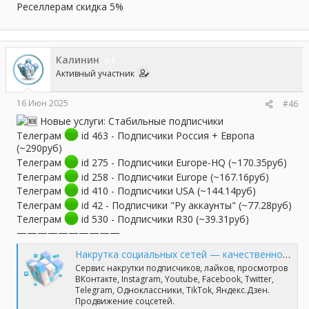
Реселлерам скидка 5%
Калинин
1
Активный участник
16 Июн 2025
#46
Новые услуги: Стабильные подписчики
Телеграм
id 463 - Подписчики Россия + Европа
(~290руб)
Телеграм
id 275 - Подписчики Europe-HQ (~170.35руб)
Телеграм
id 258 - Подписчики Europe (~167.16руб)
Телеграм
id 410 - Подписчики USA (~144.14руб)
Телеграм
id 42 - Подписчики "Ру аккаунты" (~77.28руб)
Телеграм
id 530 - Подписчики R30 (~39.31руб)
——————————
Накрутка социальных сетей — качественно и профессионально | TopSmm
Сервис накрутки подписчиков, лайков, просмотров
ВКонтакте, Instagram, Youtube, Facebook, Twitter,
Telegram, Одноклассники, TikTok, Яндекс.Дзен.
Продвижение соцсетей.