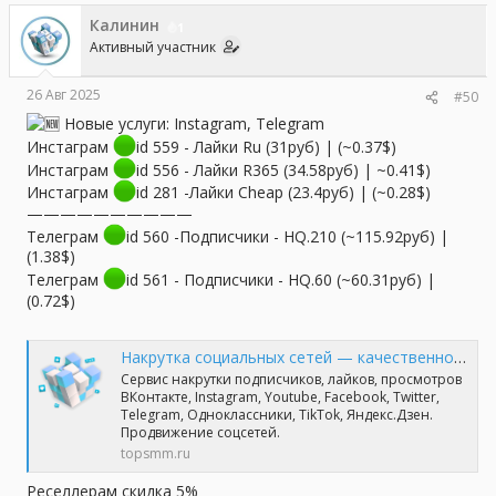
Калинин
1
Активный участник
26 Авг 2025
#50
Новые услуги: Instagram, Telegram
Инстаграм
id 559 - Лайки Ru (31руб) | (~0.37$)
Инстаграм
id 556 - Лайки R365 (34.58руб) | ~0.41$)
Инстаграм
id 281 -Лайки Cheap (23.4руб) | (~0.28$)
——————————
Телеграм
id 560 -Подписчики - HQ.210 (~115.92руб) |
(1.38$)
Телеграм
id 561 - Подписчики - HQ.60 (~60.31руб) |
(0.72$)
Накрутка социальных сетей — качественно и профессионально | TopSmm
Сервис накрутки подписчиков, лайков, просмотров
ВКонтакте, Instagram, Youtube, Facebook, Twitter,
Telegram, Одноклассники, TikTok, Яндекс.Дзен.
Продвижение соцсетей.
topsmm.ru
Реселлерам скидка 5%