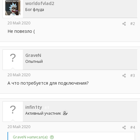
worldofvlad2
Бог флуда
20 Май 2020
#2
Не повезло (
GraveN
Опытный
20 Май 2020
#3
А что потребуется для подключения?
infin1ty
1
Активный участник
20 Май 2020
#4
GraveN написал(а):