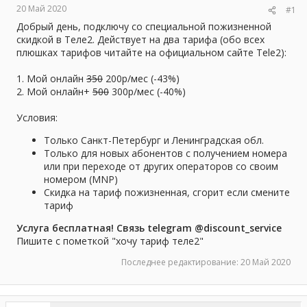
20 Май 2020
#1
ы
л
а
Добрый день, подключу со специальной пожизненной
скидкой в Теле2. Действует на два тарифа (обо всех
плюшках тарифов читайте на официальном сайте Tele2):
1. Мой онлайн
350
200р/мес (-43%)
2. Мой онлайн+
500
300р/мес (-40%)
Условия:
Только Санкт-Петербург и Ленинградская обл.
Только для новых абонентов с получением номера
или при переходе от других операторов со своим
номером (MNP)
Скидка на тариф пожизненная, сгорит если смените
тариф
Услуга бесплатная! Связь telegram @
discount_service
Пишите с пометкой "хочу тариф теле2"
Последнее редактирование:
20 Май 2020