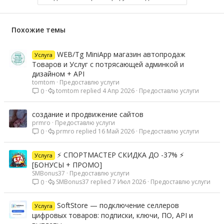
Похожие темы
WEB/Tg MiniApp магазин автопродаж
Услуга
Товаров и Услуг с потрясающей админкой и
дизайном + API
tomtom
Предоставлю услуги
tomtom
4 Апр 2026
Предоставлю услуги
0
создание и продвижение сайтов
prmro
Предоставлю услуги
prmro
16 Май 2026
Предоставлю услуги
0
⚡ СПОРТМАСТЕР СКИДКА ДО -37% ⚡
Услуга
[БОНУСЫ + ПРОМО]
SMBonus37
Предоставлю услуги
SMBonus37
7 Июл 2026
Предоставлю услуги
0
SoftStore — подключение селлеров
Услуга
цифровых товаров: подписки, ключи, ПО, API и