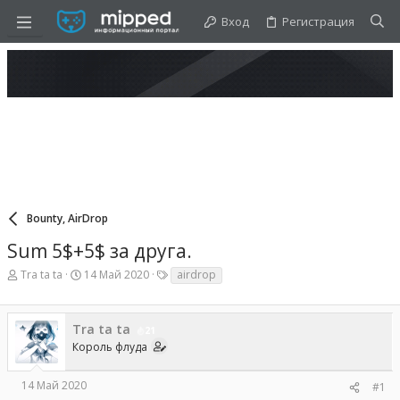
Вход
Регистрация
Bounty, AirDrop
Sum 5$+5$ за друга.
А
Д
Т
Tra ta ta
14 Май 2020
airdrop
в
а
е
т
т
г
о
а
и
Tra ta ta
р
н
21
т
а
Король флуда
е
ч
м
а
14 Май 2020
#1
ы
л