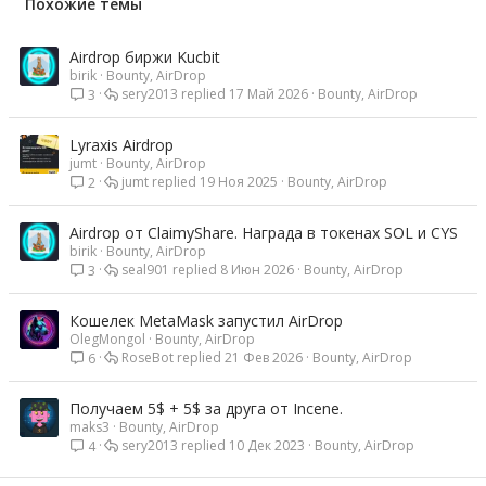
Похожие темы
Airdrop биржи Kucbit
birik
Bounty, AirDrop
sery2013
17 Май 2026
Bounty, AirDrop
3
Lyraxis Airdrop
jumt
Bounty, AirDrop
jumt
19 Ноя 2025
Bounty, AirDrop
2
Airdrop от ClaimyShare. Награда в токенах SOL и CYS
birik
Bounty, AirDrop
seal901
8 Июн 2026
Bounty, AirDrop
3
Кошелек MetaMask запустил AirDrop
OlegMongol
Bounty, AirDrop
RoseBot
21 Фев 2026
Bounty, AirDrop
6
Получаем 5$ + 5$ за друга от Incene.
maks3
Bounty, AirDrop
sery2013
10 Дек 2023
Bounty, AirDrop
4