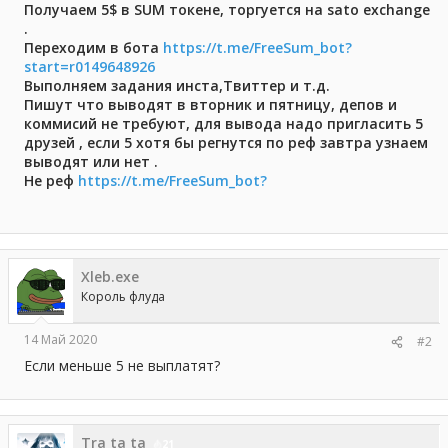
а
Получаем 5$ в SUM токене, торгуется на sato exchange
.
Переходим в бота
https://t.me/FreeSum_bot?
start=r0149648926
Выполняем задания инста,Твиттер и т.д.
Пишут что выводят в вторник и пятницу, депов и
коммисий не требуют, для вывода надо пригласить 5
друзей , если 5 хотя бы регнутся по реф завтра узнаем
выводят или нет .
Не реф
https://t.me/FreeSum_bot?
Xleb.exe
Король флуда
14 Май 2020
#2
Если меньше 5 не выплатят?
Tra ta ta
21