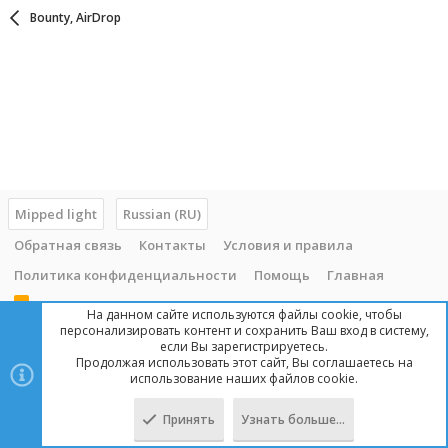
Bounty, AirDrop
Mipped light
Russian (RU)
Обратная связь
Контакты
Условия и правила
Политика конфиденциальности
Помощь
Главная
R
На данном сайте используются файлы cookie, чтобы
S
персонализировать контент и сохранить Ваш вход в систему,
S
если Вы зарегистрируетесь.
Продолжая использовать этот сайт, Вы соглашаетесь на
Copyright © 2014 - 2025, mipped.com. Все права защищены. При
использование наших файлов cookie.
копировании материала с сайта, обратная ссылка обязательна!
Принять
Узнать больше…
Сверху
Снизу