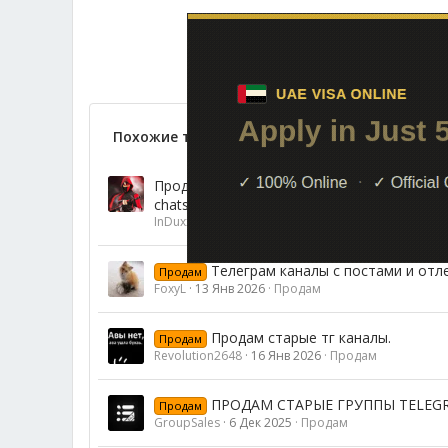
Похожие темы
Продам Telegram старые чаты(группы)/кан
chats (groups)/channels
InDuxxi
27 Май 2026
Продам
Телеграм каналы с постами и отл
Продам
FoxyL
13 Янв 2026
Продам
Продам старые тг каналы.
Продам
Revolution2648
16 Янв 2026
Продам
ПРОДАМ СТАРЫЕ ГРУППЫ TELEG
Продам
GroupSales
6 Дек 2025
Продам