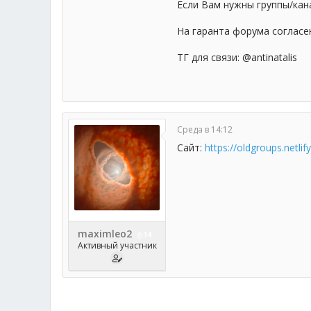
Если Вам нужны группы/кан
На гаранта форума согласе
ТГ для связи: @antinatalis
Среда в 14:12
Сайт:
https://oldgroups.netlif
maximleo2
14
Активный участник