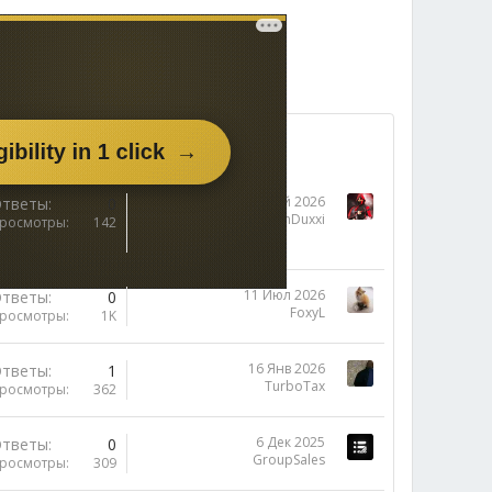
27 Май 2026
тветы
0
InDuxxi
росмотры
142
11 Июл 2026
тветы
0
FoxyL
росмотры
1K
16 Янв 2026
тветы
1
TurboTax
росмотры
362
6 Дек 2025
тветы
0
GroupSales
росмотры
309