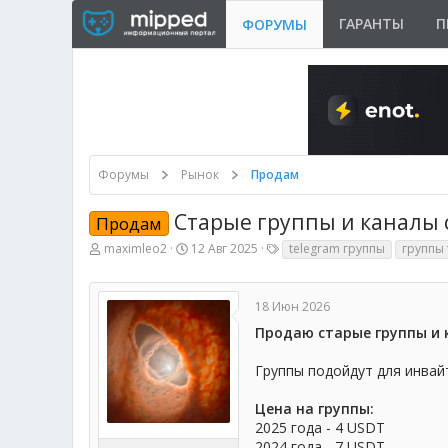
ГАРАНТЫ
П
ФОРУМЫ
Форумы
Рынок
Продам
Старые группы и каналы с
Продам
А
Д
Т
maximleo2
12 Авг 2025
telegram группы
группы
в
а
е
т
т
г
о
а
и
18 Июн 2026
р
н
т
а
Продаю старые группы и 
е
ч
м
а
Группы подойдут для инвайт
ы
л
а
Цена на группы:
2025 года - 4 USDT
2024 года - 7 USDT