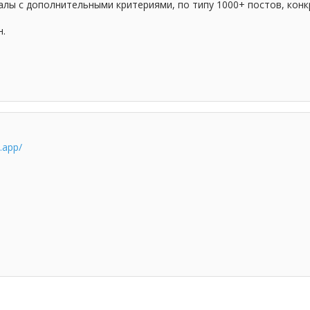
алы с дополнительными критериями, по типу 1000+ постов, конкр
н.
y.app/