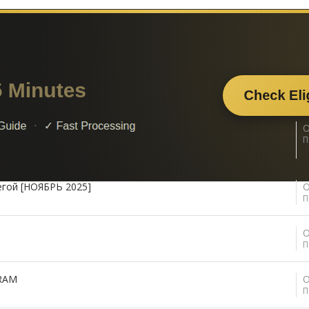
алы с ежедневными постами 2022-2023-2024 | Telegram old
О
П
егой [НОЯБРЬ 2025]
О
П
О
П
RAM
О
П