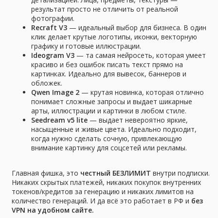
результат просто не отличить от реальной
фотографии.
Recraft V3
— идеальный выбор для бизнеса. В один
клик делает крутые логотипы, иконки, векторную
графику и готовые иллюстрации.
Ideogram V3
— та самая нейросеть, которая умеет
красиво и без ошибок писать текст прямо на
картинках. Идеально для вывесок, баннеров и
обложек.
Qwen Image 2
— крутая новинка, которая отлично
понимает сложные запросы и выдает шикарные
арты, иллюстрации и картинки в любом стиле.
Seedream v5 lite
— выдает невероятно яркие,
насыщенные и живые цвета. Идеально подходит,
когда нужно сделать сочную, привлекающую
внимание картинку для соцсетей или рекламы.
Главная фишка, это
честный БЕЗЛИМИТ
внутри подписки.
Никаких скрытых платежей, никаких покупок внутренних
токенов/кредитов за генерацию и никаких лимитов на
количество генераций. И да всё это работает в РФ и
без
VPN на удобном сайте.