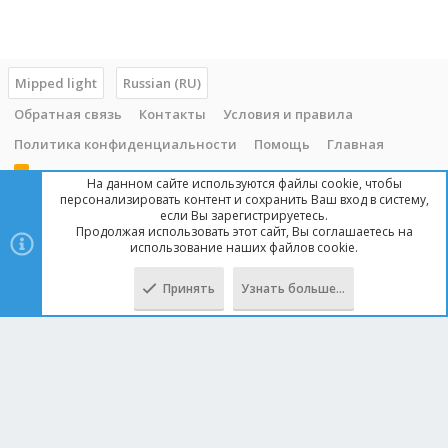
Mipped light
Russian (RU)
Обратная связь
Контакты
Условия и правила
Политика конфиденциальности
Помощь
Главная
R
На данном сайте используются файлы cookie, чтобы
S
персонализировать контент и сохранить Ваш вход в систему,
S
если Вы зарегистрируетесь.
Продолжая использовать этот сайт, Вы соглашаетесь на
Copyright © 2014 - 2025, mipped.com. Все права защищены. При
использование наших файлов cookie.
копировании материала с сайта, обратная ссылка обязательна!
Принять
Узнать больше…
Сверху
Снизу