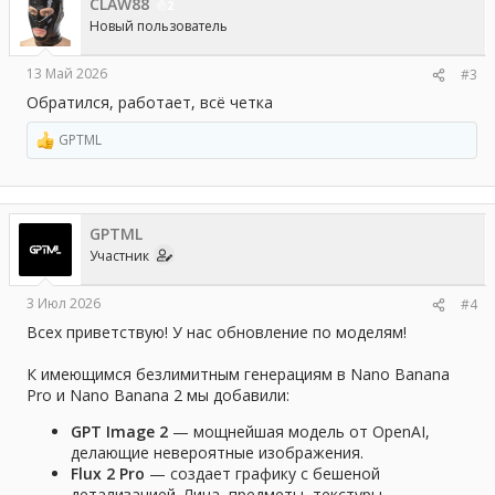
CLAW88
2
Новый пользователь
13 Май 2026
#3
Обратился, работает, всё четка
GPTML
Р
е
а
к
ц
GPTML
и
и
Участник
:
3 Июл 2026
#4
Всех приветствую! У нас обновление по моделям!
К имеющимся безлимитным генерациям в Nano Banana
Pro и Nano Banana 2 мы добавили:
GPT Image 2
— мощнейшая модель от OpenAI,
делающие невероятные изображения.
Flux 2 Pro
— создает графику с бешеной
детализацией. Лица, предметы, текстуры —