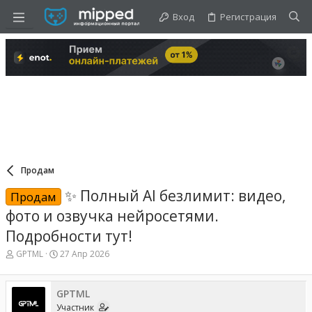
Вход
Регистрация
Продам
✨ Полный AI безлимит: видео,
Продам
фото и озвучка нейросетями.
Подробности тут!
А
Д
GPTML
27 Апр 2026
в
а
т
т
о
а
GPTML
р
н
Участник
т
а