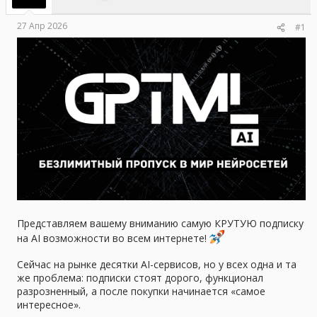
е
ч
м
а
27 Апр 2026
#1
ы
л
а
Представляем вашему вниманию самую КРУТУЮ подписку
на AI возможности во всем интернете!
Сейчас на рынке десятки AI-сервисов, но у всех одна и та
же проблема: подписки стоят дорого, функционал
разрозненный, а после покупки начинается «самое
интересное».