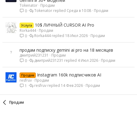
Gemini и 30+ моделей
Tokenator
Продам
Tokenator
Среда в 10:08
Продам
0
10$ ЛИЧНЫЙ CURSOR AI Pro
Услуга
Rorka444
Продам
Rorka444
18 Июл 2026
Продам
0
продам подписку gemini ai pro на 18 месяцев
дмитрий231231
Продам
дмитрий231231
4 Июл 2026
Продам
0
Instagram 160k подписчиков AI
Продам
resfruv
Продам
resfruv
14 Фев 2026
Продам
1
Продам