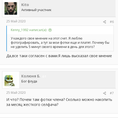
ц
Kito
и
и
Активный участник
:
25 Май 2020
#6
Kenny_1992 написал(а):
У каждого свое мнение на этот счет. Я люблю
фотографировать, а тут за мои фотки еще и платят. Почему бы
не уделить 5 минут своего времени в день для этого?
Да,все таки согласен с вами.Я лишь высказал свое мнение
Колюня Б.
1
Бог флуда
25 Май 2020
#7
И что? Почем там фотки члена? Сколько можно накопить
за месяц жесткого селфача?