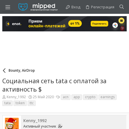
Вход
Регистрация
Bounty, AirDrop
Социальная сеть tata с оплатой за
активность $
А
Д
Т
Kenny_1992
25 Май 2020
acn
app
crypto
earnings
в
а
е
tata
token
ttc
т
т
г
о
а
и
р
н
т
а
Kenny_1992
е
ч
Активный участник
м
а