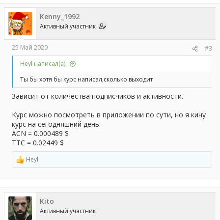
Kenny_1992
Активный участник
25 Май 2020
#3
Heyl написал(а):
Ты бы хотя бы курс написал,сколько выходит
Зависит от количества подписчиков и активности.
Курс можно посмотреть в приложении по сути, но я кину
курс на сегодняшний день.
ACN = 0.000489 $
TTC = 0.02449 $
Heyl
Р
е
а
к
ц
Kito
и
и
Активный участник
: