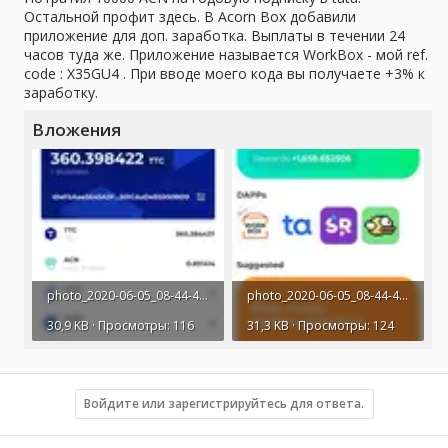
Остальной профит здесь. В Acorn Box добавили
приложение для доп. заработка. Выплаты в течении 24
часов туда же. Приложение называется WorkBox - мой ref.
code : X35GU4 . При вводе моего кода вы получаете +3% к
заработку.
Вложения
photo_2020-06-05_08-44-46.webp
photo_2020-06-05_08-44-47.webp
30,9 KB · Просмотры: 116
31,3 KB · Просмотры: 124
Войдите или зарегистрируйтесь для ответа.