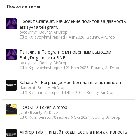
Похожие темы
Проект GramCat, начисление поинтов за давность
аккаунта telegram.
ovtqyhnvf
Bounty, AirDrop
ovtqyhnvf
1 Авг 2026
Bounty, AirDrop
0
Тапалка в Telegram с мгновенным выводом
BabyDoge в сети BNB
ovtqyhnvf
Bounty, AirDrop
ovtqyhnvf
21 Июл 2026
Bounty, AirDrop
0
Sahara AI. Награждаемая бесплатная активность
danrechi
Bounty, AirDrop
danrechi
4 Фев 2025
Bounty, AirDrop
0
HOOKED Token Airdrop
jumt
Bounty, AirDrop
Imperator78
6 Окт 2024
Bounty, AirDrop
3
Airdrop Tabi + инвайт коды. Бесплатная активность,