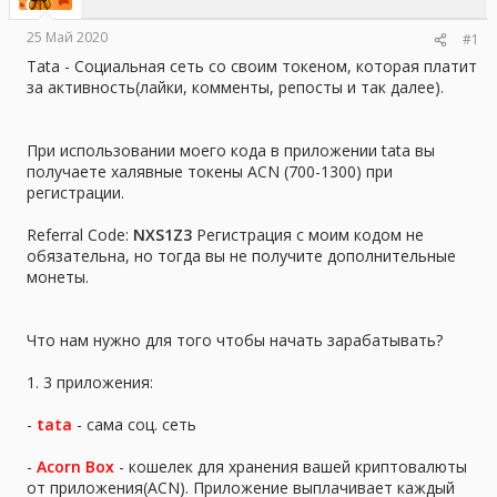
ы
л
а
25 Май 2020
#1
Tata - Социальная сеть со своим токеном, которая платит
за активность(лайки, комменты, репосты и так далее).
При использовании моего кода в приложении tata вы
получаете халявные токены ACN (700-1300) при
регистрации.
Referral Code:
NXS1Z3
Регистрация с моим кодом не
обязательна, но тогда вы не получите дополнительные
монеты.
Что нам нужно для того чтобы начать зарабатывать?
1. 3 приложения:
-
tata
- сама соц. сеть
-
Acorn Box
- кошелек для хранения вашей криптовалюты
от приложения(ACN). Приложение выплачивает каждый