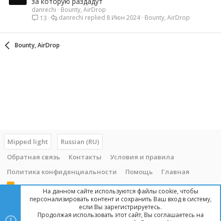
за которую раздадут
danrechi
Bounty, AirDrop
danrechi
8 Июн 2024
Bounty, AirDrop
13
Bounty, AirDrop
Mipped light
Russian (RU)
Обратная связь
Контакты
Условия и правила
Политика конфиденциальности
Помощь
Главная
R
На данном сайте используются файлы cookie, чтобы
S
персонализировать контент и сохранить Ваш вход в систему,
S
если Вы зарегистрируетесь.
Продолжая использовать этот сайт, Вы соглашаетесь на
Copyright © 2014 - 2025, mipped.com. Все права защищены. При