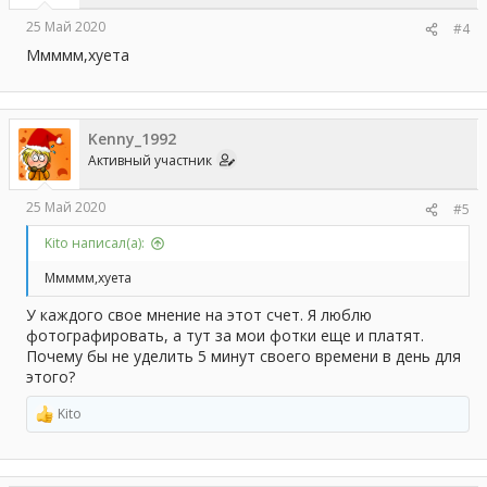
25 Май 2020
#4
Ммммм,хуета
Kenny_1992
Активный участник
25 Май 2020
#5
Kito написал(а):
Ммммм,хуета
У каждого свое мнение на этот счет. Я люблю
фотографировать, а тут за мои фотки еще и платят.
Почему бы не уделить 5 минут своего времени в день для
этого?
Kito
Р
е
а
к