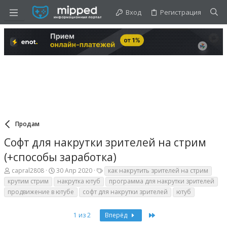
Вход
Регистрация
Продам
Софт для накрутки зрителей на стрим
(+способы заработка)
А
Д
Т
capral2808
30 Апр 2020
как накрутить зрителей на стрим
в
а
е
крутим стрим
накрутка ютуб
программа для накрутки зрителей
т
т
г
продвижение в ютубе
софт для накрутки зрителей
ютуб
о
а
и
р
н
т
а
Last
1 из 2
Вперёд
е
ч
м
а