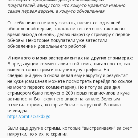
покупателей, ввиду того, что кому-то нравится именно
самая первая версия, а кому-то обновленная.
От себя ничего не могу сказать, насчет сегодняшней
обновленной версии, так как не тестил еще, так как во
время выхода обновы, делаю накрутку стримеру с первой
обновы. Некоторые покупатели уже затестили
обновление и довольны его работой.
И немного о моих экспериментах на других стримерах:
В предыдущем комментарии этой темы, писал про то, как
вывел в топы стрим и получил кучу трафика. На
следующий день я снова делал ему накрутку и результат
не хуже (сам канал можете посмотреть перейдя по ссылке
из моего первого комментария). По итогу за два дня
стримером было получено 200 новых подписчиков и куча
активности. Вот скрин его видео на канале. Зеленым
отметил стримы, которые были с накруткой. Разница
очевидна.
https://prnt.sc/skd3gd
Были еще другие стримы, которые "выстреливали" за счет
накрутки, но я их не скринил.