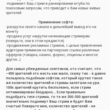
-поднимает Ваш стрим в ранжировании ютуба по
поисковым запросам, что приводит к Вам новых живых
зрителей​
Применение софта:
-раскрутка своего канала и дальнейший вывод его на
монету
-продажа услуг накрутки начинающим стримерам
(поверьте, они в этом нуждаются)
-продвижение рекламных стримов, с целью привлечения
аудитории прямиком на партнерские ссылки различных
офферов (товарка, казино, форекс, опционы и многое
другое...)
Для самых убежденных скептиков, кто считает, что
~400 зрителей это жесть как мало, скажу так - я давно
пользуюсь подобным софтом, который крутил такое
же количество зрителей и стримы залетали на ура.
100к зрителей крутить бесполезно, если стрим
оптимизирован бездарно... Если правильно
подобрать теги стрима, то те же 300-500 зрителей
значительно поднимут Ваш стрим и будет Вам
счастье! Поверьте мне, количество зрителей - не