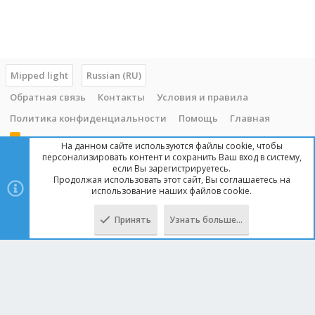
Mipped light
Russian (RU)
Обратная связь
Контакты
Условия и правила
Политика конфиденциальности
Помощь
Главная
R
На данном сайте используются файлы cookie, чтобы
S
персонализировать контент и сохранить Ваш вход в систему,
S
если Вы зарегистрируетесь.
Продолжая использовать этот сайт, Вы соглашаетесь на
Copyright © 2014 - 2025, mipped.com. Все права защищены. При
использование наших файлов cookie.
копировании материала с сайта, обратная ссылка обязательна!
Принять
Узнать больше…
Сверху
Снизу