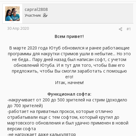
ы
л
capral2808
а
Участник
30 Апр 2020
#1
Всем привет!
В марте 2020 года Ютуб обновился и ранее работающие
программы для накрутки стримов ушли в небытие... Но это
не беда... Пару дней назад был написан софт, с учетом
обновлений Ютуба. И я тут для того, чтобы Вам его
предложить, чтобы Вы смогли заработать с помощью
его!
Итак, начнем!
Функционал софта:
-накручивает от 200 до 500 зрителей на стрим (доходило
до 700 зрителей)
-работает на приватных прокси, которые отлично
отрабатывали еще с тем софтом, который крутил до
мартовского обновления и был удачно применен в новой
версии софта
-не нагружает даже калькулятор