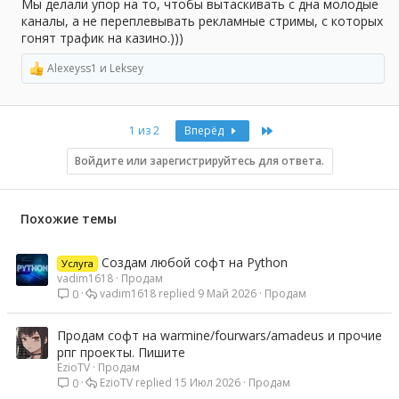
Мы делали упор на то, чтобы вытаскивать с дна молодые
каналы, а не переплевывать рекламные стримы, с которых
гонят трафик на казино.)))
Alexeyss1
и
Leksey
Р
е
а
к
Last
1 из 2
Вперёд
ц
и
и
Войдите или зарегистрируйтесь для ответа.
:
Похожие темы
Создам любой софт на Python
Услуга
vadim1618
Продам
vadim1618
9 Май 2026
Продам
0
Продам софт на warmine/fourwars/amadeus и прочие
рпг проекты. Пишите
EzioTV
Продам
EzioTV
15 Июл 2026
Продам
0