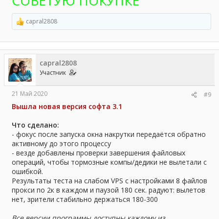
СОВЕТУЮ ПОКУПКЕ
capral2808
Р
е
а
к
ц
capral2808
и
и
Участник
:
21 Май 2020
#9
Вышла новая версия софта 3.1
Что сделано:
- фокус после запуска окна накрутки передаётся обратно
активному до этого процессу
- везде добавлены проверки завершения файловых
операций, чтобы тормозные компы/дедики не вылетали с
ошибкой.
Результаты теста на слабом VPS с настройками 8 файлов
прокси по 2к в каждом и паузой 180 сек. радуют: вылетов
нет, зрители стабильно держаться 180-300
Все версии программы доступны каждому из