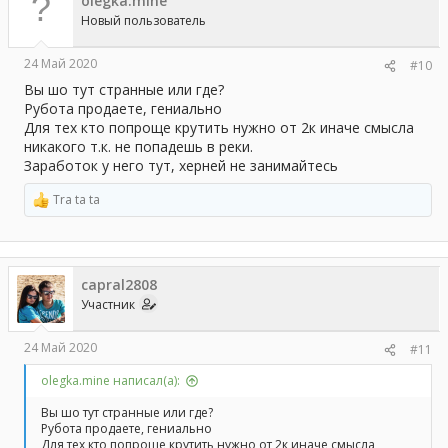
olegka.mine
Новый пользователь
24 Май 2020
#10
Вы шо тут странные или где?
Рубота продаете, гениально
Для тех кто попроще крутить нужно от 2к иначе смысла
никакого т.к. не попадешь в реки.
Заработок у него тут, херней не занимайтесь
Tra ta ta
Р
е
а
к
ц
capral2808
и
и
Участник
:
24 Май 2020
#11
olegka.mine написал(а):
Вы шо тут странные или где?
Рубота продаете, гениально
Для тех кто попроще крутить нужно от 2к иначе смысла