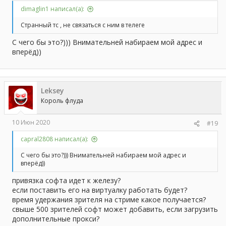
dimaglin1 написал(а):
Странный тс , не связаться с ним в телеге
С чего бы это?))) Внимательней набираем мой адрес и
вперёд))
Leksey
Король флуда
10 Июн 2020
#19
capral2808 написал(а):
С чего бы это?))) Внимательней набираем мой адрес и
вперёд))
привязка софта идет к железу?
если поставить его на виртуалку работать будет?
время удержания зрителя на стриме какое получается?
свыше 500 зрителей софт может добавить, если загрузить
дополнительные прокси?