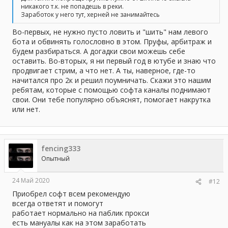
никакого т.к. не попадешь в реки.
Заработок у него тут, херней не занимайтесь
Во-первых, не нужно пусто ловить и "шить" нам левого
бота и обвинять голословно в этом. Пруфы, арбитраж и
будем разбираться. А догадки свои можешь себе
оставить. Во-вторых, я ни первый год в ютубе и знаю что
продвигает стрим, а что нет. А ты, наверное, где-то
начитался про 2к и решил поумничать. Скажи это нашим
ребятам, которые с помощью софта каналы поднимают
свои. Они тебе популярно объяснят, помогает накрутка
или нет.
fencing333
Опытный
24 Май 2020
#12
Приобрел софт всем рекомендую
всегда ответят и помогут
работает нормально на паблик прокси
есть мануалы как на этом заработать