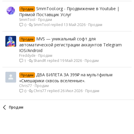
SmmTool.org - Продвижение в Youtube |
Продам
Прямой Поставщик Услуг
SmmTool
Продам
SmmTool
13 Май 2026
Продам
0
MVS — уникальный софт для
Продам
автоматической регистрации аккаунтов Telegram
IOS/Android
Freddyde
Продам
ShandR
19 Май 2026
Продам
1
ДВА БИЛЕТА ЗА 399₽ на мультфильм
Продам
«Смешарики сквозь вселенные».
Chris77
Продам
Chris77
26 Июл 2026
Продам
0
Продам