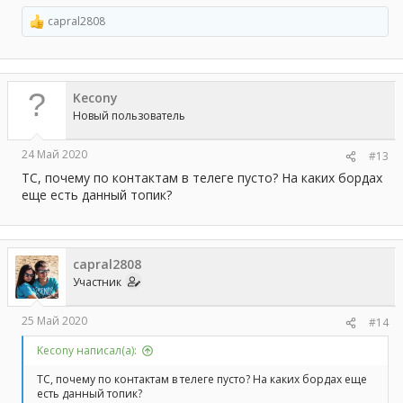
capral2808
Р
е
а
к
ц
Kecony
и
и
Новый пользователь
:
24 Май 2020
#13
ТС, почему по контактам в телеге пусто? На каких бордах
еще есть данный топик?
capral2808
Участник
25 Май 2020
#14
Kecony написал(а):
ТС, почему по контактам в телеге пусто? На каких бордах еще
есть данный топик?