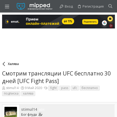
Вход
Регистрация
Халява
Смотрим трансляции UFC бесплатно 30
дней [UFC Fight Pass]
А
Д
Т
stimul14
9 Май 2020
fight
pass
ufc
бесплатно
в
а
е
подписка
халява
т
т
г
о
а
и
р
н
т
а
stimul14
31
е
ч
Бог флуда
м
а