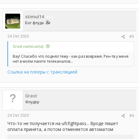
stimul14
31
Бог флуда
24 Окт 2020
#5
Grast написал(а):
Вау! Спасибо что поднял тему - как-раз вовремя. Рен-тв у меня
нет в моём пакете телеканалов...
Ссылка на плееры с трансляцией
Grast
Флудер
24 Окт 2020
#6
Что-то не получается на ufcfightpass... Вроде пишет
оплата принята, а потом отменяется автоматом