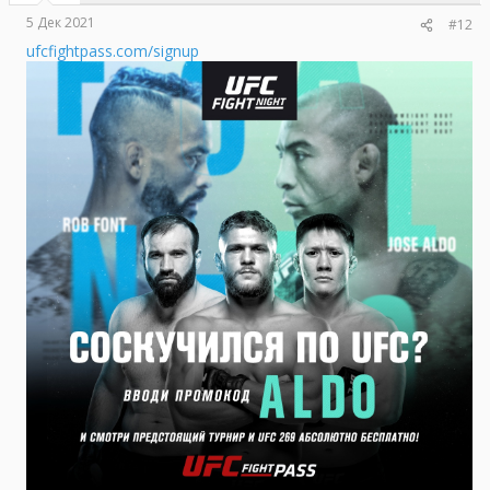
5 Дек 2021
#12
ufcfightpass.com/signup