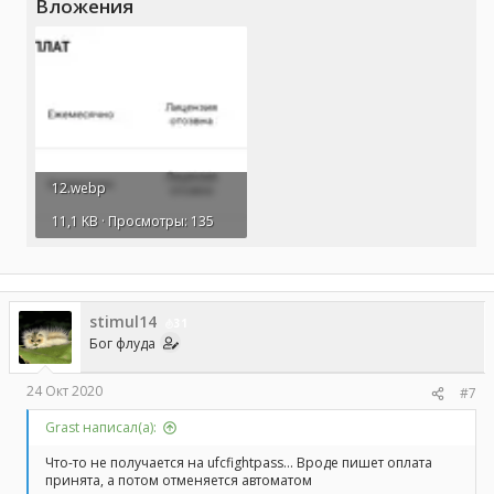
Вложения
12.webp
11,1 KB · Просмотры: 135
stimul14
31
Бог флуда
24 Окт 2020
#7
Grast написал(а):
Что-то не получается на ufcfightpass... Вроде пишет оплата
принята, а потом отменяется автоматом