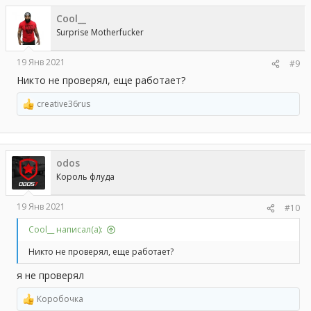
ц
Cool__
и
и
Surprise Motherfucker
:
19 Янв 2021
#9
Никто не проверял, еще работает?
creative36rus
Р
е
а
к
ц
odos
и
и
Король флуда
:
19 Янв 2021
#10
Cool__ написал(а):
Никто не проверял, еще работает?
я не проверял
Коробочка
Р