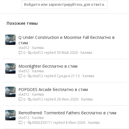
Войдите или зарегистрируйтесь для ответа.
Похожие темы
Q Under Construction и Moonrise Fall бесплатно в
стим
vlad12
Халява
vlad12
30 Май 2026
Халява
0
Moonlighter бесплатно в стим
vlad12
Халява
vlad12
Среда в 21:13
Халява
0
POPGOES Arcade бесплатно в стим
vlad12
Халява
vlad12
26 Июн 2026
Халява
0
Remothered: Tormented Fathers бесплатно в стим
vlad12
Халява
ENDLESS111
8 Июн 2026
Халява
1