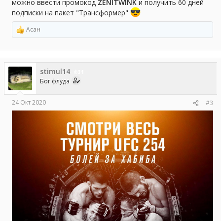
можно ввести промокод
ZENITWINK
и получить 60 дней
подписки на пакет "Трансформер"
Асан
Р
е
а
к
ц
stimul14
и
31
и
Бог флуда
:
24 Окт 2020
#3