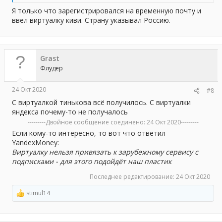
Я только что зарегистрировался на временную почту и
ввел виртуалку киви. Страну указывал Россию.
Grast
Флудер
24 Окт 2020
#8
С виртуалкой тинькова всё получилось. С виртуалки
яндекса почему-то не получалось
---------Двойное сообщение соединено:
24 Окт 2020
---------
Если кому-то интересно, то вот что ответил
YandexMoney:
Виртуалку нельзя привязать к зарубежному сервису с
подписками - для этого подойдёт наш пластик
Последнее редактирование:
24 Окт 2020
stimul14
Р
е
а
к