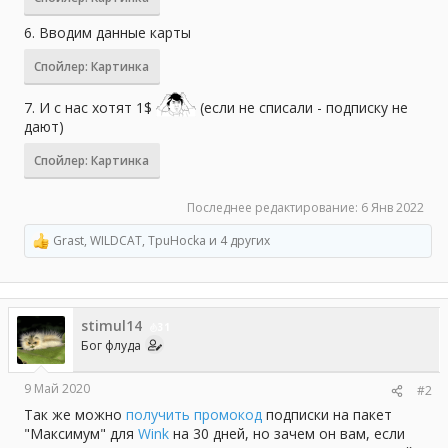
6. Вводим данные карты
Спойлер:
Картинка
7. И с нас хотят 1$
(если не списали - подписку не
дают)
Спойлер:
Картинка
Последнее редактирование:
6 Янв 2022
Grast
,
WILDCAT
,
TpuHocka
и 4 других
Р
е
а
к
ц
stimul14
и
31
и
Бог флуда
:
9 Май 2020
#2
Так же можно
получить промокод
подписки на пакет
"Максимум" для
Wink
на 30 дней, но зачем он вам, если