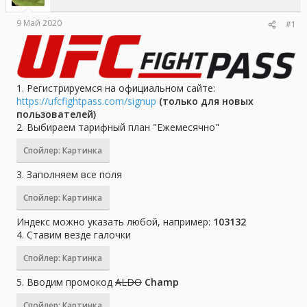
ы
л
а
9 Май 2020
#1
1. Регистрируемся на официальном сайте:
https://ufcfightpass.com/signup
(только для новых
пользователей)
2. Выбираем тарифный план "Ежемесячно"
Спойлер:
Картинка
3. Заполняем все поля
Спойлер:
Картинка
Индекс можно указать любой, например:
103132
4. Ставим везде галочки
Спойлер:
Картинка
5. Вводим промокод
ALDO
Champ
Спойлер:
Картинка