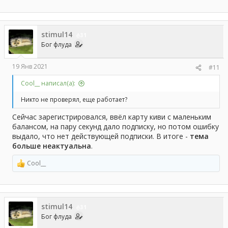
е
а
к
ц
stimul14
и
31
и
Бог флуда
:
19 Янв 2021
#11
Cool__ написал(а):
Никто не проверял, еще работает?
Сейчас зарегистрировался, ввёл карту киви с маленьким
балансом, на пару секунд дало подписку, но потом ошибку
выдало, что нет действующей подписки. В итоге -
тема
больше неактуальна
.
Cool__
Р
е
а
к
ц
stimul14
и
31
и
Бог флуда
: