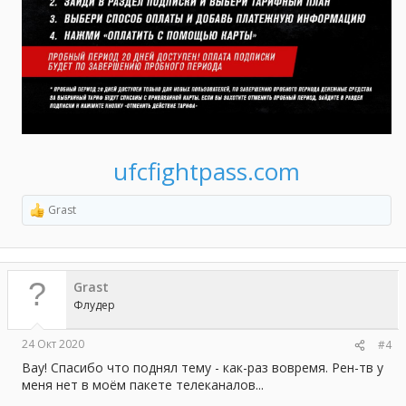
ufcfightpass.com
Grast
Р
е
а
к
ц
Grast
и
и
Флудер
:
24 Окт 2020
#4
Вау! Спасибо что поднял тему - как-раз вовремя. Рен-тв у
меня нет в моём пакете телеканалов...