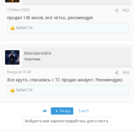
:
19 Июн 2026
#83
продал 140 акков, всё чётко, рекомендую
Sultan174
Р
е
а
к
ц
Mandarinbl4
и
и
Участник
:
Вчера в 15:45
#84
Все круто, списались с ТС продал аккаунт. Рекомендую)
Sultan174
Р
е
а
к
First
Назад
5 из 5
ц
и
и
Войдите или зарегистрируйтесь для ответа.
: