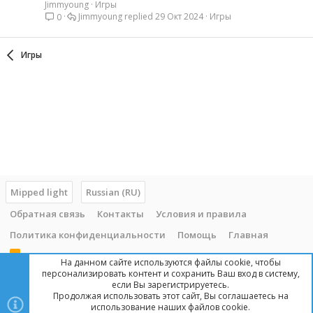
Jimmyoung
Игры
Jimmyoung
29 Окт 2024
Игры
0
Игры
Mipped light
Russian (RU)
Обратная связь
Контакты
Условия и правила
Политика конфиденциальности
Помощь
Главная
R
На данном сайте используются файлы cookie, чтобы
S
персонализировать контент и сохранить Ваш вход в систему,
S
если Вы зарегистрируетесь.
Продолжая использовать этот сайт, Вы соглашаетесь на
Copyright © 2014 - 2025, mipped.com. Все права защищены. При
использование наших файлов cookie.
копировании материала с сайта, обратная ссылка обязательна!