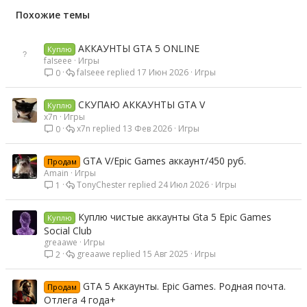
Похожие темы
АККАУНТЫ GTA 5 ONLINE
Куплю
faIseee
Игры
faIseee
17 Июн 2026
Игры
0
СКУПАЮ АККАУНТЫ GTA V
Куплю
x7n
Игры
x7n
13 Фев 2026
Игры
0
GTA V/Epic Games аккаунт/450 руб.
Продам
Amain
Игры
TonyChester
24 Июл 2026
Игры
1
Куплю чистые аккаунты Gta 5 Epic Games
Куплю
Social Club
greaawe
Игры
greaawe
15 Авг 2025
Игры
2
GTA 5 Аккаунты. Epic Games. Родная почта.
Продам
Отлега 4 года+