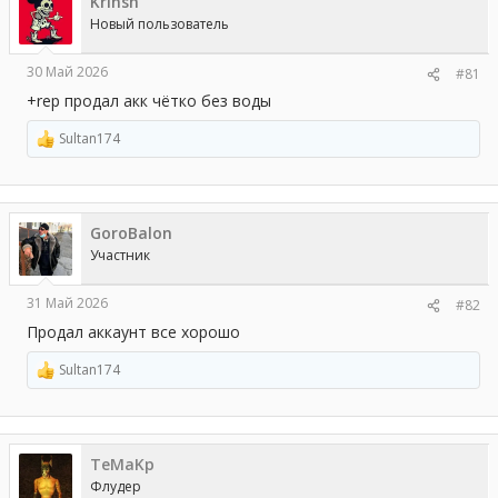
Krinsh
а
Новый пользователь
30 Май 2026
#81
+rep продал акк чётко без воды
Sultan174
Р
е
а
к
ц
GoroBalon
и
и
Участник
:
31 Май 2026
#82
Продал аккаунт все хорошо
Sultan174
Р
е
а
к
ц
TeMaKp
и
и
Флудер