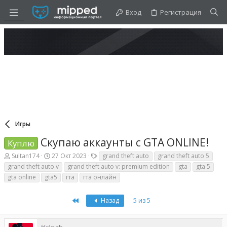
Вход
Регистрация
Игры
Скупаю аккаунты с GTA ONLINE!
Куплю
А
Д
Т
Sultan174
27 Окт 2023
grand theft auto
grand theft auto 5
в
а
е
grand theft auto v
grand theft auto v: premium edition
gta
gta 5
т
т
г
gta online
gta5
гта
гта онлайн
о
а
и
р
н
т
а
First
Назад
5 из 5
е
ч
м
а
ы
л