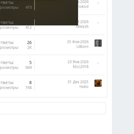
16 Фев 2026
тветы
0
camokod
росмотры
470
28 Май 2026
тветы
0
Metezh
росмотры
412
25 Фев 2026
тветы
26
LilBorn
росмотры
2K
23 Янв 2026
тветы
5
btcc2018
росмотры
669
31 Дек 2025
тветы
8
Hulio
росмотры
768