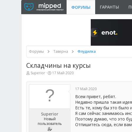
ГАРАНТЫ
П
ФОРУМЫ
Форумы
Таверна
Флудилка
Складчины на курсы
А
Д
Superior
17 Май 2020
в
а
т
т
о
а
17 Май 2020
р
н
т
а
Всем привет, ребят.
е
ч
Недавно пришла такая идея 
м
а
Есть те, кому бы это было 
ы
л
Я сам сейчас занимаюсь инс
Superior
а
Поэтому думаю, что это бу
Новый
пользователь
Отпишитесь сюда, если вам