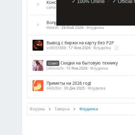
Конструктора на месте?
camokod
16 Фев 2026
Флудилка
Вопрос по рефкам на промокоды
Metezh
28 Май 2026
Флудилка
Вывод с биржи на карту без P2P
volk555888
17 Фев 2026
Флудилка
2
Скидки на бытовую технику
Совет
Lebovschi
15 Янв 2026
Флудилка
Приметы на 2026 год!
oleh2bis
30 Дек 2025
Флудилка
Форумы
Таверна
Флудилка