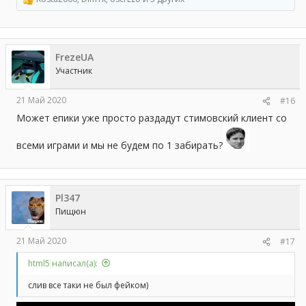
Р
е
а
к
ц
FrezeUA
и
и
Участник
:
21 Май 2020
#16
Может епики уже просто раздадут стимовский клиент со
всеми играми и мы не будем по 1 забирать?
Pl347
Пищюн
21 Май 2020
#17
html5 написал(а):
слив все таки не был фейком)