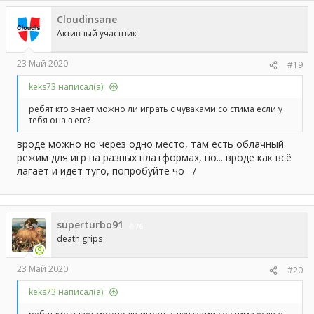
Cloudinsane
Активный участник
23 Май 2020
#19
keks73 написал(а):
ребят кто знает можно ли играть с чуваками со стима если у
тебя она в егс?
вроде можно но через одно место, там есть облачный
режим для игр на разных платформах, но... вроде как всё
лагает и идёт туго, попробуйте чо =/
superturbo91
76
death grips
23 Май 2020
#20
keks73 написал(а):