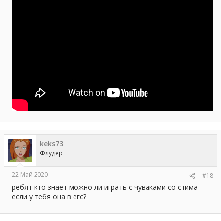
keks73
Флудер
22 Май 2020
#18
ребят кто знает можно ли играть с чуваками со стима
если у тебя она в егс?