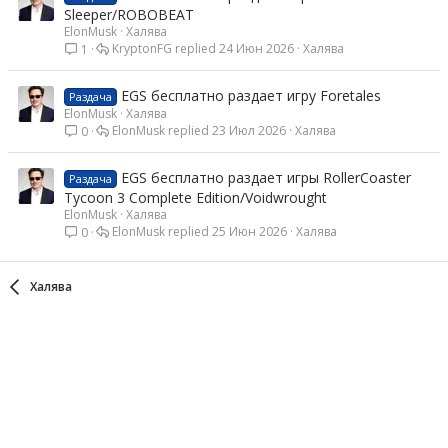
Sleeper/ROBOBEAT
ElonMusk
Халява
KryptonFG
24 Июн 2026
Халява
1
EGS бесплатно раздает игру Foretales
Раздача
ElonMusk
Халява
ElonMusk
23 Июл 2026
Халява
0
EGS бесплатно раздает игры RollerCoaster
Раздача
Tycoon 3 Complete Edition/Voidwrought
ElonMusk
Халява
ElonMusk
25 Июн 2026
Халява
0
Халява