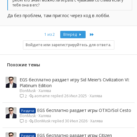
ребят кто знает можно ли играть с чуваками со стима если у
тебя она в егс?
Да без проблем, там приглос через код в лобби.
Last
1 из 2
Вперёд
Войдите или зарегистрируйтесь для ответа.
Похожие темы
EGS бесплатно раздает игру Sid Meier’s Civilization VI:
Platinum Edition
ElonMusk
Халява
aomame
26 Июл 2025
Халява
2
EGS бесплатно раздает игры OTXO/Sol Cesto
Раздача
ElonMusk
Халява
ElonMusk
30 Июл 2026
Халява
0
EGS бесплатно раздает игры Citizen
Раздача