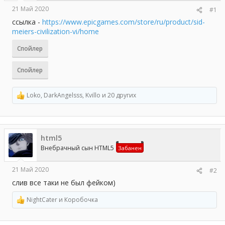
а
21 Май 2020
#1
ссылка -
https://www.epicgames.com/store/ru/product/sid-
meiers-civilization-vi/home
Спойлер
Спойлер
Loko
,
DarkAngelsss
,
Kvillo
и 20 других
Р
е
а
к
ц
html5
и
и
Внебрачный сын HTML5
Забанен
:
21 Май 2020
#2
слив все таки не был фейком)
NightCater
и
Коробочка
Р
е
а