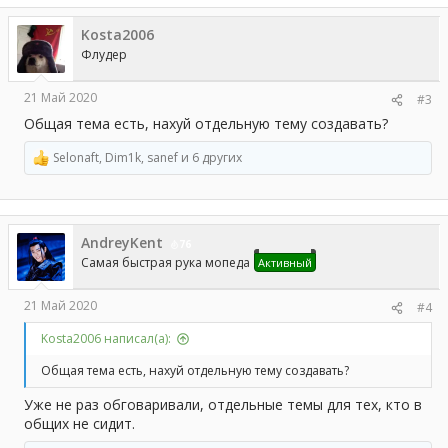
к
ц
Kosta2006
и
и
Флудер
:
21 Май 2020
#3
Общая тема есть, нахуй отдельную тему создавать?
Selonaft
,
Dim1k
,
sanef
и 6 других
Р
е
а
к
ц
AndreyKent
и
76
и
Самая быстрая рука мопеда
Активный
:
21 Май 2020
#4
Kosta2006 написал(а):
Общая тема есть, нахуй отдельную тему создавать?
Уже не раз обговаривали, отдельные темы для тех, кто в
общих не сидит.