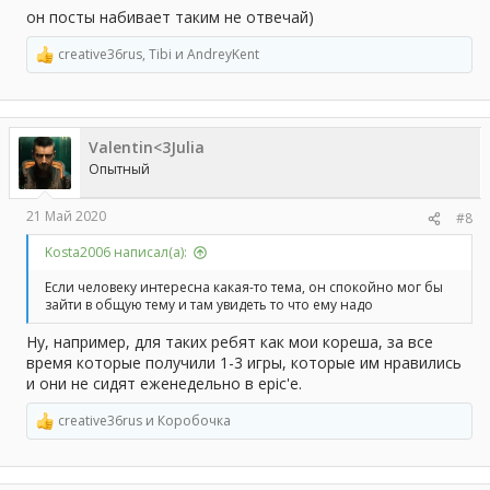
он посты набивает таким не отвечай)
creative36rus
,
Tibi
и
AndreyKent
Р
е
а
к
ц
Valentin<3Julia
и
и
Опытный
:
21 Май 2020
#8
Kosta2006 написал(а):
Если человеку интересна какая-то тема, он спокойно мог бы
зайти в общую тему и там увидеть то что ему надо
Ну, например, для таких ребят как мои кореша, за все
время которые получили 1-3 игры, которые им нравились
и они не сидят еженедельно в epic'e.
creative36rus
и
Коробочка
Р
е
а
к