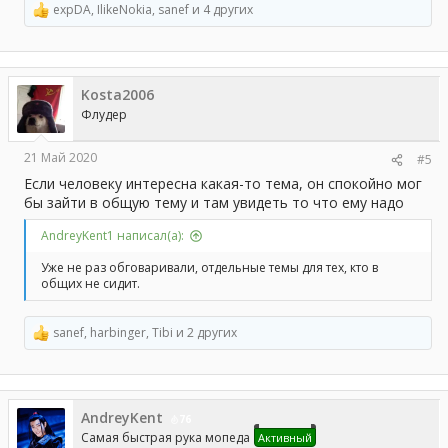
expDA
,
IlikeNokia
,
sanef
и 4 других
Р
е
а
к
ц
Kosta2006
и
и
Флудер
:
21 Май 2020
#5
Если человеку интересна какая-то тема, он спокойно мог
бы зайти в общую тему и там увидеть то что ему надо
AndreyKent1 написал(а):
Уже не раз обговаривали, отдельные темы для тех, кто в
общих не сидит.
sanef
,
harbinger
,
Tibi
и 2 других
Р
е
а
к
ц
AndreyKent
и
76
и
Самая быстрая рука мопеда
Активный