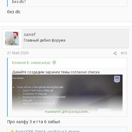
Без dlc?
без dlc
sanef
Главный дебил форума
21 Май 2020
#15
Колюня Б. написал(а):
Давайте создадим заранее темы согласно списка
Нажмите для раскрытия...
Про халфу 3 и гта 6 забыл
Kosta2006
,
Dim1k
,
oscrEzo
и 5 других