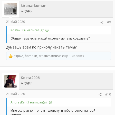
ц
kiranarkoman
и
и
Флудер
:
21 Май 2020
#9
Kosta2006 написал(а):
Общая тема есть, нахуй отдельную тему создавать?
думаешь всем по приколу чекать темы?
expDA
,
homokir
,
creative36rus
и ещё 1 человек
Р
е
а
к
ц
Kosta2006
и
и
Флудер
:
21 Май 2020
#10
AndreyKent1 написал(а):
Мне все равно что там человеку, я тебе ответил на твой
вопрос.