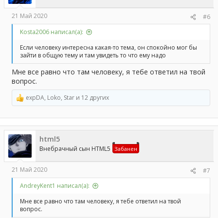
:
21 Май 2020
#6
Kosta2006 написал(а):
Если человеку интересна какая-то тема, он спокойно мог бы
зайти в общую тему и там увидеть то что ему надо
Мне все равно что там человеку, я тебе ответил на твой
вопрос.
expDA
,
Loko
,
Star
и 12 других
Р
е
а
к
ц
html5
и
и
Внебрачный сын HTML5
Забанен
:
21 Май 2020
#7
AndreyKent1 написал(а):
Мне все равно что там человеку, я тебе ответил на твой
вопрос.