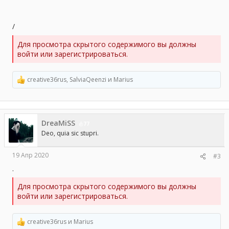
/
Для просмотра скрытого содержимого вы должны
войти или зарегистрироваться.
creative36rus
,
SalviaQeenzi
и
Marius
Р
е
а
к
ц
DreaMiSS
и
77
и
Deo, quia sic stupri.
:
19 Апр 2020
#3
.
Для просмотра скрытого содержимого вы должны
войти или зарегистрироваться.
creative36rus
и
Marius
Р