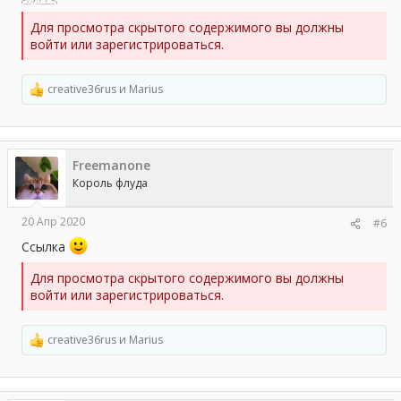
Для просмотра скрытого содержимого вы должны
войти или зарегистрироваться.
creative36rus
и
Marius
Р
е
а
к
ц
Freemanone
и
и
Король флуда
:
20 Апр 2020
#6
Ссылка
Для просмотра скрытого содержимого вы должны
войти или зарегистрироваться.
creative36rus
и
Marius
Р
е
а
к