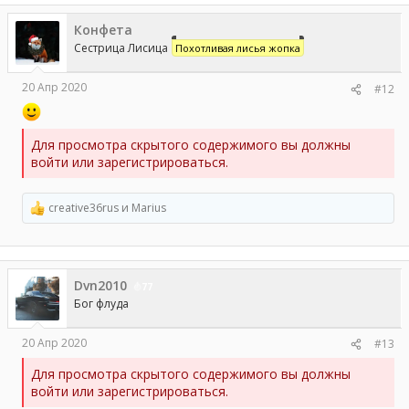
к
ц
Конфета
и
и
Сестрица Лисица
Похотливая лисья жопка
:
20 Апр 2020
#12
Для просмотра скрытого содержимого вы должны
войти или зарегистрироваться.
creative36rus
и
Marius
Р
е
а
к
ц
Dvn2010
и
77
и
Бог флуда
:
20 Апр 2020
#13
Для просмотра скрытого содержимого вы должны
войти или зарегистрироваться.