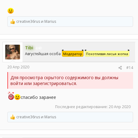
creative36rus
и
Marius
Р
е
а
к
ц
Tibi
и
63
и
Августейшая особа
Модератор
Похотливая лисья жопка
:
20 Апр 2020
#14
Для просмотра скрытого содержимого вы должны
войти или зарегистрироваться.
спасибо заранее
Последнее редактирование:
20 Апр 2020
creative36rus
и
Marius
Р
е
а
к