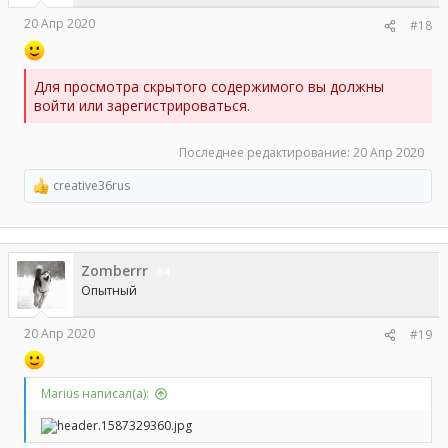
20 Апр 2020
#18
Для просмотра скрытого содержимого вы должны
войти или зарегистрироваться.
Последнее редактирование:
20 Апр 2020
creative36rus
Р
е
а
к
ц
Zomberrr
и
4
и
Опытный
:
20 Апр 2020
#19
Marius написал(а):