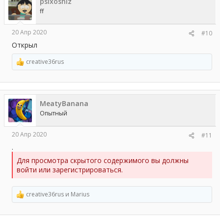
psixoshiz
и
и
ff
:
20 Апр 2020
#10
Открыл
creative36rus
Р
е
а
к
ц
MeatyBanana
и
и
Опытный
:
20 Апр 2020
#11
.
Для просмотра скрытого содержимого вы должны
войти или зарегистрироваться.
creative36rus
и
Marius
Р
е
а