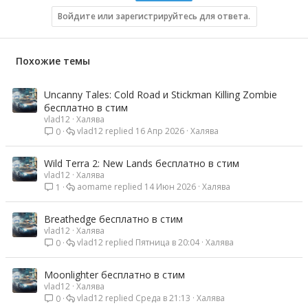
и
и
Войдите или зарегистрируйтесь для ответа.
:
Похожие темы
Uncanny Tales: Cold Road и Stickman Killing Zombie
бесплатно в стим
vlad12
Халява
vlad12
16 Апр 2026
Халява
0
Wild Terra 2: New Lands бесплатно в стим
vlad12
Халява
aomame
14 Июн 2026
Халява
1
Breathedge бесплатно в стим
vlad12
Халява
vlad12
Пятница в 20:04
Халява
0
Moonlighter бесплатно в стим
vlad12
Халява
vlad12
Среда в 21:13
Халява
0