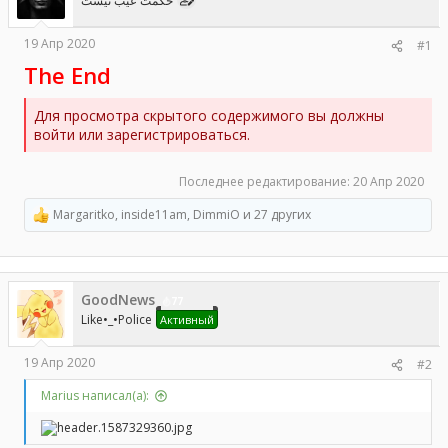
حکمت عیب نیست
а
19 Апр 2020
#1
The End
Для просмотра скрытого содержимого вы должны
войти или зарегистрироваться.
Последнее редактирование:
20 Апр 2020
Margaritko
,
inside11am
,
DimmiO
и 27 других
Р
е
а
к
ц
GoodNews
и
77
и
Like•_•Police
Активный
:
19 Апр 2020
#2
Marius написал(а):