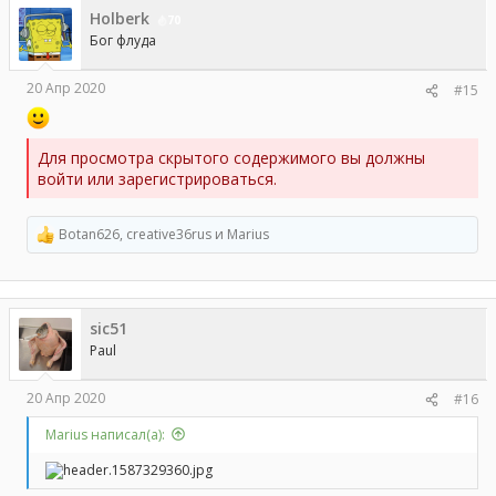
ц
Holberk
и
70
и
Бог флуда
:
20 Апр 2020
#15
Для просмотра скрытого содержимого вы должны
войти или зарегистрироваться.
Botan626
,
creative36rus
и
Marius
Р
е
а
к
ц
sic51
и
и
Paul
:
20 Апр 2020
#16
Marius написал(а):