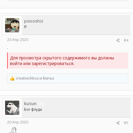
е
а
к
ц
psixoshiz
и
и
ff
:
20 Апр 2020
#4
.
Для просмотра скрытого содержимого вы должны
войти или зарегистрироваться.
creative36rus
и
Marius
Р
е
а
к
ц
kutun
и
65
и
Бог флуда
:
20 Апр 2020
#5