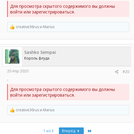
Для просмотра скрытого содержимого вы должны
войти или зарегистрироваться.
creative36rus
и
Marius
Р
е
а
к
ц
Sashko Sempai
и
и
Король флуда
:
20 Апр 2020
#20
.
Для просмотра скрытого содержимого вы должны
войти или зарегистрироваться.
creative36rus
и
Marius
Р
е
а
к
Last
1 из 3
Вперёд
ц