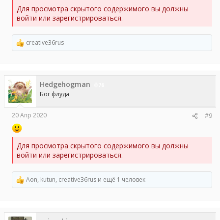
Для просмотра скрытого содержимого вы должны
войти или зарегистрироваться.
creative36rus
Р
е
а
к
ц
Hedgehogman
и
76
и
Бог флуда
:
20 Апр 2020
#9
Для просмотра скрытого содержимого вы должны
войти или зарегистрироваться.
Aon
,
kutun
,
creative36rus
и ещё 1 человек
Р
е
а
к
ц