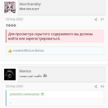
ц
Murchanskiy
и
и
Мне пох я кот
:
20 Апр 2020
#7
ПФФФ
Для просмотра скрытого содержимого вы должны
войти или зарегистрироваться.
creative36rus
и
Marius
Р
е
а
к
ц
Marius
и
и
حکمت عیب نیست
:
20 Апр 2020
#8
psixoshiz написал(а):
.