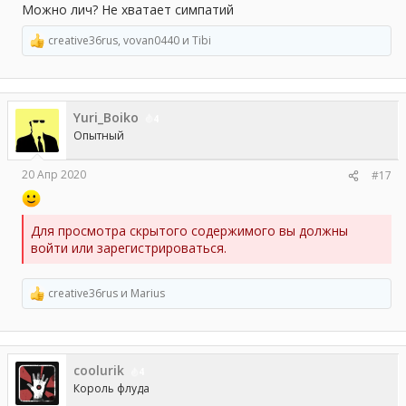
Можно лич? Не хватает симпатий
creative36rus
,
vovan0440
и
Tibi
Р
е
а
к
ц
Yuri_Boiko
и
4
и
Опытный
:
20 Апр 2020
#17
Для просмотра скрытого содержимого вы должны
войти или зарегистрироваться.
creative36rus
и
Marius
Р
е
а
к
ц
coolurik
и
4
и
Король флуда
: