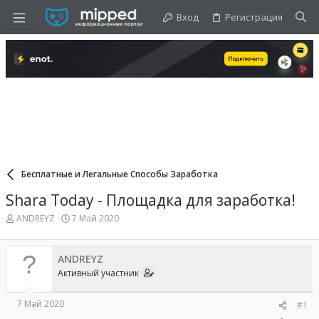
Вход
Регистрация
Бесплатные и Легальные Способы Заработка
Shara Today - Площадка для заработка!
А
Д
ANDREYZ
7 Май 2020
в
а
т
т
о
а
ANDREYZ
р
н
Активный участник
т
а
е
ч
м
а
7 Май 2020
#1
ы
л