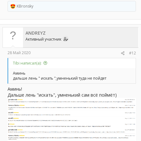
KBronsky
Р
е
а
к
ц
ANDREYZ
и
и
Активный участник
:
28 Май 2020
#12
Tibi написал(а):
Аминь
дальше лень " искать ",умненький туда не пойдет
Аминь!
Дальше лень "искать", умненький сам всё поймёт)