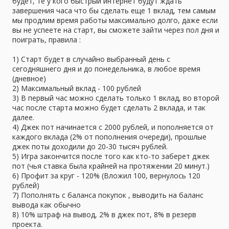
будет, те у кого быстрый интернет будут ждать
Регистрация!
завершения часа что бы сделать еще 1 вклад, тем самым
Реф
(у меня выставлен AutoRefback 50%)
мы продлим время работы максимально долго, даже если
Не Реф
вы не успеете на старт, вы сможете зайти через пол дня и
поиграть, правила :
Спойлер:
Выплаты
1) Старт будет в случайно выбранный день с
сегодняшнего дня и до понедельника, в любое время
(дневное)
2) Максимальный вклад - 100 рублей
3) В первый час можно сделать только 1 вклад, во второй
час после старта можно будет сделать 2 вклада, и так
далее.
4) Джек пот начинается с 2000 рублей, и пополняется от
каждого вклада (2% от пополнения очереди), прошлые
джек поты доходили до 20-30 тысяч рублей.
5) Игра закончится после того как кто-то заберет джек
пот (чья ставка была крайней на протяжении 20 минут.)
6) Профит за круг - 120% (Вложил 100, вернулось 120
рублей)
7) Пополнять с баланса покупок , выводить на баланс
вывода как обычно
8) 10% штраф на вывод, 2% в джек пот, 8% в резерв
проекта.