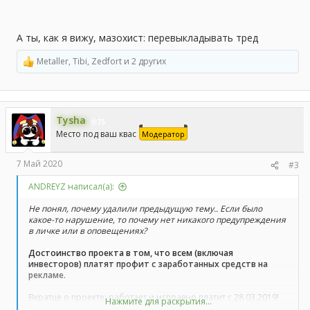
А ты, как я вижу, мазохист: перевыкладывать тред
Metaller
,
Tibi
,
Zedfort
и 2 других
Р
е
а
к
ц
Tysha
и
75
и
Место под ваш квас
Модератор
:
7 Май 2020
#3
ANDREYZ написал(а):
Не понял, почему удалили предыдущую тему.. Если было
какое-то нарушение, то почему нет никакого предупреждения
в личке или в оповещениях?
Достоинство проекта в том, что всем (включая
инвесторов) платят профит с заработанных средств на
рекламе.
Вкратце о проекте: работает и исправно платит с 28.03.2019!
Нажмите для раскрытия...
С Апреля 2019 Shara Today позиционировал себя как кран с