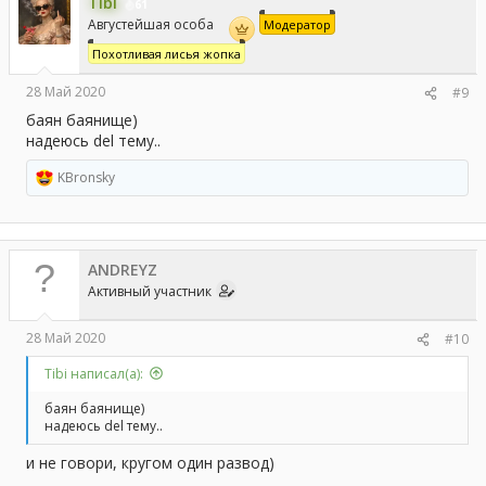
Tibi
61
Августейшая особа
Модератор
Похотливая лисья жопка
28 Май 2020
#9
баян баянище)
надеюсь del тему..
KBronsky
Р
е
а
к
ц
ANDREYZ
и
и
Активный участник
:
28 Май 2020
#10
Tibi написал(а):
баян баянище)
надеюсь del тему..
и не говори, кругом один развод)