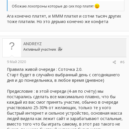
--Ссылка удалена--
Обожаю лохотроны которые до сих пор платят
«ИГРЫ»
Ага конечно платят, и МММ платил и сотни тысяч других
1. DICE! (топ!)
тоже платили. Но это дерьмо конечно же конфета
2. Напёрстки
3. Орёл Решка
4. ГЕРОЙ
5. ШАРА КЕЙСЫ
ANDREYZ
«УГАДАЙ КУРС» (новинка)
Активный участник
Правила игры «УГАДАЙ КУРС»:
Игра «УГАДАЙ КУРС» - это полноценный инструмент для
заработка на колебаниях курса Биткоина. Это возможность
9 Май 2020
#6
приумножить свои финансы в очень короткий срок!
Правила живой очереди : Соточка 2.0.
Основные правила игры:
Старт будет в случайно выбранный день с сегодняшнего
1. Вы указываете сумму ставки: от 10.00 руб. до 5000.00 руб.
дня и до понедельника, в любое время (дневное)
2. Вы указываете время, в которое произойдет подведение
итогов.
Предисловие : в этой очереди (4-ая по счёту) мы
3. Вы должны сделать прогноз куда пойдет курс: вверх или
вниз от того что указан (курс обновляется раз в 2 секунды)
постарались сделать все максимально плавно, что бы
4. Дождитесь указанного Вами времени и Вы можете
каждый из вас смог принять участие, обычно в очереди
выиграть 175.00% на счёт для вывода, если правильно
участвовало 25-30% от желающих, только те у кого
сделаете прогноз.
быстрый интернет и сильное устройство, основная масса
5. Вы можете делать неограниченное количество ставок.
людей видела как лежит сайт и зарабатывают остальные,
Внимание!
Все курсы транслируются в реальном времени с
вместо того что бы играть самому, в этот раз такого не
сайта
binance.com