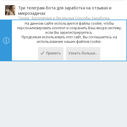
Три телеграм-бота для заработка на отзывах и
микрозадачах
Taissia
Бесплатные и Легальные Способы Заработка
4
На данном сайте используются файлы cookie, чтобы
персонализировать контент и сохранить Ваш вход в систему,
mentos87
Вчера в 02:47
если Вы зарегистрируетесь.
Бесплатные и Легальные Способы Заработка
Продолжая использовать этот сайт, Вы соглашаетесь на
использование наших файлов cookie.
Два способа заработка на Aliexpress товарах
buta-shop
Бесплатные и Легальные Способы Заработка
Принять
Узнать больше…
3
rinat944
1 Мар 2025
Бесплатные и Легальные Способы Заработка
Для владельцев телефонов Samsung. Нужны отзывы
Google Play
Nikolai77
Бесплатные и Легальные Способы Заработка
0
Nikolai77
8 Июл 2025
Бесплатные и Легальные Способы Заработка
Бесплатные и Легальные Способы Заработка