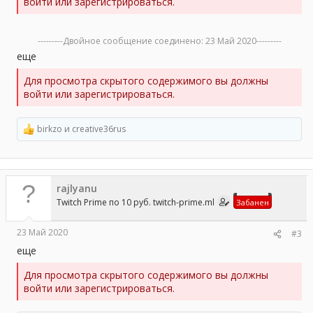
войти или зарегистрироваться.
---------Двойное сообщение соединено:
23 Май 2020
---------
еще
Для просмотра скрытого содержимого вы должны
войти или зарегистрироваться.
birkzo
и
creative36rus
Р
е
а
к
ц
rajlyanu
и
и
Twitch Prime по 10 руб. twitch-prime.ml
Забанен
:
23 Май 2020
#3
еще
Для просмотра скрытого содержимого вы должны
войти или зарегистрироваться.