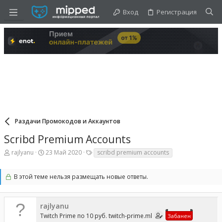
Вход
Регистрация
Раздачи Промокодов и Аккаунтов
Scribd Premium Accounts
А
Д
Т
rajlyanu
23 Май 2020
scribd premium accounts
в
а
е
т
т
г
о
а
и
В этой теме нельзя размещать новые ответы.
р
н
т
а
е
ч
rajlyanu
м
а
ы
л
Twitch Prime по 10 руб. twitch-prime.ml
Забанен