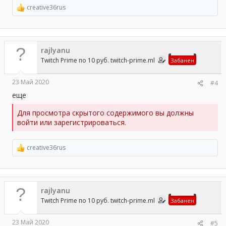
creative36rus
Р
е
а
к
ц
rajlyanu
и
и
Twitch Prime по 10 руб. twitch-prime.ml
Забанен
:
23 Май 2020
#4
еще
Для просмотра скрытого содержимого вы должны
войти или зарегистрироваться.
creative36rus
Р
е
а
к
ц
rajlyanu
и
и
Twitch Prime по 10 руб. twitch-prime.ml
Забанен
:
23 Май 2020
#5