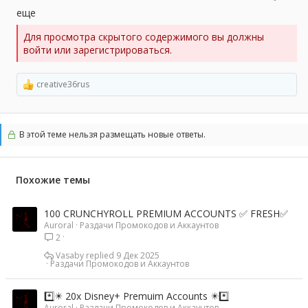
еще
Для просмотра скрытого содержимого вы должны
войти или зарегистрироваться.
creative36rus
Р
е
а
к
ц
В этой теме нельзя размещать новые ответы.
и
и
:
Похожие темы
100 CRUNCHYROLL PREMIUM ACCOUNTS ✅ FRESH✅
Auroral
Раздачи Промокодов и Аккаунтов
2
Vasaby
9 Дек 2025
Раздачи Промокодов и Аккаунтов
*️⃣✴️ 20x Disney+ Premuim Accounts ✴️*️⃣
Auroral
Раздачи Промокодов и Аккаунтов