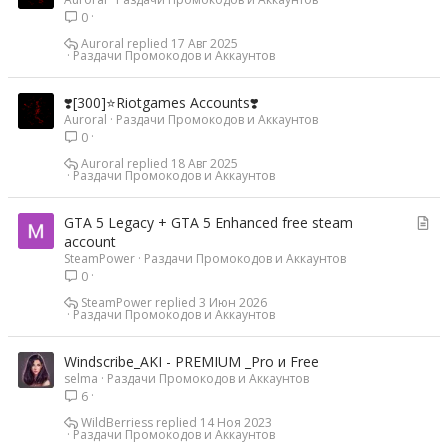
0
Auroral
17 Авг 2025
Раздачи Промокодов и Аккаунтов
❣️[300]⭐Riotgames Accounts❣️
Auroral
Раздачи Промокодов и Аккаунтов
0
Auroral
18 Авг 2025
Раздачи Промокодов и Аккаунтов
С
GTA 5 Legacy + GTA 5 Enhanced free steam
т
account
SteamPower
Раздачи Промокодов и Аккаунтов
а
0
т
ь
SteamPower
3 Июн 2026
Раздачи Промокодов и Аккаунтов
я
Windscribe_AKI - PREMIUM _Pro и Free
selma
Раздачи Промокодов и Аккаунтов
6
WildBerriess
14 Ноя 2023
Раздачи Промокодов и Аккаунтов