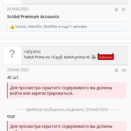
а
23 Май 2020
#1
Scribd Premium Accounts
birkzo
,
intemfor
,
MaXWer
и ещё 1 человек
Р
е
а
к
ц
rajlyanu
и
и
Twitch Prime по 10 руб. twitch-prime.ml
Забанен
:
23 Май 2020
#2
40 шт.
Для просмотра скрытого содержимого вы должны
войти или зарегистрироваться.
---------Двойное сообщение соединено:
23 Май 2020
---------
еще
Для просмотра скрытого содержимого вы должны