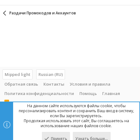
Раздачи Промокодов и Аккаунтов
Mipped light
Russian (RU)
Обратная связь
Контакты
Условия и правила
Политика конфиденциальности
Помощь
Главная
R
На данном сайте используются файлы cookie, чтобы
S
персонализировать контент и сохранить Ваш вход в систему,
S
если Вы зарегистрируетесь.
Продолжая использовать этот сайт, Вы соглашаетесь на
Copyright © 2014 - 2025, mipped.com. Все права защищены. При
использование наших файлов cookie.
копировании материала с сайта, обратная ссылка обязательна!
Принять
Узнать больше…