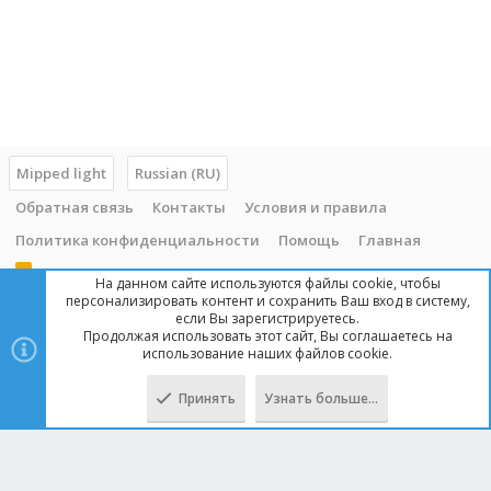
Mipped light
Russian (RU)
Обратная связь
Контакты
Условия и правила
Политика конфиденциальности
Помощь
Главная
R
На данном сайте используются файлы cookie, чтобы
S
персонализировать контент и сохранить Ваш вход в систему,
S
если Вы зарегистрируетесь.
Продолжая использовать этот сайт, Вы соглашаетесь на
Copyright © 2014 - 2025, mipped.com. Все права защищены. При
использование наших файлов cookie.
копировании материала с сайта, обратная ссылка обязательна!
Принять
Узнать больше…