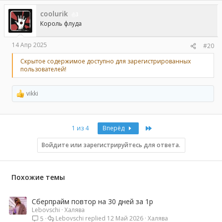
coolurik
3
Король флуда
14 Апр 2025
#20
Скрытое содержимое доступно для зарегистрированных
пользователей!
vikki
Р
е
а
к
Last
1 из 4
Вперёд
ц
и
и
Войдите или зарегистрируйтесь для ответа.
:
Похожие темы
Сберпрайм повтор на 30 дней за 1р
Lebovschi
Халява
Lebovschi
12 Май 2026
Халява
5