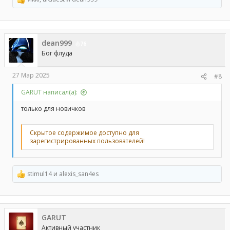
Р
е
а
к
ц
dean999
и
76
и
Бог флуда
:
27 Мар 2025
#8
GARUT написал(а):
только для новичков
Скрытое содержимое доступно для
зарегистрированных пользователей!
stimul14
и
alexis_san4es
Р
е
а
к
ц
GARUT
и
и
Активный участник