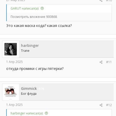
#10
GARUT написал(а):
Посмотреть вложение 900868
Это какая маска кода? какая ссылка?
harbinger
Trane
1 Апр 2025
#11
откуда промики с игры пятерки?
Gimmick
76
Бог флуда
1 Апр 2025
#12
harbinger написал(а):