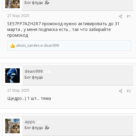
Бог флуда
ы
л
а
27 Мар 2025
#1
SE57FP7AZH2R7 промокод нужно активировать до 31
марта , у меня подписка есть , так что забирайте
промокод
alexis_san4es
и
dean999
Р
е
а
к
ц
dean999
и
76
и
Бог флуда
:
27 Мар 2025
#2
Щедро...) 1 шт... тема
apps
3
Бог флуда