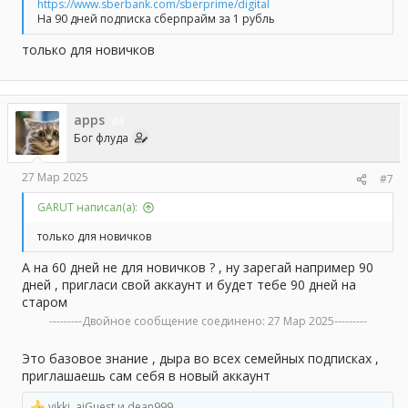
https://www.sberbank.com/sberprime/digital
На 90 дней подписка сберпрайм за 1 рубль
только для новичков
apps
3
Бог флуда
27 Мар 2025
#7
GARUT написал(а):
только для новичков
А на 60 дней не для новичков ? , ну зарегай например 90
дней , пригласи свой аккаунт и будет тебе 90 дней на
старом
---------Двойное сообщение соединено:
27 Мар 2025
---------
Это базовое знание , дыра во всех семейных подписках ,
приглашаешь сам себя в новый аккаунт
vikki
,
aiGuest
и
dean999