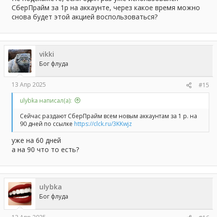
СберПрайм за 1р на аккаунте, через какое время можно
снова будет этой акцией воспользоваться?
vikki
Бог флуда
13 Апр 2025
#15
ulybka написал(а):
Сейчас раздают СберПрайм всем новым аккаунтам за 1 р. на
90 дней по ссылке
https://clck.ru/3KKwjz
уже на 60 дней
а на 90 что то есть?
ulybka
Бог флуда