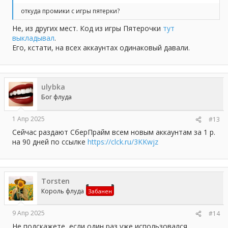
откуда промики с игры пятерки?
Не, из других мест. Код из игры Пятерочки
тут
выкладывал
.
Его, кстати, на всех аккаунтах одинаковый давали.
ulybka
Бог флуда
1 Апр 2025
#13
Сейчас раздают СберПрайм всем новым аккаунтам за 1 р.
на 90 дней по ссылке
https://clck.ru/3KKwjz
Torsten
Король флуда
Забанен
9 Апр 2025
#14
Не подскажете, если один раз уже использовался