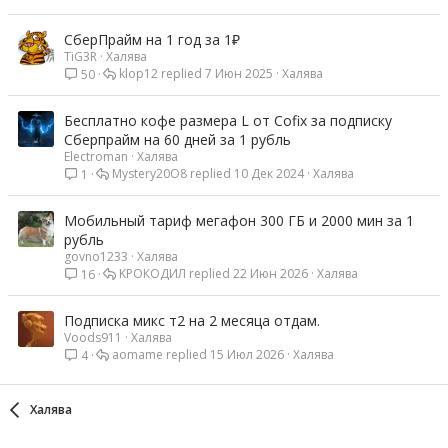
СберПрайм на 1 год за 1₽
TiG3R
Халява
klop12
7 Июн 2025
Халява
50
Бесплатно кофе размера L от Cofix за подписку
Сберпрайм на 60 дней за 1 рубль
Electroman
Халява
Mystery20O8
10 Дек 2024
Халява
1
Мобильный тариф мегафон 300 ГБ и 2000 мин за 1
рубль
govno1233
Халява
KРОКОДИЛ
22 Июн 2026
Халява
16
Подписка микс т2 на 2 месяца отдам.
Voods911
Халява
aomame
15 Июл 2026
Халява
4
Халява