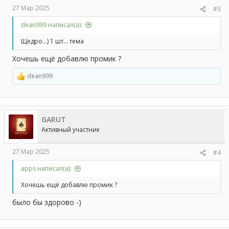
27 Мар 2025
#3
dean999 написал(а):
Щедро...) 1 шт... тема
Хочешь ещё добавлю промик ?
dean999
Р
е
а
к
ц
GARUT
и
и
Активный участник
:
27 Мар 2025
#4
apps написал(а):
Хочешь ещё добавлю промик ?
было бы здорово -)