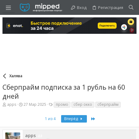
Вход
Регистрация
Халява
Сберпрайм подписка за 1 рубль на 60
дней
А
Д
Т
apps
27 Мар 2025
промо
сбер окко
сберпрайм
в
а
е
т
т
г
Last
о
а
1 из 4
и
Вперёд
р
н
т
а
е
ч
apps
3
м
а