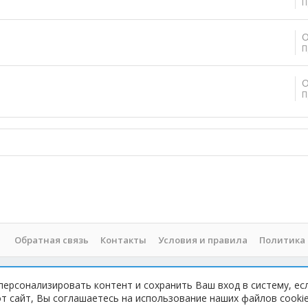
П
О
П
О
П
Обратная связь
Контакты
Условия и правила
Политика
персонализировать контент и сохранить Ваш вход в систему, ес
 При копировании материала с сайта, обратная ссылка обязательна!
 сайт, Вы соглашаетесь на использование наших файлов cookie