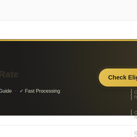
сками, есть сейчас такие?
О
П
чать ГИМП
О
П
О