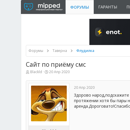
ГАРАНТЫ
П
ФОРУМЫ
Форумы
Таверна
Флудилка
Сайт по приёму смс
А
Д
Blackld
20 Апр 2020
в
а
т
т
о
а
20 Апр 2020
р
н
т
а
Здорово народ,подскажите 
е
ч
протяжении хотя бы пары не
м
а
аренда.Дороговато!Спасибо
ы
л
а