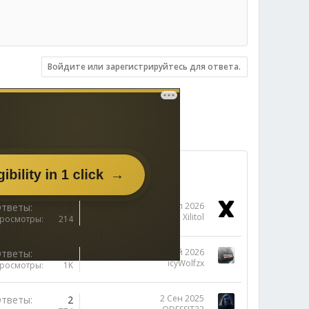
Войдите или зарегистрируйтесь для ответа.
15 Июл 2026
тветы
0
Xilitol
росмотры
214
24 Май 2026
тветы
3
icyWolfzx
росмотры
1K
2 Сен 2025
тветы
2