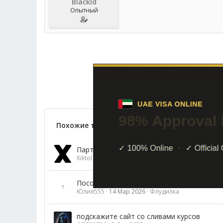
Blackld
Опытный
Похожие темы
Партнерки с платными звонками/смс/подпи
Xilitol
15 Июл 2026
Флудилка
Посоветуйте официальный сайт, где ска
Юлия555
14 Мар 2026
Флудилка
подскажите сайт со сливами курсов