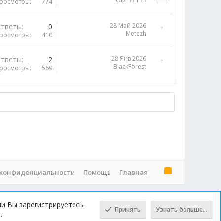
ODESSIT33
росмотры
774
28 Май 2026
тветы
0
Metezh
росмотры
410
28 Янв 2026
тветы
2
BlackForest
росмотры
569
R
 конфиденциальности
Помощь
Главная
S
S
ли Вы зарегистрируетесь.
Принять
Узнать больше…
.
Сверху
Снизу