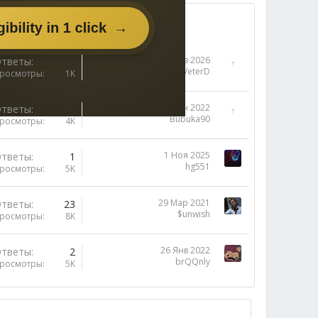
14 Янв 2026
тветы
0
VeterD
росмотры
1K
8 Июн 2022
тветы
1
Bubuka90
росмотры
4K
1 Ноя 2025
тветы
1
hg551
росмотры
5K
29 Мар 2021
тветы
23
$unwish
росмотры
8K
26 Янв 2022
тветы
2
brQQnly
росмотры
5K