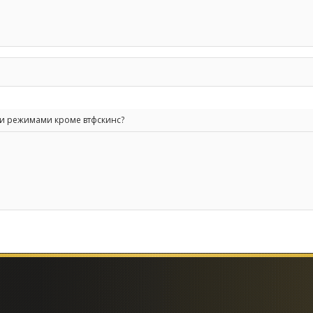
ыми режимами кроме втфскинс?