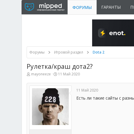
ГАРАНТЫ
П
ФОРУМЫ
Форумы
Игровой раздел
Dota 2
Рулетка/краш дота2?
А
Д
mayoneeze
11 Май 2020
в
а
т
т
о
а
11 Май 2020
р
н
т
а
Есть ли такие сайты с раз
е
ч
м
а
ы
л
а