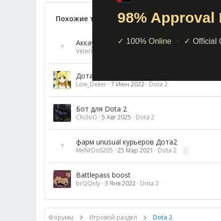
Похожие темы
Аккаунт дота 6750 ммр
VeterD
14 Янв 2026
Dota 2
Дота2 Как распаковать все сеты сразу?
Low_Deker
7 Июн 2022
Dota 2
Бот для Dota 2
Chi3oO
5 Авг 2025
Dota 2
фарм unusual курьеров Дота2
MeNtOoS205
25 Мар 2021
Dota 2
2
Battlepass boost
brQQnly
3 Янв 2022
Dota 2
Форумы
Игровой раздел
Dota 2