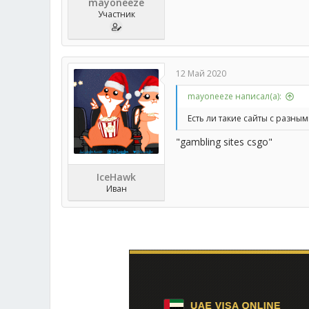
mayoneeze
Участник
12 Май 2020
mayoneeze написал(а):
Есть ли такие сайты с разн
"gambling sites csgo"
IceHawk
Иван