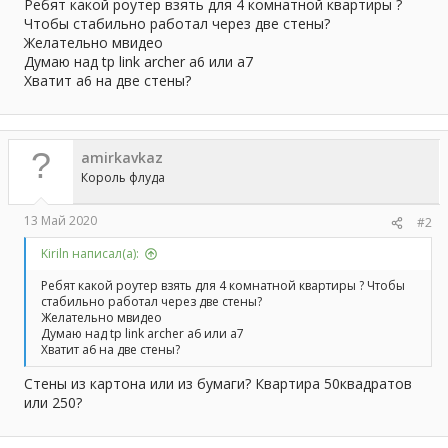
а
Ребят какой роутер взять для 4 комнатной квартиры ?
Чтобы стабильно работал через две стены?
Желательно мвидео
Думаю над tp link archer a6 или a7
Хватит а6 на две стены?
amirkavkaz
Король флуда
13 Май 2020
#2
Kiriln написал(а):
Ребят какой роутер взять для 4 комнатной квартиры ? Чтобы
стабильно работал через две стены?
Желательно мвидео
Думаю над tp link archer a6 или a7
Хватит а6 на две стены?
Стены из картона или из бумаги? Квартира 50квадратов
или 250?