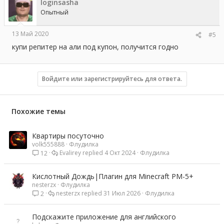
loginsasha
Опытный
13 Май 2020
#5
купи репитер на али под купон, получится годно
Войдите или зарегистрируйтесь для ответа.
Похожие темы
Квартиры посуточно
volk555888
Флудилка
Evalirey
4 Окт 2024
Флудилка
12
Кислотный Дождь|Плагин для Minecraft PM-5+
nesterzx
Флудилка
nesterzx
31 Июл 2026
Флудилка
2
Подскажите приложение для английского