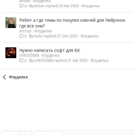
kelsan
Флудилка
kelsan
20 Авг 2025
Флудилка
0
Ребят а где темы по покупке ключей для Нейронок
где все они?
arccop
Флудилка
Hulio
27 Окт 2025
Флудилка
5
Нужно написать софт для БК
volk555888
Флудилка
volk555888
21 Авг 2025
Флудилка
2
Флудилка