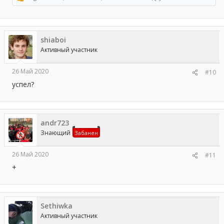
Р
е
а
к
ц
shiaboi
и
и
Активный участник
:
26 Май 2020
#10
успел?
andr723
Знающий
Забанен
26 Май 2020
#11
+
Sethiwka
Активный участник