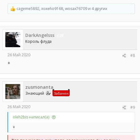
cageme5892
,
xoxeho9168
,
wosax76709
и 4 других
Р
е
а
к
ц
DarkAngelsss
и
28
и
Король флуда
:
26 Май 2020
#8
+
zusmonanta
Знающий
Забанен
26 Май 2020
#9
oleh2bis написал(а):
+