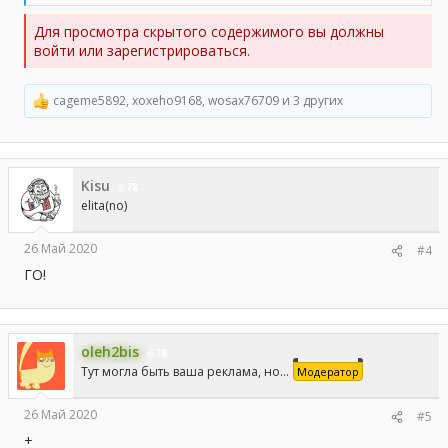
Для просмотра скрытого содержимого вы должны
войти или зарегистрироваться.
cageme5892
,
xoxeho9168
,
wosax76709
и 3 других
Р
е
а
к
ц
Kisu
и
78
и
elita(no)
:
26 Май 2020
#4
ГО!
oleh2bis
78
Тут могла быть ваша реклама, но...
Модератор
26 Май 2020
#5
+