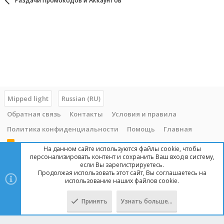
Раздачи Промокодов и Аккаунтов
Mipped light
Russian (RU)
Обратная связь
Контакты
Условия и правила
Политика конфиденциальности
Помощь
Главная
R
На данном сайте используются файлы cookie, чтобы
S
персонализировать контент и сохранить Ваш вход в систему,
S
если Вы зарегистрируетесь.
Продолжая использовать этот сайт, Вы соглашаетесь на
Copyright © 2014 - 2025, mipped.com. Все права защищены. При
использование наших файлов cookie.
копировании материала с сайта, обратная ссылка обязательна!
Принять
Узнать больше…
Сверху
Снизу