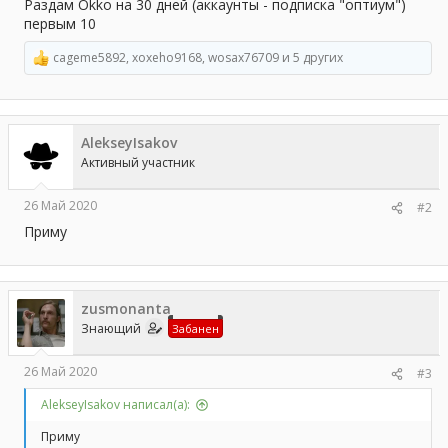
а
Раздам Okko на 30 дней (аккаунты - подписка "оптиум")
первым 10
cageme5892
,
xoxeho9168
,
wosax76709
и 5 других
Р
е
а
к
ц
AlekseyIsakov
и
и
Активный участник
:
26 Май 2020
#2
Приму
zusmonanta
Знающий
Забанен
26 Май 2020
#3
AlekseyIsakov написал(а):
Приму