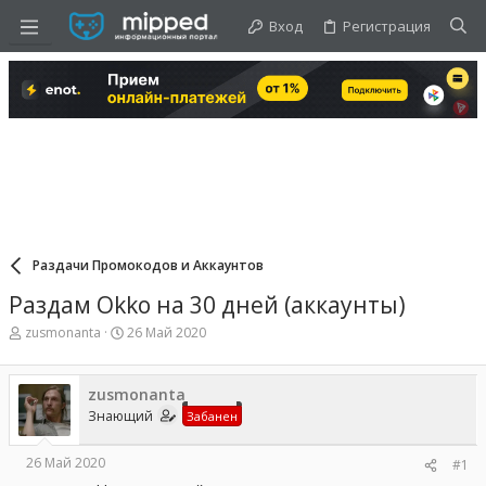
Вход
Регистрация
Раздачи Промокодов и Аккаунтов
Раздам Okko на 30 дней (аккаунты)
А
Д
zusmonanta
26 Май 2020
в
а
т
т
о
а
zusmonanta
р
н
Знающий
Забанен
т
а
е
ч
м
а
26 Май 2020
#1
ы
л