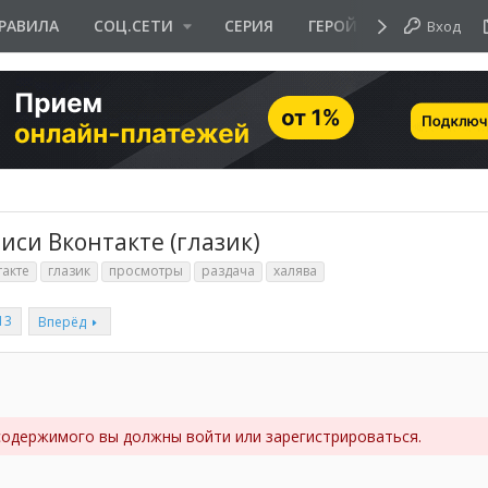
РАВИЛА
СОЦ.СЕТИ
СЕРИЯ
ГЕРОЙ ДНЯ
Вход
иси Вконтакте (глазик)
такте
глазик
просмотры
раздача
халява
13
Вперёд
содержимого вы должны войти или зарегистрироваться.