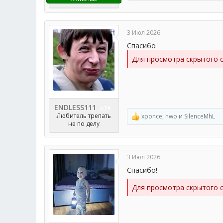
е
а
к
ц
3 Июл 2026
и
и
Спасибо
:
Для просмотра скрытого 
ENDLESS111
74
Любитель трепать
xponce
,
nwo
и
SilenceMhL
Р
не по делу
е
а
к
ц
3 Июл 2026
и
и
Спасибо!
:
Для просмотра скрытого 