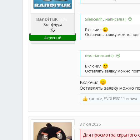
BanDiTuK
SilenceMhL написал(а):
74
Бог флуда
Включил
Оставлять заявку можно пов
Активный
nwo написал(а):
Включил
Оставлять заявку можно пов
Включил
Оставлять заявку можно п
xponce
,
ENDLESS111
и
nwo
Р
е
а
к
ц
3 Июл 2026
и
и
Для просмотра скрытого 
: