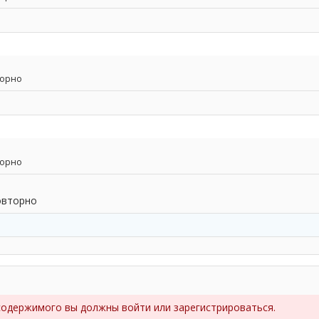
торно
торно
овторно
содержимого вы должны войти или зарегистрироваться.