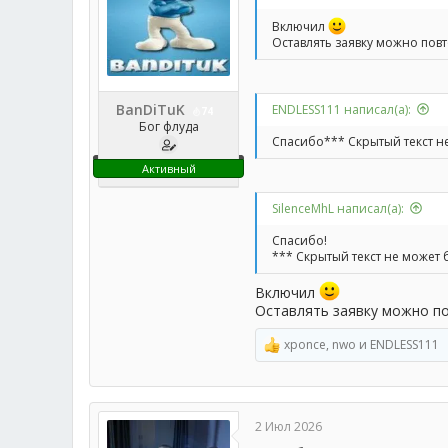
Включил
Оставлять заявку можно пов
BanDiTuK
ENDLESS111 написал(а):
74
Бог флуда
Спасибо*** Скрытый текст н
Активный
SilenceMhL написал(а):
Спасибо!
*** Скрытый текст не может 
Включил
Оставлять заявку можно п
xponce
,
nwo
и
ENDLESS111
Р
е
а
к
ц
2 Июл 2026
и
и