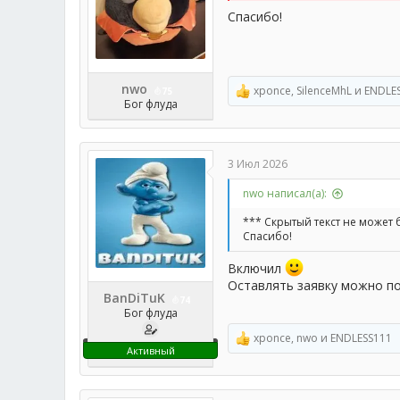
Спасибо!
nwo
xponce
,
SilenceMhL
и
ENDLE
75
Р
Бог флуда
е
а
к
ц
3 Июл 2026
и
и
nwo написал(а):
:
*** Скрытый текст не может 
Спасибо!
Включил
Оставлять заявку можно п
BanDiTuK
74
Бог флуда
xponce
,
nwo
и
ENDLESS111
Р
Активный
е
а
к