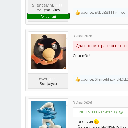
SilenceMhL
75
everybodylies
xponce
,
ENDLESS111
и
nwo
Р
Активный
е
а
к
ц
3 Июл 2026
и
и
Для просмотра скрытого 
:
Спасибо!
nwo
xponce
,
SilenceMhL
и
ENDLE
75
Р
Бог флуда
е
а
к
ц
3 Июл 2026
и
и
ENDLESS111 написал(а):
:
Включил
Оставлять заявку можно пов