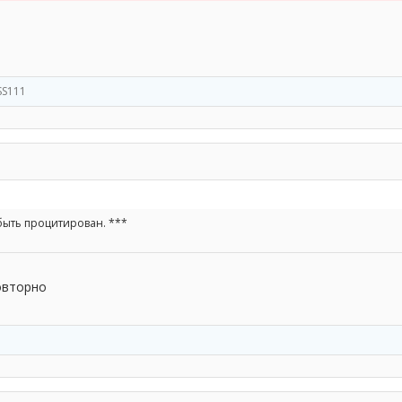
SS111
быть процитирован. ***
овторно