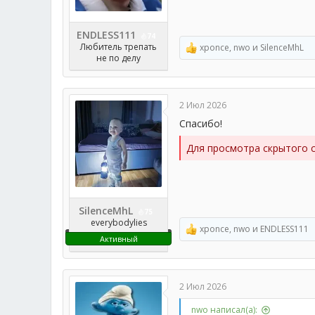
ENDLESS111
74
Любитель трепать
xponce
,
nwo
и
SilenceMhL
Р
не по делу
е
а
к
ц
2 Июл 2026
и
и
Спасибо!
:
Для просмотра скрытого 
SilenceMhL
75
everybodylies
xponce
,
nwo
и
ENDLESS111
Р
Активный
е
а
к
ц
2 Июл 2026
и
и
nwo написал(а):
: