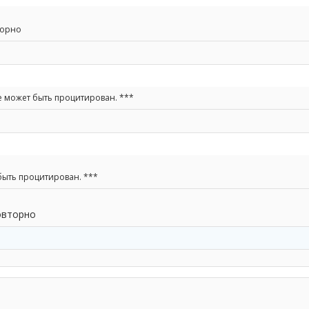
торно
е может быть процитирован. ***
быть процитирован. ***
овторно