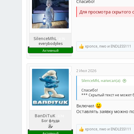
Спасибо!
:
Для просмотра скрытого 
SilenceMhL
75
everybodylies
xponce
,
nwo
и
ENDLESS111
Р
Активный
е
а
к
ц
2 Июл 2026
и
и
SilenceMhL написал(а):
:
Спасибо!
*** Скрытый текст не может 
Включил
Оставлять заявку можно п
BanDiTuK
74
Бог флуда
xponce
,
nwo
и
ENDLESS111
Р
Активный