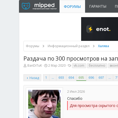
ГАРАНТЫ
П
ФОРУМЫ
Форумы
Информационный раздел
Халява
Раздача по 300 просмотров на зап
А
Д
Т
BanDiTuK
2 Мар 2020
vk.com
бесплатно
вкон
в
а
е
т
т
г
о
1
а
…
693
694
и
695
696
697
…
7
Назад
р
н
т
а
е
ч
2 Июл 2026
м
а
Спасибо
ы
л
а
Для просмотра скрытого 