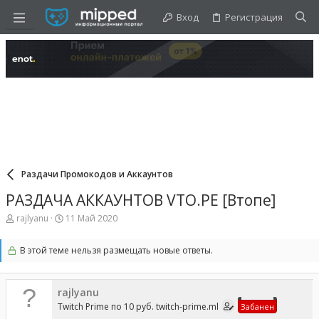
Вход
Регистрация
Раздачи Промокодов и Аккаунтов
РАЗДАЧА АККАУНТОВ VTO.PE [Втопе]
А
Д
rajlyanu
11 Май 2020
в
а
т
т
В этой теме нельзя размещать новые ответы.
о
а
р
н
т
а
е
ч
rajlyanu
м
а
Twitch Prime по 10 руб. twitch-prime.ml
Забанен
ы
л