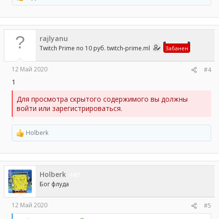
е
а
к
ц
rajlyanu
и
и
Twitch Prime по 10 руб. twitch-prime.ml
Забанен
:
12 Май 2020
#4
1
Для просмотра скрытого содержимого вы должны
войти или зарегистрироваться.
Holberk
Р
е
а
к
ц
Holberk
и
67
и
Бог флуда
:
12 Май 2020
#5