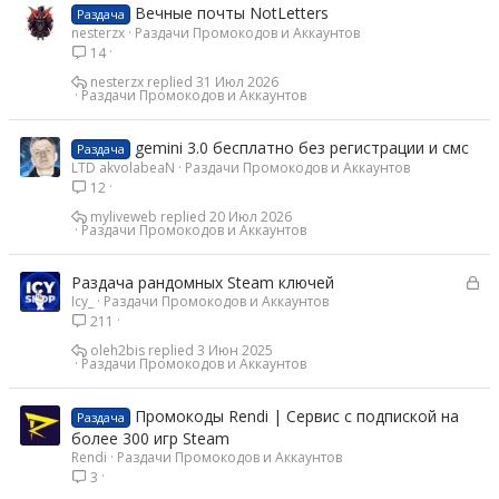
Вечные почты NotLetters
Раздача
nesterzx
Раздачи Промокодов и Аккаунтов
14
nesterzx
31 Июл 2026
Раздачи Промокодов и Аккаунтов
gemini 3.0 бесплатно без регистрации и смс
Раздача
LTD akvolabeaN
Раздачи Промокодов и Аккаунтов
12
myliveweb
20 Июл 2026
Раздачи Промокодов и Аккаунтов
З
Раздача рандомных Steam ключей
Icy_
Раздачи Промокодов и Аккаунтов
а
211
к
р
oleh2bis
3 Июн 2025
Раздачи Промокодов и Аккаунтов
ы
т
а
Промокоды Rendi | Сервис с подпиской на
Раздача
более 300 игр Steam
Rendi
Раздачи Промокодов и Аккаунтов
3