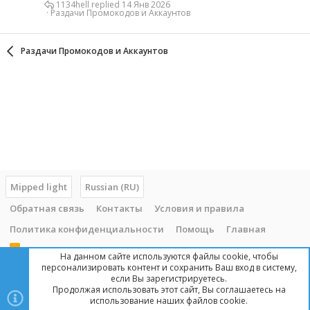
1134hell
14 Янв 2026
Раздачи Промокодов и Аккаунтов
Раздачи Промокодов и Аккаунтов
Mipped light
Russian (RU)
Обратная связь
Контакты
Условия и правила
Политика конфиденциальности
Помощь
Главная
R
На данном сайте используются файлы cookie, чтобы
S
персонализировать контент и сохранить Ваш вход в систему,
S
если Вы зарегистрируетесь.
Продолжая использовать этот сайт, Вы соглашаетесь на
Copyright © 2014 - 2025, mipped.com. Все права защищены. При
использование наших файлов cookie.
копировании материала с сайта, обратная ссылка обязательна!