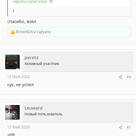
rajlyanu написал(а):
1
спасибо, взял
Botan626
и
rajlyanu
Р
е
а
к
ц
peretz
и
и
Активный участник
:
12 Май 2020
#6
cук, не успел
Leuward
Новый пользователь
12 Май 2020
#7
<tlf(