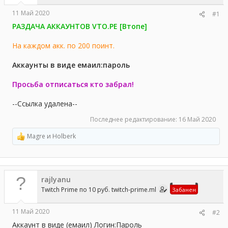
а
11 Май 2020
#1
РАЗДАЧА АККАУНТОВ VTO.PE [Втопе]
На каждом акк. по 200 поинт.
Аккаунты в виде емаил:пароль
Просьба отписаться кто забрал!
--Ссылка удалена--
Последнее редактирование:
16 Май 2020
Magre
и
Holberk
Р
е
а
к
ц
rajlyanu
и
и
Twitch Prime по 10 руб. twitch-prime.ml
Забанен
:
11 Май 2020
#2
Аккаунт в виде (емаил) Логин:Пароль