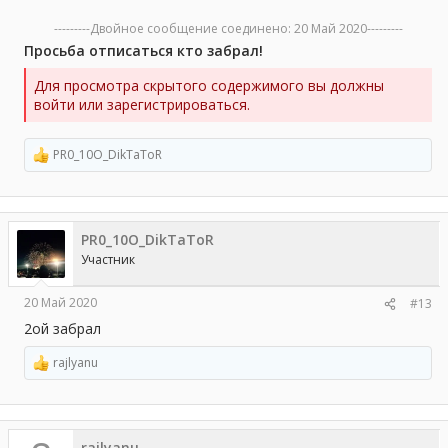
---------Двойное сообщение соединено:
20 Май 2020
---------
Просьба отписаться кто забрал!
Для просмотра скрытого содержимого вы должны
войти или зарегистрироваться.
PR0_10O_DikTaToR
Р
е
а
к
ц
PR0_10O_DikTaToR
и
и
Участник
:
20 Май 2020
#13
2ой забрал
rajlyanu
Р
е
а
к
ц
rajlyanu