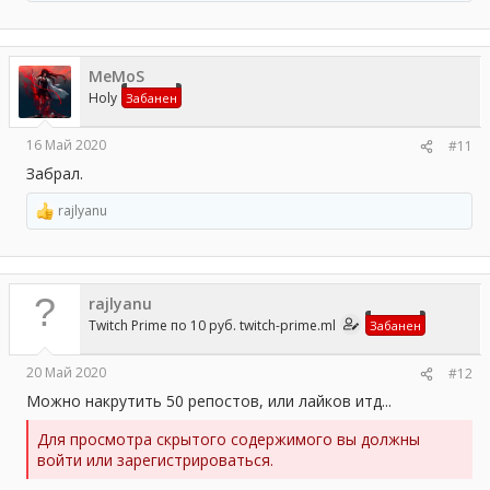
е
а
к
ц
MeMoS
и
и
Holy
Забанен
:
16 Май 2020
#11
Забрал.
rajlyanu
Р
е
а
к
ц
rajlyanu
и
и
Twitch Prime по 10 руб. twitch-prime.ml
Забанен
:
20 Май 2020
#12
Можно накрутить 50 репостов, или лайков итд...
Для просмотра скрытого содержимого вы должны
войти или зарегистрироваться.