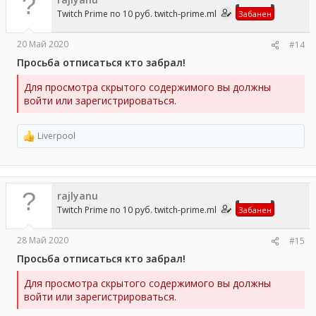
и
и
Twitch Prime по 10 руб. twitch-prime.ml
Забанен
:
20 Май 2020
#14
Просьба отписаться кто забрал!
Для просмотра скрытого содержимого вы должны
войти или зарегистрироваться.
Liverpool
Р
е
а
к
ц
rajlyanu
и
и
Twitch Prime по 10 руб. twitch-prime.ml
Забанен
:
28 Май 2020
#15
Просьба отписаться кто забрал!
Для просмотра скрытого содержимого вы должны
войти или зарегистрироваться.