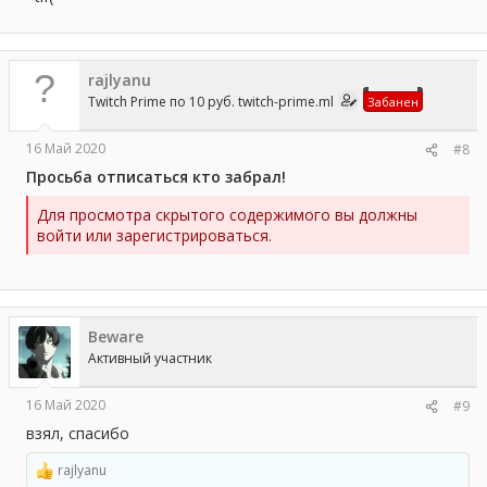
rajlyanu
Twitch Prime по 10 руб. twitch-prime.ml
Забанен
16 Май 2020
#8
Просьба отписаться кто забрал!
Для просмотра скрытого содержимого вы должны
войти или зарегистрироваться.
Beware
Активный участник
16 Май 2020
#9
взял, спасибо
rajlyanu
Р