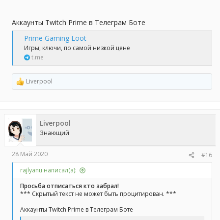
Аккаунты Twitch Prime в Телеграм Боте
Prime Gaming Loot
Игры, ключи, по самой низкой цене
t.me
Liverpool
Р
е
а
к
ц
Liverpool
и
и
Знающий
:
28 Май 2020
#16
rajlyanu написал(а):
Просьба отписаться кто забрал!
*** Скрытый текст не может быть процитирован. ***
Аккаунты Twitch Prime в Телеграм Боте