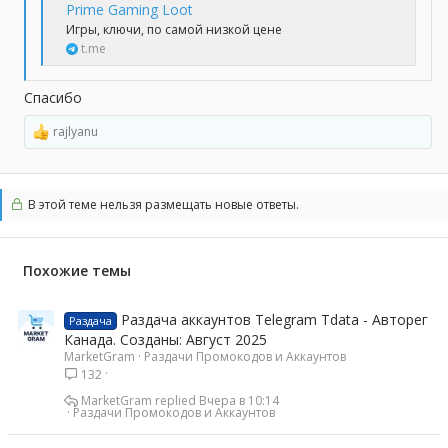
Prime Gaming Loot
Игры, ключи, по самой низкой цене
t.me
Спасибо
rajlyanu
Р
е
а
к
ц
В этой теме нельзя размещать новые ответы.
и
и
:
Похожие темы
Раздача аккаунтов Telegram Tdata - Авторег
Раздача
Канада. Созданы: Август 2025
MarketGram
Раздачи Промокодов и Аккаунтов
132
MarketGram
Вчера в 10:14
Раздачи Промокодов и Аккаунтов