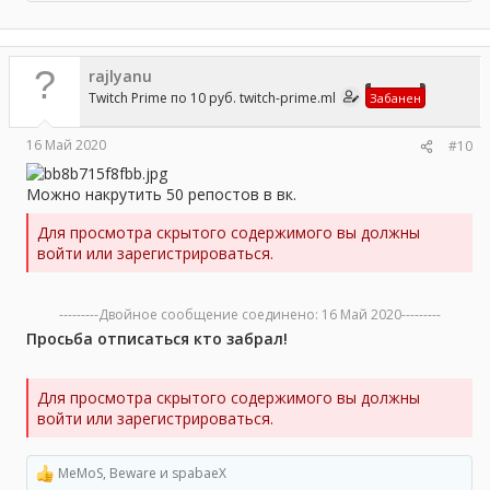
е
а
к
ц
rajlyanu
и
и
Twitch Prime по 10 руб. twitch-prime.ml
Забанен
:
16 Май 2020
#10
Можно накрутить 50 репостов в вк.
Для просмотра скрытого содержимого вы должны
войти или зарегистрироваться.
---------Двойное сообщение соединено:
16 Май 2020
---------
Просьба отписаться кто забрал!
Для просмотра скрытого содержимого вы должны
войти или зарегистрироваться.
MeMoS
,
Beware
и
spabaeX
Р