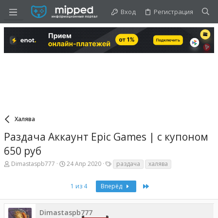
Вход
Регистрация
Халява
Раздача Аккаунт Epic Games | с купоном
650 руб
А
Д
Т
Dimastaspb777
24 Апр 2020
раздача
халява
в
а
е
т
т
г
Last
о
а
1 из 4
Вперёд
и
р
н
т
а
е
ч
Dimastaspb777
м
а