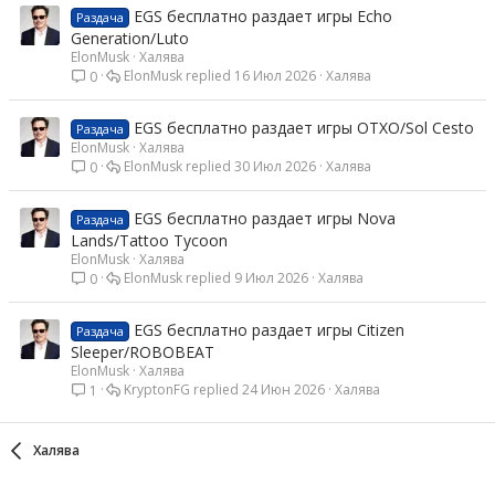
EGS бесплатно раздает игры Echo
Раздача
Generation/Luto
ElonMusk
Халява
ElonMusk
16 Июл 2026
Халява
0
EGS бесплатно раздает игры OTXO/Sol Cesto
Раздача
ElonMusk
Халява
ElonMusk
30 Июл 2026
Халява
0
EGS бесплатно раздает игры Nova
Раздача
Lands/Tattoo Tycoon
ElonMusk
Халява
ElonMusk
9 Июл 2026
Халява
0
EGS бесплатно раздает игры Citizen
Раздача
Sleeper/ROBOBEAT
ElonMusk
Халява
KryptonFG
24 Июн 2026
Халява
1
Халява