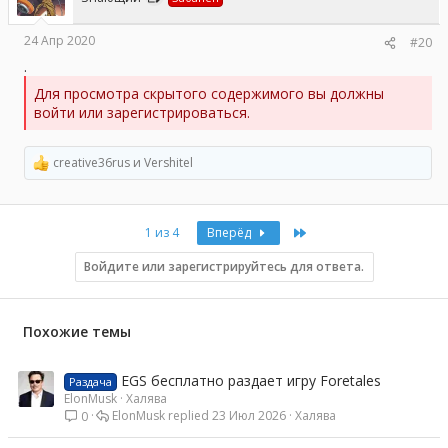
:
24 Апр 2020
#20
.
Для просмотра скрытого содержимого вы должны
войти или зарегистрироваться.
creative36rus
и
Vershitel
Р
е
а
к
Last
1 из 4
Вперёд
ц
и
и
Войдите или зарегистрируйтесь для ответа.
:
Похожие темы
EGS бесплатно раздает игру Foretales
Раздача
ElonMusk
Халява
ElonMusk
23 Июл 2026
Халява
0