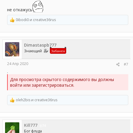
не откажусь
0ibodi0
и
creative36rus
Р
е
а
к
ц
Dimastaspb777
и
и
Знающий
Забанен
:
24 Апр 2020
#7
.
Для просмотра скрытого содержимого вы должны
войти или зарегистрироваться.
oleh2bis
и
creative36rus
Р
е
а
к
ц
Kill777
и
74
и
Бог флуда