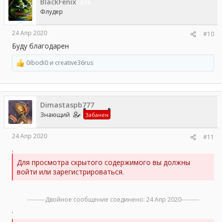
BlackFenix
и
74
и
Флудер
:
24 Апр 2020
#10
Буду благодарен
0ibodi0
и
creative36rus
Р
е
а
к
ц
Dimastaspb777
и
и
Знающий
Забанен
:
24 Апр 2020
#11
.
Для просмотра скрытого содержимого вы должны
войти или зарегистрироваться.
---------Двойное сообщение соединено:
24 Апр 2020
---------
.