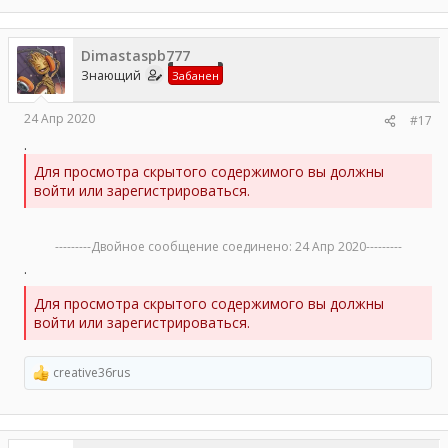
а
к
ц
Dimastaspb777
и
и
Знающий
Забанен
:
24 Апр 2020
#17
.
Для просмотра скрытого содержимого вы должны
войти или зарегистрироваться.
---------Двойное сообщение соединено:
24 Апр 2020
---------
.
Для просмотра скрытого содержимого вы должны
войти или зарегистрироваться.
creative36rus
Р
е
а
к
ц