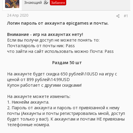
Знающий
Забанен
ы
л
а
24 Апр 2020
#1
Логин пароль от аккаунта epicgames и почты.
Внимание - игр на аккаунтах нету!
Если вы получи доступ не можете понять то:
Почта:пароль от почты ник: Pass
что зайти на сайт использовать можно Почта: Pass
Раздам 50 шт
На аккаунте будет скидка 650 рублей\10USD на игру с
ценой от 899 рублей\14.99USD
Купон работает с другими скидками!
На аккаунте можете изменить:
1. Никнейм аккаунта.
2. Пароль от аккаунта и пароль от привязанной к нему
почты (Аккаунты и почты регистрировались мной, доступ
будет только у вас!). К аккаунтам и почтам НЕ привязаны
телефонные номера.