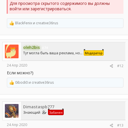
Для просмотра скрытого содержимого вы должны
войти или зарегистрироваться.
BlackFenix
и
creative36rus
Р
е
а
к
ц
oleh2bis
и
74
и
Тут могла быть ваша реклама, но...
Модератор
:
24 Апр 2020
#12
Если можно?)
0ibodi0
и
creative36rus
Р
е
а
к
ц
Dimastaspb777
и
и
Знающий
Забанен
:
24 Апр 2020
#13