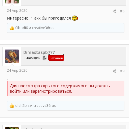
:
24 Апр 2020
#8
Интересно, 1 акк бы пригодился
0ibodi0
и
creative36rus
Р
е
а
к
ц
Dimastaspb777
и
и
Знающий
Забанен
:
24 Апр 2020
#9
.
Для просмотра скрытого содержимого вы должны
войти или зарегистрироваться.
oleh2bis
и
creative36rus
Р
е
а
к
ц