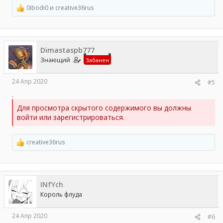
0ibodi0
и
creative36rus
Р
е
а
к
ц
Dimastaspb777
и
и
Знающий
Забанен
:
24 Апр 2020
#5
.
Для просмотра скрытого содержимого вы должны
войти или зарегистрироваться.
creative36rus
Р
е
а
к
ц
INfYch
и
и
Король флуда
:
24 Апр 2020
#6