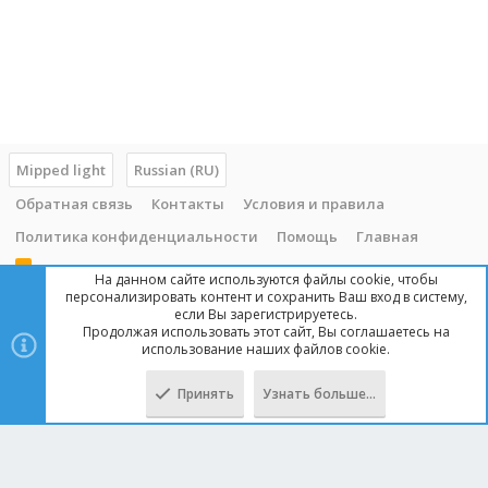
Mipped light
Russian (RU)
Обратная связь
Контакты
Условия и правила
Политика конфиденциальности
Помощь
Главная
R
На данном сайте используются файлы cookie, чтобы
S
персонализировать контент и сохранить Ваш вход в систему,
S
если Вы зарегистрируетесь.
Продолжая использовать этот сайт, Вы соглашаетесь на
Copyright © 2014 - 2025, mipped.com. Все права защищены. При
использование наших файлов cookie.
копировании материала с сайта, обратная ссылка обязательна!
Принять
Узнать больше…
Сверху
Снизу