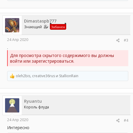
е
а
к
ц
Dimastaspb777
и
и
Знающий
Забанен
:
24 Апр 2020
#3
.
Для просмотра скрытого содержимого вы должны
войти или зарегистрироваться.
oleh2bis
,
creative36rus
и
StallionRain
Р
е
а
к
ц
Ryuantu
и
и
Король флуда
:
24 Апр 2020
#4
Интересно