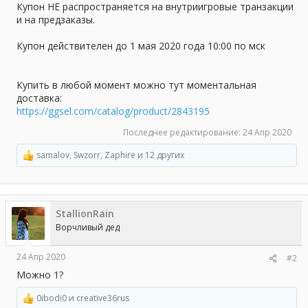
Купон НЕ распространяется на внутриигровые транзакции
и на предзаказы.
Купон действителен до 1 мая 2020 года 10:00 по мск
Купить в любой момент можно тут моментальная
доставка:
https://ggsel.com/catalog/product/2843195
Последнее редактирование:
24 Апр 2020
samalov
,
Swzorr
,
Zaphire
и 12 других
Р
е
а
к
ц
StallionRain
и
и
Ворчливый дед
:
24 Апр 2020
#2
Можно 1?
0ibodi0
и
creative36rus
Р