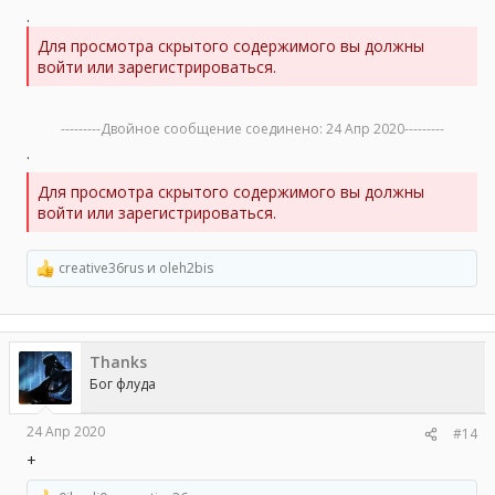
.
Для просмотра скрытого содержимого вы должны
войти или зарегистрироваться.
---------Двойное сообщение соединено:
24 Апр 2020
---------
.
Для просмотра скрытого содержимого вы должны
войти или зарегистрироваться.
creative36rus
и
oleh2bis
Р
е
а
к
ц
Thanks
и
и
Бог флуда
:
24 Апр 2020
#14
+