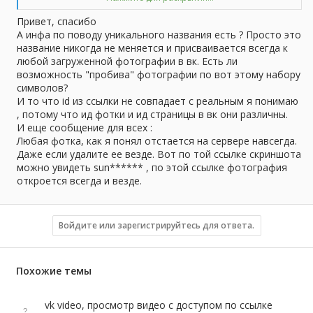
единственное, вроде что до сих пор работает - это поиск по
Привет, спасибо
документам, по ним можно узнать человека, кто расшарил
А инфа по поводу уникального названия есть ? Просто это
название никогда не меняется и присваивается всегда к
любой загруженной фотографии в вк. Есть ли
возможность "пробива" фотографии по вот этому набору
символов?
И то что id из ссылки не совпадает с реальным я понимаю
, потому что ид фотки и ид страницы в вк они различны.
И еще сообщение для всех :
Любая фотка, как я понял отстается на сервере навсегда.
Даже если удалите ее везде. Вот по той ссылке скриншота
можно увидеть sun****** , по этой ссылке фотография
откроется всегда и везде.
Войдите или зарегистрируйтесь для ответа.
Похожие темы
vk video, просмотр видео с доступом по ссылке