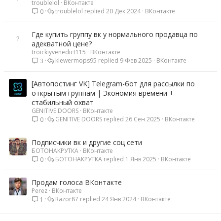
troublelol
ВКонтакте
troublelol
20 Дек 2024
ВКонтакте
0
Где купить группу вк у нормального продавца по
адекватной цене?
troickiyvenedict115
ВКонтакте
klewermops95
9 Фев 2025
ВКонтакте
3
[Автопостинг VK] Telegram-бот для рассылки по
открытым группам | Экономия времени +
стабильный охват
GENITIVE DOORS
ВКонтакте
GENITIVE DOORS
26 Сен 2025
ВКонтакте
0
Подписчики вк и другие соц сети
БОТОНАКРУТКА
ВКонтакте
БОТОНАКРУТКА
1 Янв 2025
ВКонтакте
0
Продам голоса ВКонтакте
Perez
ВКонтакте
Razor87
24 Янв 2024
ВКонтакте
1