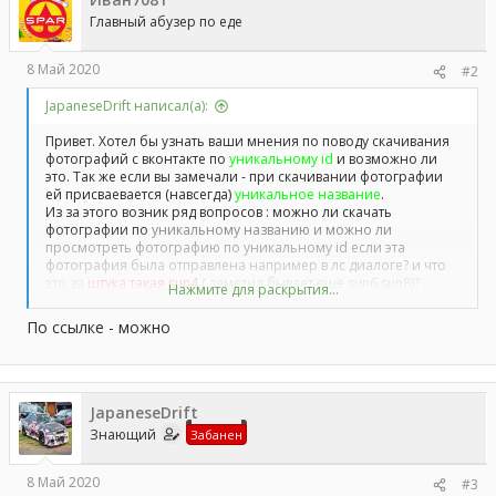
Главный абузер по еде
8 Май 2020
#2
JapaneseDrift написал(а):
Привет. Хотел бы узнать ваши мнения по поводу скачивания
фотографий с вконтакте по
уникальному id
и возможно ли
это. Так же если вы замечали - при скачивании фотографии
ей присваевается (навсегда)
уникальное название
.
Из за этого возник ряд вопросов : можно ли скачать
фотографии по
уникальному названию и можно ли
просмотреть фотографию по уникальному id если эта
фотография была отправлена например в лс диалоге? и что
это за
штука такая sun4
( заметил бывает еще sun6 sun8)?
Нажмите для раскрытия...
Заранее всем спасибо за ответы)))
По ссылке - можно
Спойлер:
уникальный ид
Спойлер:
уникальное название
JapaneseDrift
Знающий
Забанен
8 Май 2020
#3