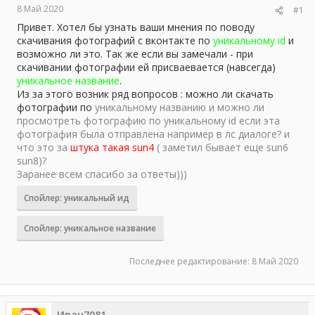
8 Май 2020
#1
ы
л
а
Привет. Хотел бы узнать ваши мнения по поводу
скачивания фотографий с вконтакте по
уникальному id
и
возможно ли это. Так же если вы замечали - при
скачивании фотографии ей присваевается (навсегда)
уникальное название
.
Из за этого возник ряд вопросов : можно ли скачать
фотографии по
уникальному названию и можно ли
просмотреть фотографию по уникальному id если эта
фотография была отправлена например в лс диалоге? и
что это за
штука такая sun4
( заметил бывает еще sun6
sun8)?
Заранее всем спасибо за ответы)))
Спойлер:
уникальный ид
Спойлер:
уникальное название
Последнее редактирование:
8 Май 2020
Иван7081