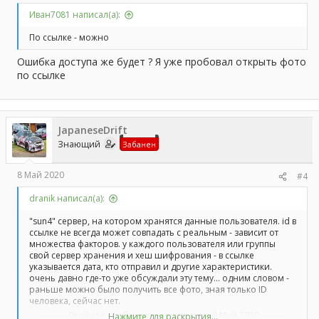
Иван7081 написал(а):
По ссылке - можно
Ошибка доступа же будет ? Я уже пробовал открыть фото
по ссылке
JapaneseDrift
Знающий
Забанен
8 Май 2020
#4
dranik написал(а):
"sun4" сервер, на котором хранятся данные пользователя. id в
ссылке не всегда может совпадать с реальным - зависит от
множества факторов. у каждого пользователя или группы
свой сервер хранения и хеш шифрования - в ссылке
указывается дата, кто отправил и другие характеристики.
очень давно где-то уже обсуждали эту тему... одним словом -
раньше можно было получить все фото, зная только ID
человека, сейчас нет.
---------Двойное сообщение соединено:
8 Май 2020
---------
Нажмите для раскрытия...