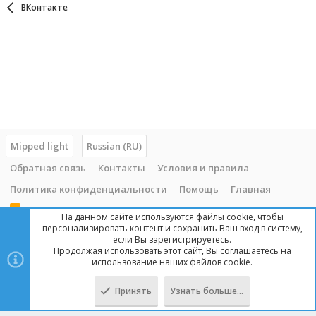
ВКонтакте
Mipped light
Russian (RU)
Обратная связь
Контакты
Условия и правила
Политика конфиденциальности
Помощь
Главная
R
На данном сайте используются файлы cookie, чтобы
S
персонализировать контент и сохранить Ваш вход в систему,
S
если Вы зарегистрируетесь.
Продолжая использовать этот сайт, Вы соглашаетесь на
Copyright © 2014 - 2025, mipped.com. Все права защищены. При
использование наших файлов cookie.
копировании материала с сайта, обратная ссылка обязательна!
Принять
Узнать больше…
Сверху
Снизу