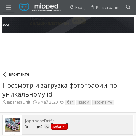
Вход
Регистрация
ВКонтакте
Просмотр и загрузка фотографии по
уникальному id
А
Д
Т
JapaneseDrift
8 Май 2020
баг
взлом
вконтакте
в
а
е
т
т
г
о
а
и
JapaneseDrift
р
н
т
а
Знающий
Забанен
е
ч
м
а