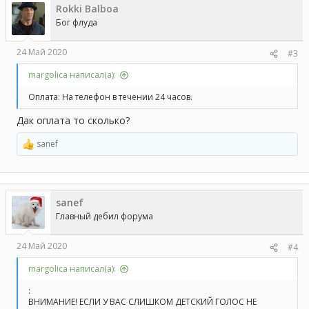
Rokki Balboa
и
и
Бог флуда
:
24 Май 2020
#3
margolica написал(а):
Оплата: На телефон в течении 24 часов.
Дак оплата то сколько?
sanef
Р
е
а
к
ц
sanef
и
и
Главный дебил форума
:
24 Май 2020
#4
margolica написал(а):
:
ВНИМАНИЕ! ЕСЛИ У ВАС СЛИШКОМ ДЕТСКИЙ ГОЛОС НЕ