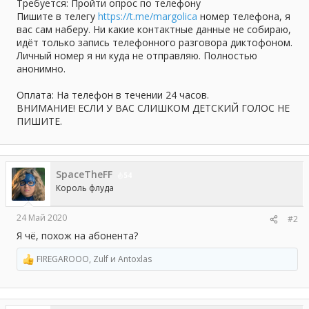
а
Требуется: Пройти опрос по телефону
Пишите в телегу
https://t.me/margolica
номер телефона, я
вас сам наберу. Ни какие контактные данные не собираю,
идёт только запись телефонного разговора диктофоном.
Личный номер я ни куда не отправляю. Полностью
анонимно.
Оплата: На телефон в течении 24 часов.
ВНИМАНИЕ! ЕСЛИ У ВАС СЛИШКОМ ДЕТСКИЙ ГОЛОС НЕ
ПИШИТЕ.
SpaceTheFF
54
Король флуда
24 Май 2020
#2
Я чё, похож на абонента?
FIREGAROOO
,
Zulf
и
Antoxlas
Р
е
а
к
ц