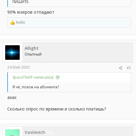
ПИШИТЕ.
90% юзеров отпадают
Kvillo
Р
е
а
к
ц
Allight
и
и
Опытный
:
24 Май 2020
#5
SpaceTheFF написал(а):
Я чё, похож на абонента?
ахах
Сколько опрос по времени и сколько платишь?
Vasilevich
55