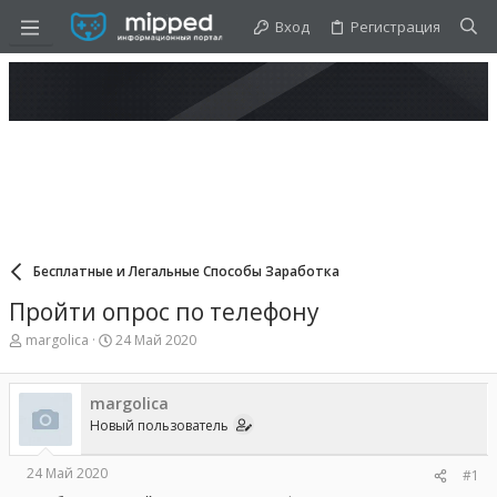
Вход
Регистрация
Бесплатные и Легальные Способы Заработка
Пройти опрос по телефону
А
Д
margolica
24 Май 2020
в
а
т
т
о
а
margolica
р
н
Новый пользователь
т
а
е
ч
м
а
24 Май 2020
#1
ы
л