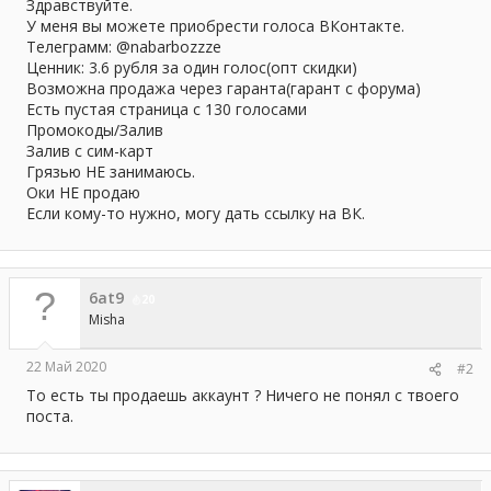
а
Здравствуйте.
У меня вы можете приобрести голоса ВКонтакте.
Телеграмм: @nabarbozzze
Ценник: 3.6 рубля за один голос(опт скидки)
Возможна продажа через гаранта(гарант с форума)
Есть пустая страница с 130 голосами
Промокоды/Залив
Залив с сим-карт
Грязью НЕ занимаюсь.
Оки НЕ продаю
Если кому-то нужно, могу дать ссылку на ВК.
6at9
20
Misha
22 Май 2020
#2
То есть ты продаешь аккаунт ? Ничего не понял с твоего
поста.