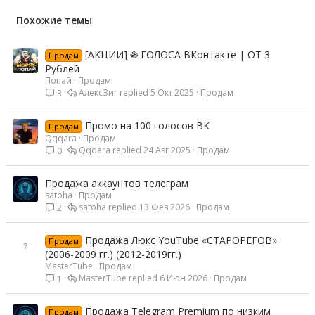
Похожие темы
[АКЦИИ] ֍ ГОЛОСА ВКонтакте | ОТ 3
Продам
Рублей
Попай
Продам
АлексЗиг
5 Окт 2025
Продам
3
Промо на 100 голосов ВК
Продам
Qqqara
Продам
Qqqara
24 Авг 2025
Продам
0
Продажа аккаунтов телеграм
satoha
Продам
satoha
13 Фев 2026
Продам
2
Продажа Люкс YouTube «СТАРОРЕГОВ»
Продам
(2006-2009 гг.) (2012-2019гг.)
MasterTube
Продам
MasterTube
6 Июн 2026
Продам
1
Продажа Telegram Premium по низким
Продам