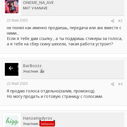
ONEME_NA_AVE
MAT` V KANAVE
22 Май 2020
#3
не понял как именно продаешь, передача или акк вместе с
ними...
Если я тебе дам ссылку , а ты подаришь стикеры за голоса,
а я тебе на сбер скину шекели, такая работа устроит?
BarBozzz
Участник
22 Май 2020
#4
Я продаю голоса отдельно(залив, промокод).
Но могу продать и готовую страницу с голосами.
HanzaHadyrov
Участник
Забанен