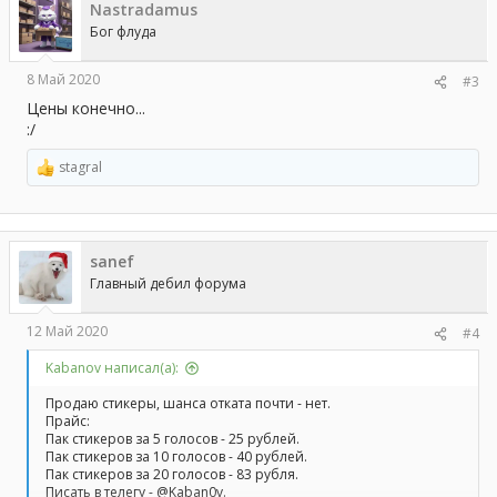
Nastradamus
Бог флуда
8 Май 2020
#3
Цены конечно...
:/
stagral
Р
е
а
к
ц
sanef
и
и
Главный дебил форума
:
12 Май 2020
#4
Kabanov написал(а):
Продаю стикеры, шанса отката почти - нет.
Прайс:
Пак стикеров за 5 голосов - 25 рублей.
Пак стикеров за 10 голосов - 40 рублей.
Пак стикеров за 20 голосов - 83 рубля.
Писать в телегу - @Kaban0v.