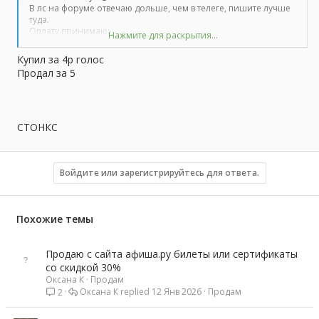
В лс на форуме отвечаю дольше, чем в телеге, пишите лучше
туда.
Оплату принимаю:
Нажмите для раскрытия...
Qiwi,
yandex.money
.
На гаранта согласен за ваш счёт.
Купил за 4р голос
Тема для отзывов.
Продал за 5
СТОНКС
Войдите или зарегистрируйтесь для ответа.
Похожие темы
Продаю с сайта афиша.ру билеты или сертификаты
со скидкой 30%
Оксана К
Продам
Оксана К
12 Янв 2026
Продам
2