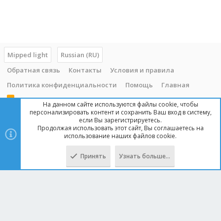
Mipped light
Russian (RU)
Обратная связь
Контакты
Условия и правила
Политика конфиденциальности
Помощь
Главная
R
На данном сайте используются файлы cookie, чтобы
S
персонализировать контент и сохранить Ваш вход в систему,
S
если Вы зарегистрируетесь.
Продолжая использовать этот сайт, Вы соглашаетесь на
Copyright © 2014 - 2025, mipped.com. Все права защищены. При
использование наших файлов cookie.
копировании материала с сайта, обратная ссылка обязательна!
Принять
Узнать больше…
Сверху
Снизу