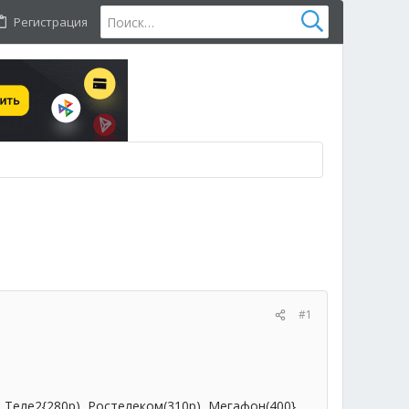
Регистрация
#1
 Теле2{280р), Ростелеком(310р), Мегафон(400}.