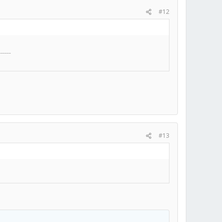
#12
------
#13