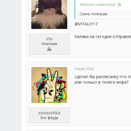
Aleksssss написал(а):
Скинь телеграм
@VITALIY17
Халява на сегодня отправле
Vin
Участник
6 Май 2020
сделал бы расписанку что п
или только в телеге инфа?
sosisochka
Бог флуда