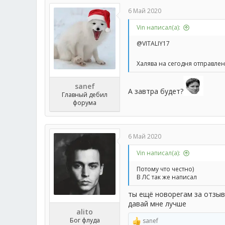
6 Май 2020
Vin написал(а):
@VITALIY17
Халява на сегодня отправлен
sanef
А завтра будет?
Главный дебил
форума
6 Май 2020
Vin написал(а):
Потому что честно)
В ЛС так же написал
ты ещё новорегам за отзыв
давай мне лучше
alito
Бог флуда
sanef
Р