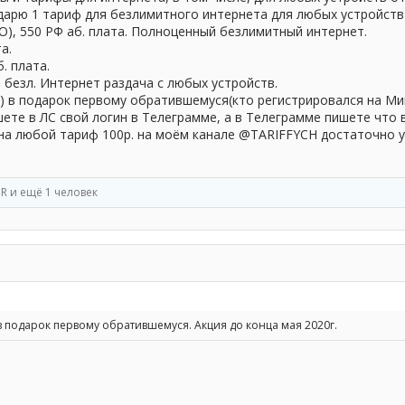
дарю 1 тариф для безлимитного интернета для любых устройств 
), 550 РФ аб. плата. Полноценный безлимитный интернет.
а.
. плата.
 безл. Интернет раздача с любых устройств.
) в подарок первому обратившемуся(кто регистрировался на Мипе
ете в ЛС свой логин в Телеграмме, а в Телеграмме пишете что 
на любой тариф 100р. на моём канале @TARIFFYCH достаточно у
eR
и ещё 1 человек
 в подарок первому обратившемуся. Акция до конца мая 2020г.