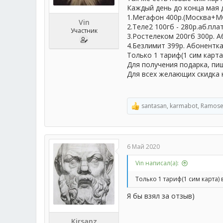
Каждый день до конца мая 
1.Мегафон 400р.(Москва+МО
Vin
2.Теле2 100гб - 280р.аб.плат
Участник
3.Ростелеком 200гб 300р. Аб
4.Безлимит 399р. Абонентка
Только 1 тариф(1 сим карта
Для получения подарка, пиш
Для всех желающих скидка 
santasan
,
karmabot
,
Ramos
Р
е
а
к
ц
6 Май 2020
и
и
Vin написал(а):
:
Только 1 тариф(1 сим карта)
Я бы взял за отзыв)
Kirsanz