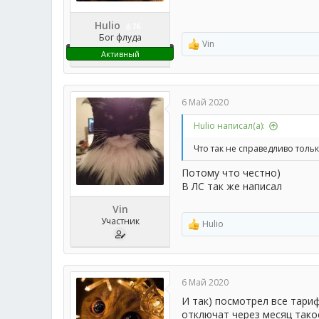
Hulio
76
Бог флуда
Vin
Р
Активный
е
а
к
ц
6 Май 2020
и
и
Hulio написал(а):
:
Что так не справедливо толь
Потому что честно)
В ЛС так же написал
Vin
Участник
Hulio
Р
е
а
к
ц
6 Май 2020
и
и
И так) посмотрел все тариф
:
отключат через месяц тако