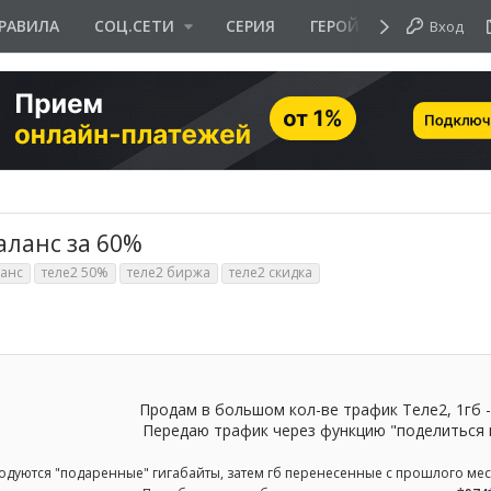
РАВИЛА
СОЦ.СЕТИ
СЕРИЯ
ГЕРОЙ ДНЯ
Вход
аланс за 60%
ланс
теле2 50%
теле2 биржа
теле2 скидка
Продам в большом кол-ве трафик Теле2, 1гб -
Передаю трафик через функцию "поделиться 
одуются "подаренные" гигабайты, затем гб перенесенные с прошлого мес