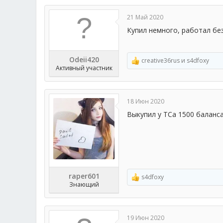
к
ц
21 Май 2020
и
и
Купил немного, работал без
:
Odeii420
creative36rus
и
s4dfoxy
Р
Активный участник
е
а
к
ц
18 Июн 2020
и
и
Выкупил у ТСа 1500 баланса
:
raper601
s4dfoxy
Р
Знающий
е
а
к
ц
19 Июн 2020
и