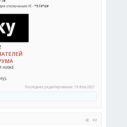
*7#
для отключения гб -
*974*6#
2
ПАТЕЛЕЙ
РУМА
И НИЖЕ
y),​
Последнее редактирование:
19 Фев 2021
#2