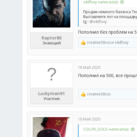
s4dfoxy написал(а):
:
Продам немного баланса Тел
Выставляете лот на площадку 
tg -
@s4dfoxy
Пополнил без проблем на 5
Raptor86
creative36rus
и
s4dfoxy
Знающий
Р
е
а
к
ц
18 Май 2020
и
и
Пополнил на 500, все прош
:
Luckyman91
creative36rus
Р
Участник
е
а
к
ц
18 Май 2020
и
и
COLOR_GOLD написал(а):
: