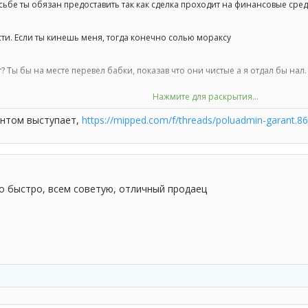
сьбе ты обязан предоставить так как сделка проходит на финансовые сред
ти. Если ты кинешь меня, тогда конечно солью мораксу
? Ты бы на месте перевел бабки, показав что они чистые а я отдал бы нал.
Нажмите для раскрытия...
гарантов. Был только козак и мори.
антом выступает,
https://mipped.com/f/threads/poluadmin-garant.
о быстро, всем советую, отличный продаец