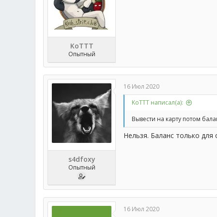
KoTTT
Опытный
16 Июл 2020
KoTTT написал(а):
Вывести на карту потом бал
Нельзя. Баланс только для о
s4dfoxy
Опытный
16 Июл 2020