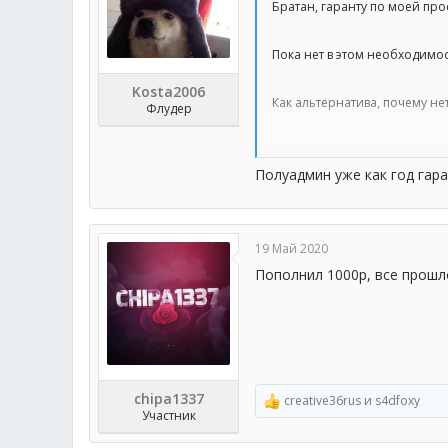
Братан, гаранту по моей про
Пока нет в этом необходимос
Kosta2006
Как альтернатива, почему нет
Флудер
Его ранее не было в списках 
Полуадмин уже как год гар
19 Май 2020
Пополнил 1000р, все прошл
chipa1337
creative36rus
и
s4dfoxy
Р
Участник
е
а