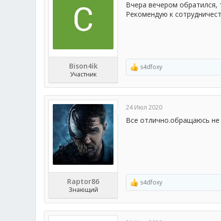
Вчера вечером обратился, т
Рекомендую к сотрудничес
Bison4ik
s4dfoxy
Р
Участник
е
а
к
ц
24 Июл 2020
и
и
Все отлично.обращаюсь не 
:
Raptor86
s4dfoxy
Р
Знающий
е
а
к
ц