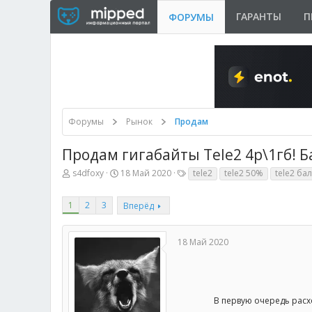
ГАРАНТЫ
П
ФОРУМЫ
Форумы
Рынок
Продам
Продам гигабайты Tele2 4р\1гб! Б
А
Д
Т
s4dfoxy
18 Май 2020
tele2
tele2 50%
tele2 ба
в
а
е
т
т
г
1
о
2
3
а
и
Вперёд
р
н
т
а
е
ч
18 Май 2020
м
а
ы
л
а
В первую очередь расх