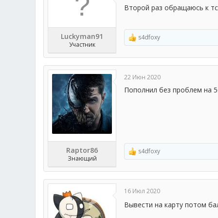
и
Второй раз обращаюсь к тс
:
Luckyman91
s4dfoxy
Р
Участник
е
а
к
ц
22 Июн 2020
и
и
Пополнил без проблем на 5
:
Raptor86
s4dfoxy
Р
Знающий
е
а
к
ц
16 Июл 2020
и
и
Вывести на карту потом б
: