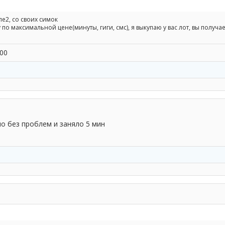
е2, со своих симок
по максимальной цене(минуты, гиги, смс), я выкупаю у вас лот, вы получа
00
ло без проблем и заняло 5 мин