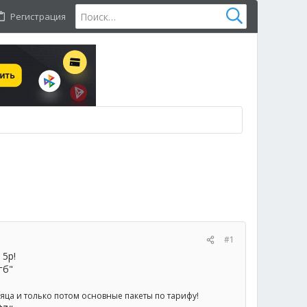
Регистрация
#1
 5р!
гб"
яца и только потом основные пакеты по тарифу!