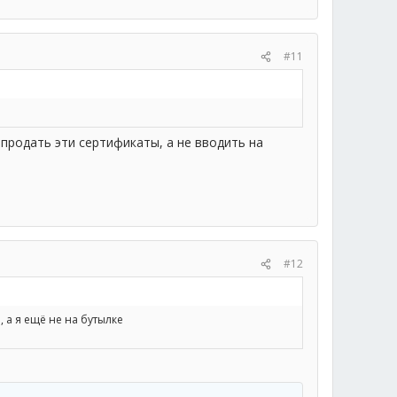
#11
 продать эти сертификаты, а не вводить на
#12
, а я ещё не на бутылке