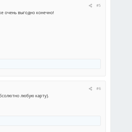
#5
ке очень выгодно конечно!
#6
абсолютно любую карту).