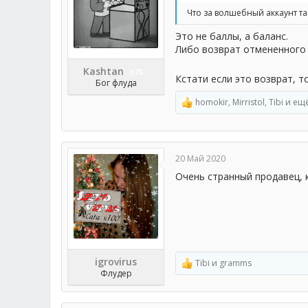
Что за волшебный аккаунт та
Это не баллы, а баланс.
Либо возврат отмененного 
Kashtan
75
Кстати если это возврат, т
Бог флуда
homokir
,
Mirristol
,
Tibi
и ещё
Р
е
а
к
ц
20 Май 2020
и
и
Очень странный продавец, к
:
igrovirus
Tibi
и
gramms
Р
Флудер
е
а
к