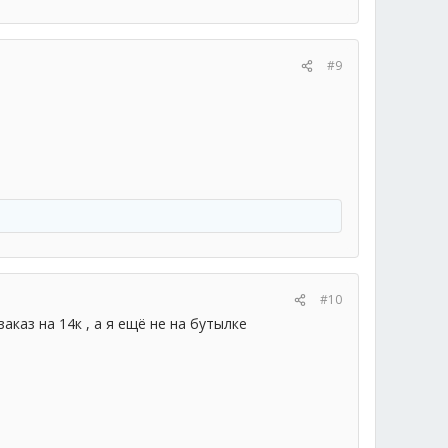
#9
#10
каз на 14к , а я ещё не на бутылке