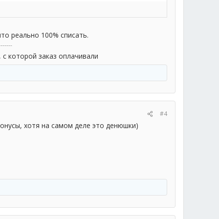
что реально 100% списать.
-------
, с которой заказ оплачивали
#4
бонусы, хотя на самом деле это денюшки)