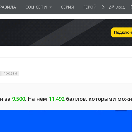
РАВИЛА
СОЦ.СЕТИ
СЕРИЯ
ГЕРОЙ ДНЯ
Вход
продам
н за
9
.500
. На нём
11.492
баллов, которыми мож