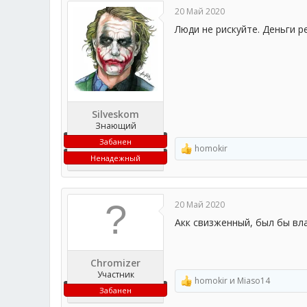
ц
20 Май 2020
и
и
Люди не рискуйте. Деньги р
:
Silveskom
Знающий
Забанен
homokir
Р
Ненадежный
е
а
к
ц
20 Май 2020
и
и
Акк свизженный, был бы вл
:
Chromizer
Участник
homokir
и
Miaso14
Р
Забанен
е