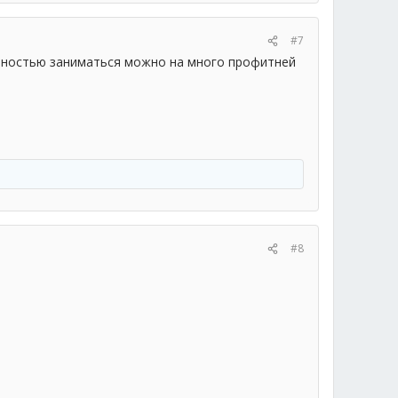
#7
ельностью заниматься можно на много профитней
#8