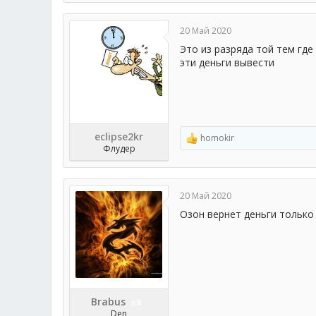
а
к
ц
20 Май 2020
и
и
Это из разряда той тем гд
:
эти деньги вывести
eclipse2kr
homokir
Р
Флудер
е
а
к
ц
20 Май 2020
и
и
Озон вернет деньги только
:
Brabus
8
Den