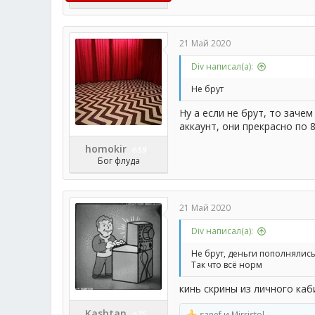
21 Май 2020
Div написал(а):
Не брут
Ну а если не брут, то заче
аккаунт, они прекрасно по 
homokir
59
Бог флуда
21 Май 2020
Div написал(а):
Не брут, деньги пополнялись 
Так что всё норм
кинь скрины из личного ка
Kashtan
sanef
и
Mirristol
75