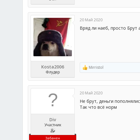
20 Май 2020
Вряд ли наеб, просто Брут 
Kosta2006
Mirristol
Р
Флудер
е
а
к
ц
20 Май 2020
и
и
Не брут, деньги пополнялис
:
Так что всё норм
Div
Участник
Забанен