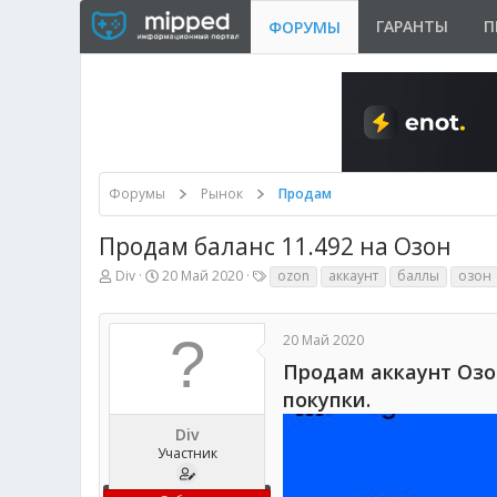
ГАРАНТЫ
П
ФОРУМЫ
Форумы
Рынок
Продам
Продам баланс 11.492 на Озон
А
Д
Т
Div
20 Май 2020
ozon
аккаунт
баллы
озон
в
а
е
т
т
г
о
а
и
20 Май 2020
р
н
т
а
Продам аккаунт Озо
е
ч
покупки.
м
а
ы
л
а
Div
Участник