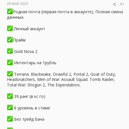
26 Май 2020
#1
ы
л
а
Родная почта (первая почта в аккаунте), Полная смена
даннных.
Личный аккаунт
Прайм
Gold Nova 2
Интентарь на 1рубль
Terraria. Blackwake, Drawful 2, Portal 2, Goat of Duty,
Headsnatchers, Men of War: Assault Squad. Tomb Raider,
Total War: Shogun 2, The Expendabros.
39 ранг (в кс го)
6 уровень в стиме
Без трейд бана