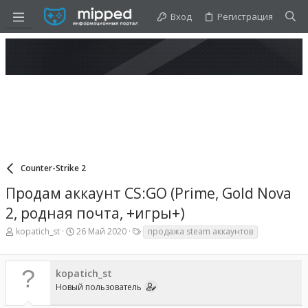
Вход
Регистрация
Counter-Strike 2
Продам аккаунт CS:GO (Prime, Gold Nova
2, родная почта, +игры+)
А
Д
Т
kopatich_st
26 Май 2020
продажа steam аккаунтов
в
а
е
т
т
г
о
а
и
kopatich_st
р
н
т
а
Новый пользователь
е
ч
м
а