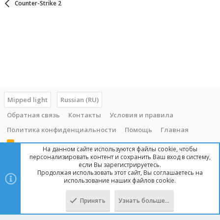
Counter-Strike 2
Mipped light
Russian (RU)
Обратная связь
Контакты
Условия и правила
Политика конфиденциальности
Помощь
Главная
R
На данном сайте используются файлы cookie, чтобы
S
персонализировать контент и сохранить Ваш вход в систему,
S
если Вы зарегистрируетесь.
Продолжая использовать этот сайт, Вы соглашаетесь на
Copyright © 2014 - 2025, mipped.com. Все права защищены. При
использование наших файлов cookie.
копировании материала с сайта, обратная ссылка обязательна!
Принять
Узнать больше…
Сверху
Снизу