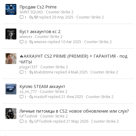
Продам Cs2 Prime
SAINT SQUAD
Counter-Strike 2
ㅤ🤡ㅤ
29 Апр 2025
Counter-Strike 2
1
буст аккаунтов кс 2
wiwoex
Counter-Strike 2
wiwoex
10 Авг 2025
Counter-Strike 2
0
🔥АККАУНТ CS2 PRIME (PREMIER) + ГАРАНТИЯ - под
ЧИТЫ
plaga1337
Counter-Strike 2
khabibtime
4 Май 2025
Counter-Strike 2
1
Куплю STEAM аккаунт
za_mi_777
Counter-Strike 2
masloff
21 Фев 2025
Counter-Strike 2
1
Личные питомцы в CS2: новое обновление или слух?
GPTushnik
Counter-Strike 2
GPTushnik
21 Мар 2026
Counter-Strike 2
0