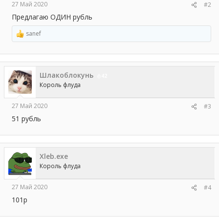
27 Май 2020
#2
Предлагаю ОДИН рубль
sanef
Р
е
а
к
ц
Шлакоблокунь
и
42
и
Король флуда
:
27 Май 2020
#3
51 рубль
Xleb.exe
Король флуда
27 Май 2020
#4
101р